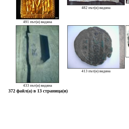
482 път(и) видяна
491 път(и) видяна
413 път(и) видяна
433 път(и) видяна
372 файл(а) в 13 страница(и)