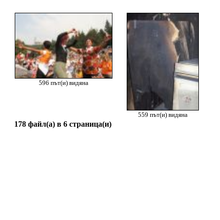
596 път(и) видяна
559 път(и) видяна
178 файл(а) в 6 страница(и)