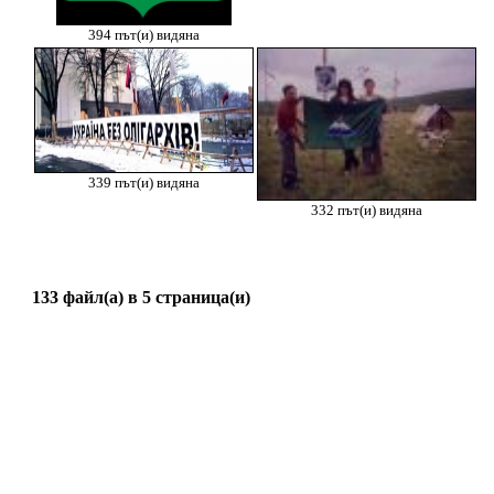
394 път(и) видяна
339 път(и) видяна
332 път(и) видяна
133 файл(а) в 5 страница(и)