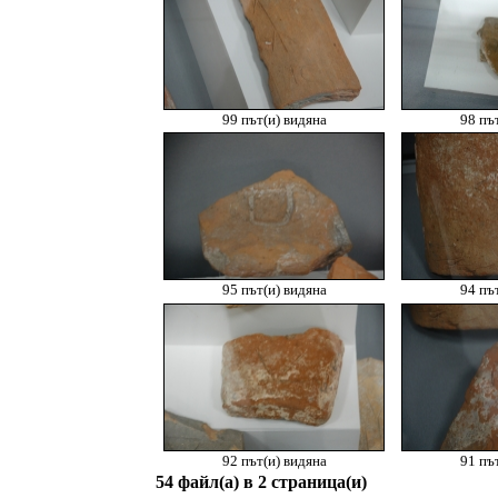
99 път(и) видяна
98 пъ
95 път(и) видяна
94 пъ
92 път(и) видяна
91 пъ
54 файл(а) в 2 страница(и)