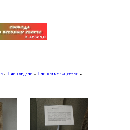
ри
::
Най-гледани
::
Най-високо оценени
::
тия