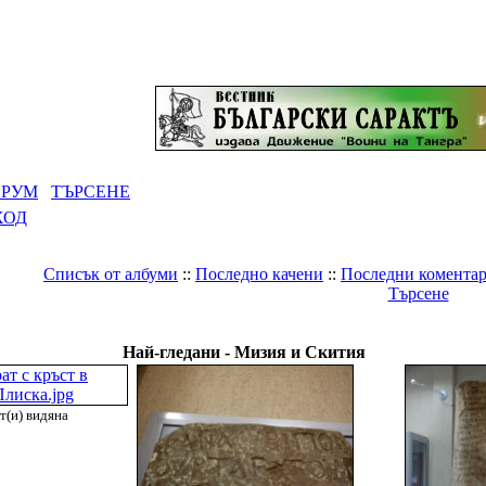
РУМ
ТЪРСЕНЕ
ХОД
Списък от албуми
::
Последно качени
::
Последни комента
Търсене
ерия
>
Древнобългарски светилища и градове
>
Мизия и Ски
Най-гледани - Мизия и Скития
т(и) видяна