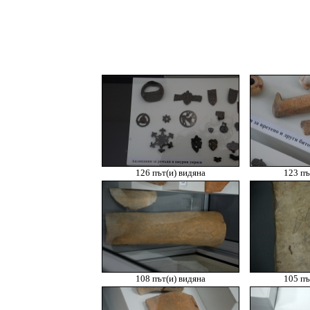
126 път(и) видяна
123 пъ
108 път(и) видяна
105 пъ