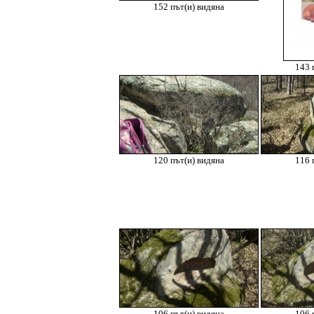
152 път(и) видяна
143 
120 път(и) видяна
116 