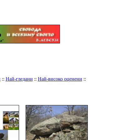
и
::
Най-гледани
::
Най-високо оценени
::
огорие