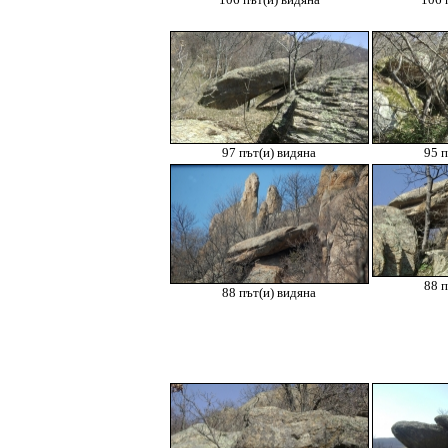
106 път(и) видяна
106 
97 път(и) видяна
95 п
88 п
88 път(и) видяна