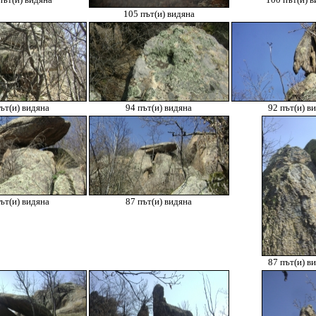
път(и) видяна
100 път(и) в
105 път(и) видяна
ът(и) видяна
94 път(и) видяна
92 път(и) в
ът(и) видяна
87 път(и) видяна
87 път(и) в