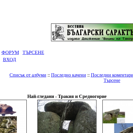
ФОРУМ
ТЪРСЕНЕ
ВХОД
Списък от албуми
::
Последно качени
::
Последни коментар
Търсене
ия
>
Древнобългарски светилища и градове
>
Тракия и Средн
Най-гледани - Тракия и Средногорие