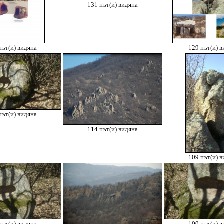
131 път(и) видяна
път(и) видяна
129 път(и) в
път(и) видяна
114 път(и) видяна
109 път(и) в