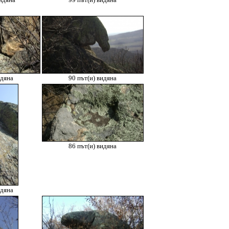
идяна
99 път(и) видяна
идяна
90 път(и) видяна
86 път(и) видяна
идяна