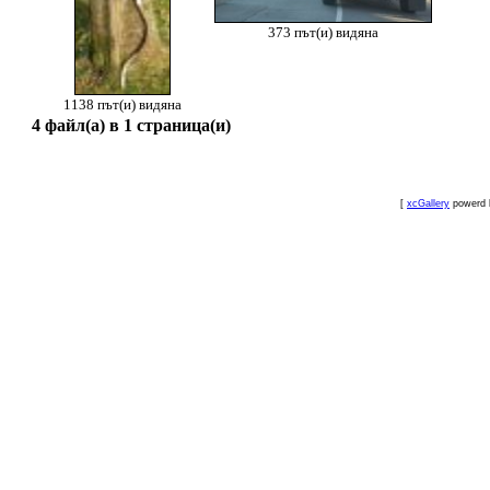
373 път(и) видяна
1138 път(и) видяна
4 файл(а) в 1 страница(и)
[
xcGallery
powerd