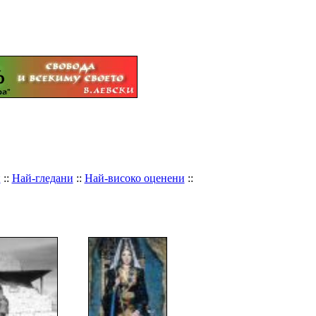
и
::
Най-гледани
::
Най-високо оценени
::