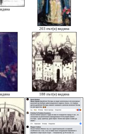
видяна
203 път(и) видяна
видяна
188 път(и) видяна