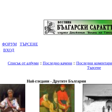
ФОРУМ
ТЪРСЕНЕ
Я
ВХОД
Списък от албуми
::
Последно качени
::
Последни коментар
Търсене
Галерия
>
Светът
>
Другите Българии
Най-гледани - Другите Българии