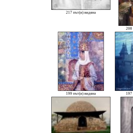
217 път(и) видяна
208 
199 път(и) видяна
197 