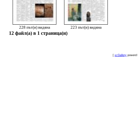
228 път(и) видяна
223 път(и) видяна
12 файл(а) в 1 страница(и)
[
xcGallery
powerd