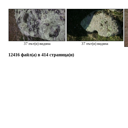
37 път(и) видяна
37 път(и) видяна
12416 файл(а) в 414 страница(и)