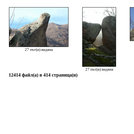
27 път(и) видяна
27 път(и) видяна
12414 файл(а) в 414 страница(и)