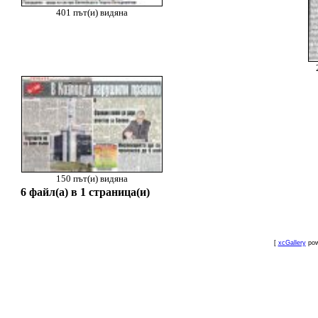
401 път(и) видяна
150 път(и) видяна
6 файл(а) в 1 страница(и)
[
xcGallery
pow