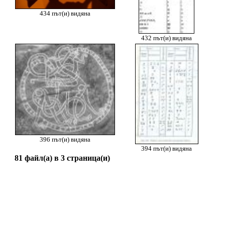
434 път(и) видяна
432 път(и) видяна
396 път(и) видяна
394 път(и) видяна
81 файл(а) в 3 страница(и)