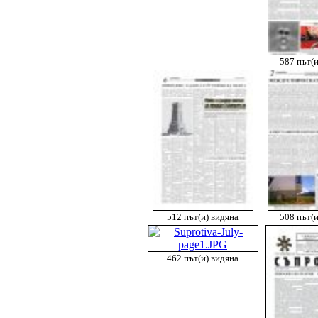
587 път(и
512 път(и) видяна
508 път(и
462 път(и) видяна