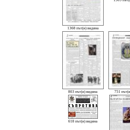
1305 път(
1368 път(и) видяна
803 път(и) видяна
751 път(и
618 път(и) видяна