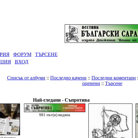
РИЯ
ФОРУМ
ТЪРСЕНЕ
АЦИЯ
ВХОД
Списък от албуми
::
Последно качени
::
Последни коментари
оценени
::
Търсене
Галерия
>
Вестници на Движението
>
Съпротива
Най-гледани - Съпротива
981 път(и) видяна