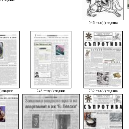
и) видяна
946 път(и) видяна
) видяна
746 път(и) видяна
732 път(и) видяна