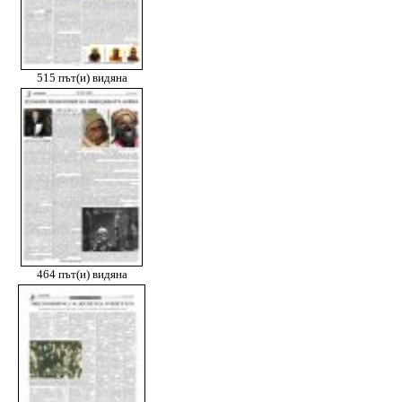
515 път(и) видяна
464 път(и) видяна