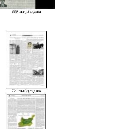
889 път(и) видяна
721 път(и) видяна