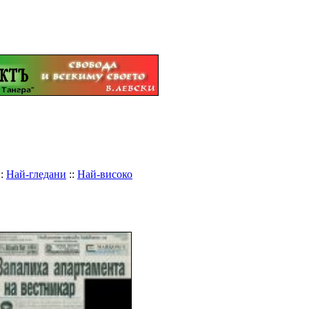
::
Най-гледани
::
Най-високо