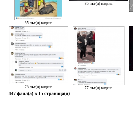
85 път(и) видяна
85 път(и) видяна
78 път(и) видяна
77 път(и) видяна
447 файл(а) в 15 страница(и)