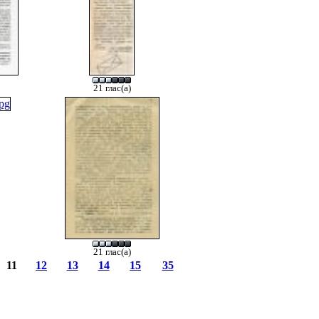
21 глас(а)
21 глас(а)
11
12
13
14
15
35