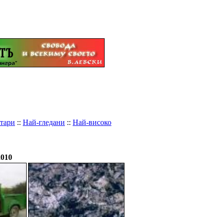
тари
::
Най-гледани
::
Най-високо
2010