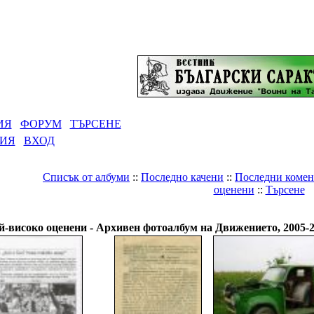
ИЯ
ФОРУМ
ТЪРСЕНЕ
ЦИЯ
ВХОД
Списък от албуми
::
Последно качени
::
Последни комен
оценени
::
Търсене
Галерия
>
Архивен фотоалбум на Движението, 2005-2010
й-високо оценени - Архивен фотоалбум на Движението, 2005-