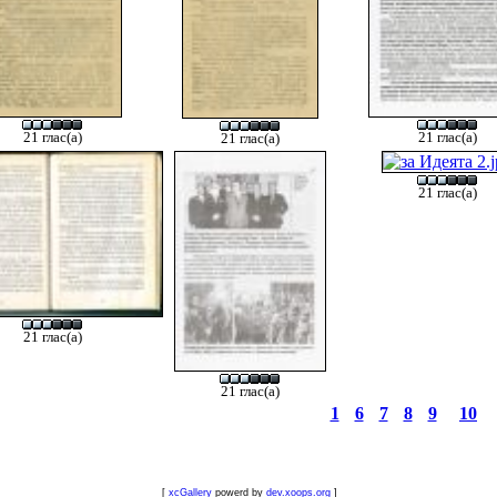
21 глас(а)
21 глас(а)
21 глас(а)
21 глас(а)
21 глас(а)
21 глас(а)
1
6
7
8
9
10
[
xcGallery
powerd by
dev.xoops.org
]