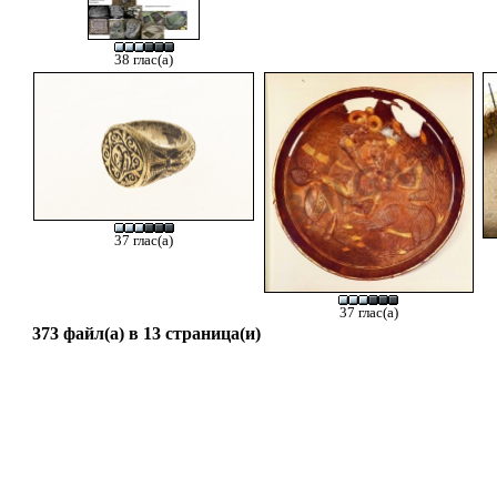
38 глас(а)
37 глас(а)
37 глас(а)
373 файл(а) в 13 страница(и)