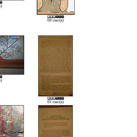
а)
68 глас(а)
а)
61 глас(а)