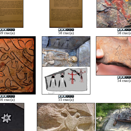
59 глас(а)
58 глас(а)
58 глас(
54 глас(
56 глас(а)
55 глас(а)