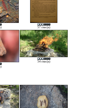
а)
57 глас(а)
54 глас(а)
а)