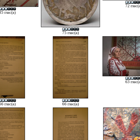
72 глас(
85 глас(а)
75 глас(а)
63 глас(
66 глас(а)
66 глас(а)