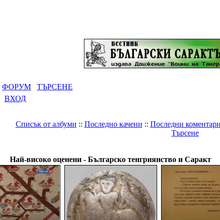
ФОРУМ
ТЪРСЕНЕ
ВХОД
Списък от албуми
::
Последно качени
::
Последни коментар
Търсене
Галерия
>
Българско тенгриянство и Саракт
Най-високо оценени - Българско тенгриянство и Саракт