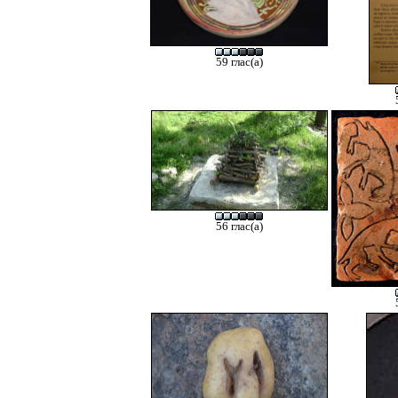
59 глас(а)
56 глас(а)