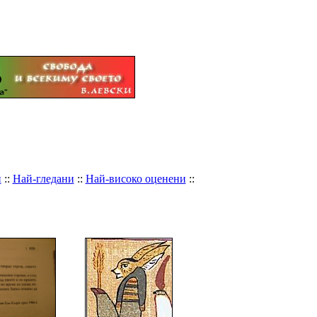
и
::
Най-гледани
::
Най-високо оценени
::