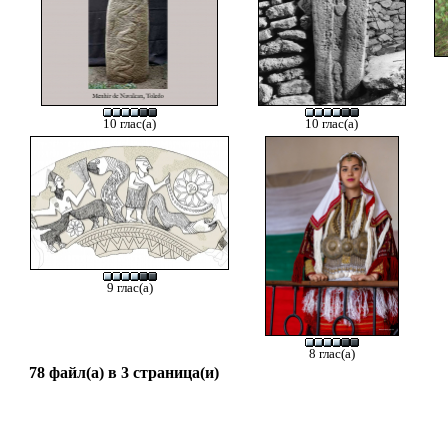
10 глас(а)
10 глас(а)
9 глас(а)
8 глас(а)
78 файл(а) в 3 страница(и)