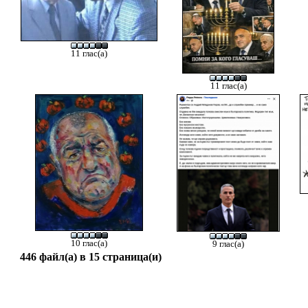
11 глас(а)
11 глас(а)
10 глас(а)
9 глас(а)
446 файл(а) в 15 страница(и)