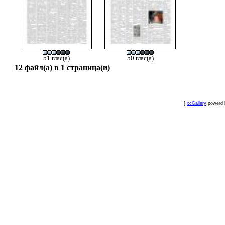
51 глас(а)
50 глас(а)
12 файл(а) в 1 страница(и)
[
xcGallery
powerd