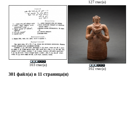
127 глас(а)
103 глас(а)
102 глас(а)
301 файл(а) в 11 страница(и)