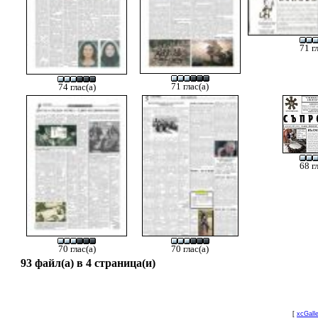
71 г
71 глас(а)
74 глас(а)
68 г
70 глас(а)
70 глас(а)
93 файл(а) в 4 страница(и)
[
xcGall