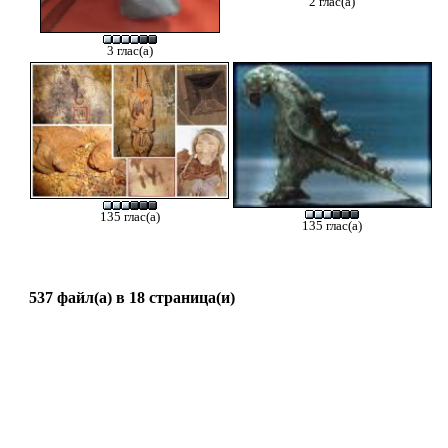
2 глас(а)
3 глас(а)
135 глас(а)
135 глас(а)
537 файл(а) в 18 страница(и)