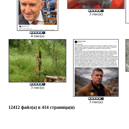
3 глас(а)
4 глас(а)
3 глас(а)
3 глас(а)
12412 файл(а) в 414 страница(и)