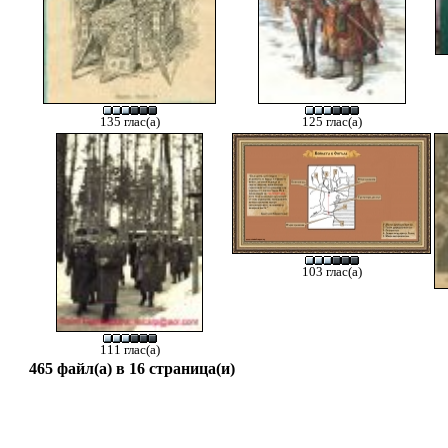
135 глас(а)
125 глас(а)
103 глас(а)
111 глас(а)
465 файл(а) в 16 страница(и)