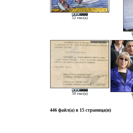
52 глас(а)
50 глас(а)
446 файл(а) в 15 страница(и)