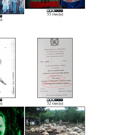
55 глас(а)
а)
а)
52 глас(а)