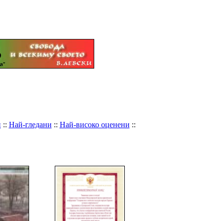
и
::
Най-гледани
::
Най-високо оценени
::