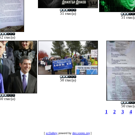
51 глас(а)
51 глас(
52 глас(а)
50 глас(а)
50 глас(а)
50 глас(
1
2
3
4
[
xcGallery
powerd by
dev.xoops.org
]