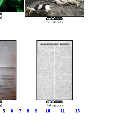
а)
51 глас(а)
а)
49 глас(а)
5
6
7
8
9
10
11
15