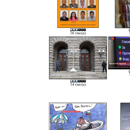
56 глас(а)
54 глас(а)