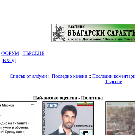
ФОРУМ
ТЪРСЕНЕ
ВХОД
Списък от албуми
::
Последно качени
::
Последни коментар
Търсене
Галерия
>
България
>
Политика
Най-високо оценени - Политика