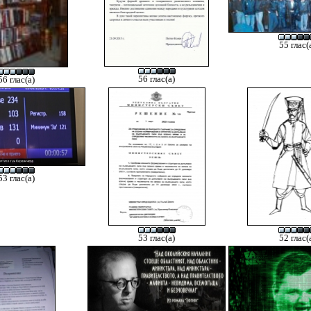
55 глас(
56 глас(а)
56 глас(а)
53 глас(а)
53 глас(а)
52 глас(