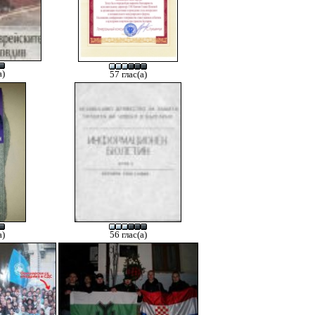
а)
57 глас(а)
а)
56 глас(а)