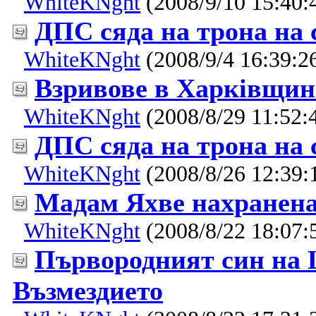
WhiteKNght
(2008/9/10 15:40:
ДПС сяда на трона на 
WhiteKNght
(2008/9/4 16:39:2
Взривове в Харкiвщи
WhiteKNght
(2008/8/29 11:52:
ДПС сяда на трона на 
WhiteKNght
(2008/8/26 12:39:
Мадам Яхве нахранена
WhiteKNght
(2008/8/22 18:07:
Първородният син на 
Възмездието