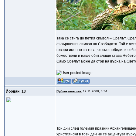
Така се стига до петия символ – Орелът. Оре
съвършения символ на Свободата. Той е четвъ
говори именно за това, че сме победили себ
божествени и наше обиталище става Небето,
Само Орелът може да стои на върха на Свет
Йордан_13
Публикувано на:
12.11.2008, 3:34
Три дни след големия празник Архангеловден,
християнски в този ден не се акцентува върх