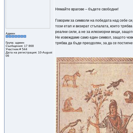
Нямайте врагове – бъдете свободни!
Говорим за символи на победата над себе си
този етап и визират стъпалата, които трябва
реални сили, а не за илюзиорни вещи, защото
Админ
Не извеждаме само един символ, защото чове
Група: админ
трябва да бъде преодолян, за да се постигне
Съобщения: 17 868
Участник # 544
Дата на регистрация: 10-August
06