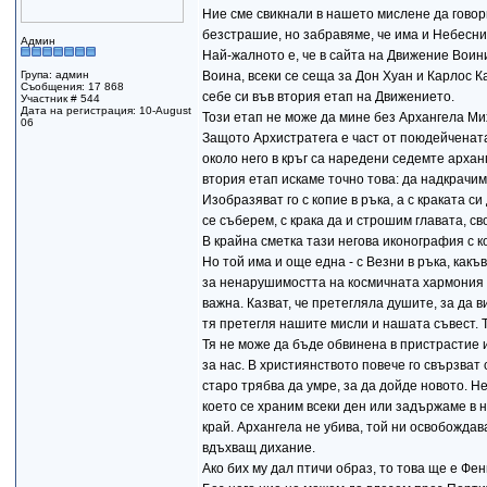
Ние сме свикнали в нашето мислене да говор
безстрашие, но забравяме, че има и Небесни 
Админ
Най-жалното е, че в сайта на Движение Воини
Група: админ
Воина, всеки се сеща за Дон Хуан и Карлос К
Съобщения: 17 868
себе си във втория етап на Движението.
Участник # 544
Дата на регистрация: 10-August
Този етап не може да мине без Архангела Ми
06
Защото Архистратега е част от поюдейчената
около него в кръг са наредени седемте арханг
втория етап искаме точно това: да надкрачим
Изобразяват го с копие в ръка, а с краката с
се съберем, с крака да и строшим главата, св
В крайна сметка тази негова иконография с к
Но той има и още една - с Везни в ръка, какъ
за ненарушимостта на космичната хармония и
важна. Казват, че претегляла душите, за да в
тя претегля нашите мисли и нашата съвест. 
Тя не може да бъде обвинена в пристрастие и
за нас. В християнството повече го свързват
старо трябва да умре, за да дойде новото. Н
което се храним всеки ден или задържаме в н
край. Архангела не убива, той ни освобождава
вдъхващ дихание.
Ако бих му дал птичи образ, то това ще е Фе