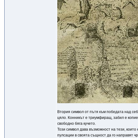
Втория символ от пътя към победата над себе
цяло. Конникът е триумфиращ, забил е копиет
свободно бяга кучето.
Този символ дава възможност на тези, които
пулсации в своята същност да го направят ч