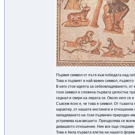
Първия символ от пътя към победата над се
Това е първият и най-важен символ, първото
В него стои идеята за себеовладяването, от
този символ е сложена първата цялостна тр
седнал и свири на лирата си. Около него се 
Съвсем ясно е, че това е символ. От тъканта
характер, от нашите инстинкти и отношение 
овладяването на този първичен природен имп
устремява към висшето. Преодолява се всичк
дивашкото отношение. Ние все още гледаме на
Това е била първата клетка на нашето форми