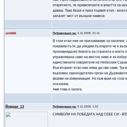
откритието, че привилегиите и властта са не
даваш. Така беше и през първия етап - когато
запазят чист от външни намеси.
anti666
Публикувано на:
3.11.2008, 21:11
В този етап ние не призоваваме за насилие, 
покажем пътя, да убедим българите че е въз
произвеждали) благата на страната и които 
упражнявана само на местно ниво и за избор 
единствените говорители на Небесния Сарак
Във вторият етап ние няма да сме сами. Тук
върховен законодателен орган на Държавата.
форми на комуникация. Но към края на този е
осезаема.
Ами това е засега.
Йордан_13
Публикувано на:
5.11.2008, 1:52
СИМВОЛИ НА ПОБЕДАТА НАД СЕБЕ СИ - ВТ