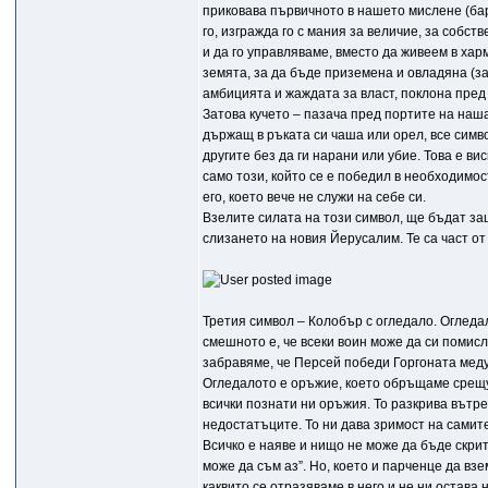
приковава първичното в нашето мислене (барс
го, изгражда го с мания за величие, за собст
и да го управляваме, вместо да живеем в хар
земята, за да бъде приземена и овладяна (зат
амбицията и жаждата за власт, поклона пред 
Затова кучето – пазача пред портите на наш
държащ в ръката си чаша или орел, все симво
другите без да ги нарани или убие. Това е в
само този, който се е победил в необходимост
его, което вече не служи на себе си.
Взелите силата на този символ, ще бъдат за
слизането на новия Йерусалим. Те са част от 
Третия символ – Колобър с огледало. Огледа
смешното е, че всеки воин може да си помисл
забравяме, че Персей победи Горгоната меду
Огледалото е оръжие, което обръщаме срещу 
всички познати ни оръжия. То разкрива вътре
недостатъците. То ни дава зримост на самите
Всичко е наяве и нищо не може да бъде скрит
може да съм аз”. Но, което и парченце да вз
каквито се отразяваме в него и не ни остава