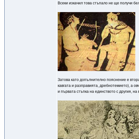
Всеки изкачил това стъпало не ще получи бел
Затова като допълнително пояснение е втора
кавгата и разправията, дребнотемието), а овч
и първата стъпка на единството с другия, на