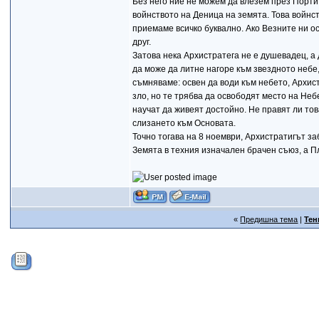
Без него ние не можем да влезем през Портит
войнството на Деница на земята. Това войнств
приемаме всичко буквално. Ако Везните ни ос
друг.
Затова нека Архистратега не е душевадец, а 
да може да литне нагоре към звездното небе,
съмняваме: освен да води към небето, Архист
зло, но те трябва да освободят место на Небе
научат да живеят достойно. Не правят ли тов
слизането към Основата.
Точно тогава на 8 ноември, Архистратигът заб
Земята в техния изначален брачен съюз, а П
«
Предишна тема
|
Тен