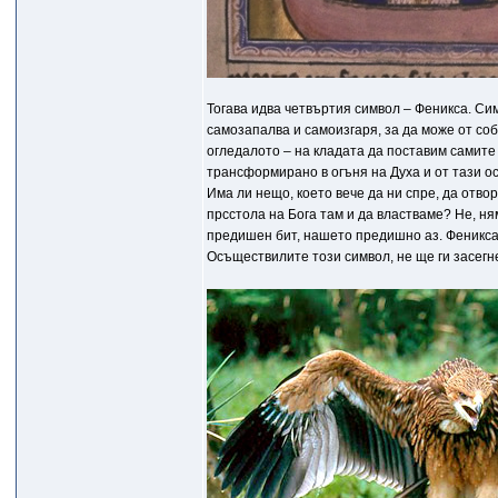
Тогава идва четвъртия символ – Феникса. Си
самозапалва и самоизгаря, за да може от соб
огледалото – на кладата да поставим самите 
трансформирано в огъня на Духа и от тази о
Има ли нещо, което вече да ни спре, да отвор
прсстола на Бога там и да властваме? Не, ня
предишен бит, нашето предишно аз. Феникса 
Осъществилите този символ, не ще ги засегн