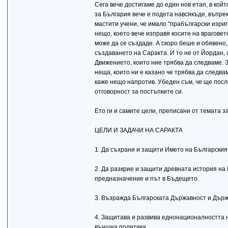
Сега вече достигаме до един нов етап, в кой
за България вече е подета навсякъде, въпре
мастити учени, че имало "прабългарски изриг
нещо, което вече изправя косите на враговет
може да се създаде. А скоро беше и обявено,
създаването на Саракта. И то не от Йордан, 
Движението, които ние трябва да следваме. З
неща, които ни е казано че трябва да следва
каже нещо напротив. Убеден съм, че ще после
отговорност за постъпките си.
Ето ги и самите цели, преписани от темата з
ЦЕЛИ И ЗАДАЧИ НА САРАКТА
1. Да съхрани и защити Името на Българския
2. Да разкрие и защити древната история на
предназначение и път в Бъдещето.
3. Възражда Българската Държавност и Държ
4. Защитава и развива еднонационалността 
външна политика.