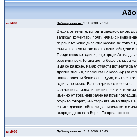
Або
anti666
Публикувано на:
3.11.2008, 20:34
В една от темите, изтрити заедно с много др
записал, коментари почти няма (с изключени
първи път беше директно казано, че това е Ц
съм че ще има много несъгласни, обидени или
Преди няколко години, още преди Атака да и
различна цел. Тогава целта беше една, за ко
и да се разкрие, макар отчасти истината за 
древни знания, с помощта на колобър (за съ
национализъм беше лоша дума, която свързв
години по-късно. Вече открито се говори за
с открити националистични позиви и теми за
именно от това невзрачно на пръв поглед Дв
открито говорят, че историята на България е
своите древни тайни, за да смаем света с из
възроди древната Вяра - Тенгрианството
anti666
Публикувано на:
3.11.2008, 20:43