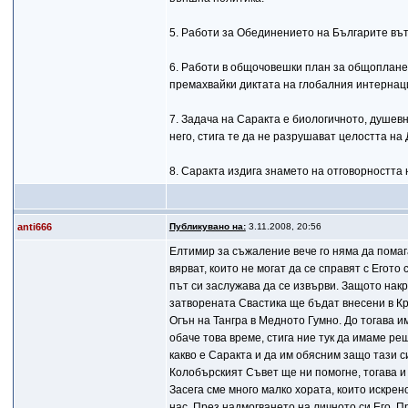
5. Работи за Обединението на Българите вът
6. Работи в общочовешки план за общоплан
премахвайки диктата на глобалния интернац
7. Задача на Саракта е биологичното, душев
него, стига те да не разрушават целостта на
8. Саракта издига знамето на отговорността 
anti666
Публикувано на:
3.11.2008, 20:56
Елтимир за съжаление вече го няма да помага
вярват, които не могат да се справят с Егото
път си заслужава да се извърви. Защото нак
затворената Свастика ще бъдат внесени в Кр
Огън на Тангра в Медното Гумно. До тогава и
обаче това време, стига ние тук да имаме ре
какво е Саракта и да им обясним защо тази 
Колобърският Съвет ще ни помогне, тогава 
Засега сме много малко хората, които искрен
нас. През надмогването на личното си Его. 