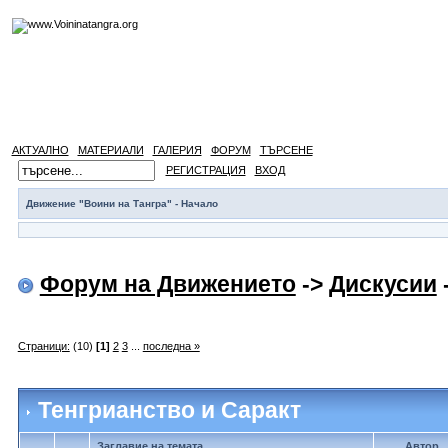
АКТУАЛНО
МАТЕРИАЛИ
ГАЛЕРИЯ
ФОРУМ
ТЪРСЕНЕ
РЕГИСТРАЦИЯ
ВХОД
Движение "Воини на Тангра" - Начало
Форум на Движението
->
Дискусии
Страници:
(10)
[1]
2
3
...
последна »
Тенгрианство и Саракт
Заглавие на темата
Автор