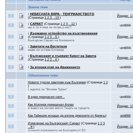
Важни теми
:
НЕБЕСНАТА ВЯРА - ТЕНГРИАНСТВОТО
Йордан_1
(Страници
1
2
3
...13
)
:
САРАКТ
(Страници
1
2
3
...12
)
-anti666-
що е то и има ли почва у нас?
:
Държавно устройство на възстановения
Йордан_1
(Страници
1
2
3
...5
)
Български Саракт на Балканите
:
Заветите на Вестителя
-anti666-
какво ни остави Елтимир
:
Българският и първият Кивот на Завета
Йордан_1
(Страници
1
2
3
...6
)
:
За втория етап на Движението
-anti666-
Обикновени теми
Новите турски ламтежи към България
(Страници
1
2
Йордан_1
)
с идеята за "Велики Туран"
В един прекрасен свят...
-anti666-
Как Ататюрк премахнал Аллах
Йордан_1
и въвел на негово място Танръ за турците
Как Габишев искаше да изгони демоните от Кремъл
anti666
Изявление на Българският Саракт
(Страници
1
2
3
Йордан_1
...8
)
относно излизането на България от ЕС