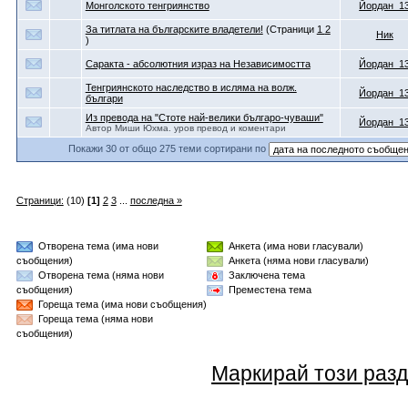
Монголското тенгриянство
Йордан_1
За титлата на българските владетели!
(Страници
1
2
Ник
)
Саракта - абсолютния израз на Независимостта
Йордан_1
Тенгриянското наследство в исляма на волж.
Йордан_1
българи
Из превода на "Стоте най-велики българо-чуваши"
Йордан_1
Автор Миши Юхма. уров превод и коментари
Покажи 30 от общо 275 теми сортирани по
Страници:
(10)
[1]
2
3
...
последна »
Отворена тема (има нови
Анкета (има нови гласували)
съобщения)
Анкета (няма нови гласували)
Отворена тема (няма нови
Заключена тема
съобщения)
Преместена тема
Гореща тема (има нови съобщения)
Гореща тема (няма нови
съобщения)
Маркирай този разд