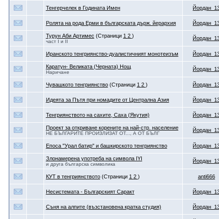
Тенгерчелек в Годината Имен
Йордан_1
Ролята на рода Ерми в българската държ. йерархия
Йордан_1
Турун Аби Артимес
(Страници
1
2
)
Йордан_1
част I и II
Иранското тенгриянство-дуалистичният монотеизъм
Йордан_1
Каратун- Великата (Черната) Нощ
Йордан_1
Наричане
Чувашкото тенгриянство
(Страници
1
2
)
Йордан_1
Идеята за Пътя при номадите от Централна Азия
Йордан_1
Тенгриянството на сахите, Саха (Якутия)
Йордан_1
Проект за откриване корените на най-стр. население
Йордан_1
НЕ БЪЛГАРИТЕ ПРОИЗЛИЗАТ ОТ..., А ОТ БЪЛГ
Епоса "Урал батир" и башкирското тенгриянство
Йордан_1
Злонамерена употреба на символа IYI
Йордан_1
и друга българска символика
КУТ в тенгриянството
(Страници
1
2
)
anti666
Несистемата - Българският Саракт
Йордан_1
Съня на алпите (възстановена кратка студия)
Йордан_1