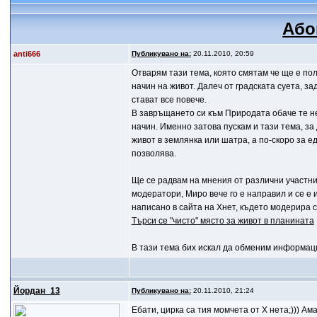
Або
anti666
Публикувано на:
20.11.2010, 20:59
Отварям тази тема, която смятам че ще е пол
начин на живот. Далеч от градската суета, 
стават все повече.
В завръщането си към Природата обаче те не
начин. Именно затова пускам и тази тема, з
живот в землянка или шатра, а по-скоро за е
позволява.
Ще се радвам на мнения от различни участниц
модератори, Миро вече го е направил и се е и
написано в сайта на Хнет, където модерира с
Търси се "чисто" място за живот в планината
В тази тема бих искал да обменим информаци
Йордан_13
Публикувано на:
20.11.2010, 21:24
Ебати, цирка са тия момчета от Х нета;))) Ам