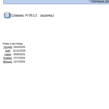
«
Предишна те
Страници:
(4)
[1]
2
3
...
последна »
Нови участници
Теодор
24/4/2026
bohi
11/11/2025
rodop
30/8/2025
RuMan
27/7/2025
Венци1
12/7/2025