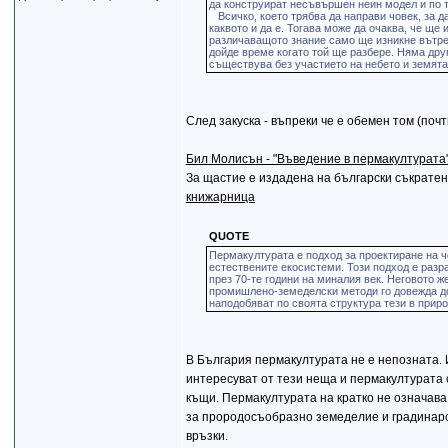
да конструират несъвършен неин модел и по т
Всичко, което трябва да направи човек, за да
каквото и да е. Тогава може да очаква, че ще
различаващото знание само ще изникне вътре в
дойде време когато той ще разбере. Няма друг
съществува без участието на небето и земята
След закуска - въпреки че е обемен том (почт
Бил Молисън - "Въведение в пермакултурата
За щастие е издадена на български съкратена
книжарница
QUOTE
Пермакултурата е подход за проектиране на 
естествените екосистеми. Този подход е разр
през 70-те години на миналия век. Неговото 
промишлено-земеделски методи го довежда до
наподобяват по своята структура тези в приро
В България пермакултурата не е непозната. 
интересуват от тези неща и пермакултурата 
къщи. Пермакултурата на кратко не означава
за прородосъобразно земеделие и градинарс
връзки.