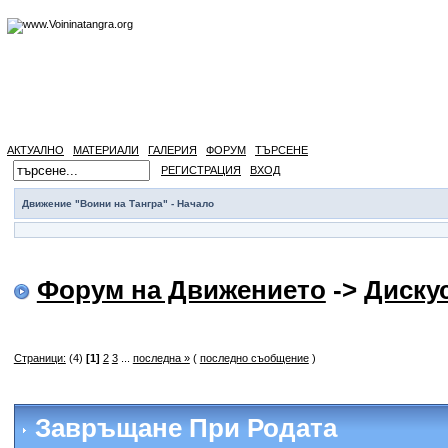
АКТУАЛНО
МАТЕРИАЛИ
ГАЛЕРИЯ
ФОРУМ
ТЪРСЕНЕ
РЕГИСТРАЦИЯ
ВХОД
Движение "Воини на Тангра" - Начало
Форум на Движението
->
Диску
Страници:
(4)
[1]
2
3
...
последна »
(
последно съобщение
)
Завръщане При Родата