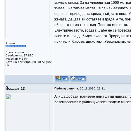
можело онова. За да живееш над 1000 метра(
живееш на такива места. Те са най-важното. 
оцелее в природната среда, тъй, като няма М
жената, децата, ги оставяте в града. А те, п
общество, има такъв вид. Поне за мен е така.
Електричеството, водата..., абе не се тревож
слеете с нея, да бъдете част от Природното С
приятели, барове, дискотеки. Уверявам ви, че
Админ
Група: админ
Съобщения: 17 870
Участник # 544
Дата на регистрация: 10-August
06
Йордан_13
Публикувано на:
20.11.2010, 21:31
А, и да добавя, най-вече няма да ви липсва 
безсмисления и убиващ човека градски живот