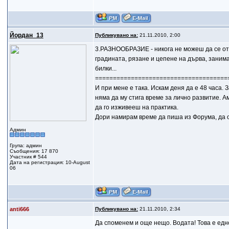
Йордан_13
Публикувано на:
21.11.2010, 2:00
3.РАЗНООБРАЗИЕ - никога не можеш да се оте
градината, рязане и цепене на дърва, занима
билки...
=====================================
И при мене е така. Искам деня да е 48 часа.
няма да му стига време за лично развитие. Ам
да го изживееш на практика.
Дори намирам време да пиша из Форума, да о
Админ
Група: админ
Съобщения: 17 870
Участник # 544
Дата на регистрация: 10-August
06
anti666
Публикувано на:
21.11.2010, 2:34
Да споменем и още нещо. Водата! Това е едн