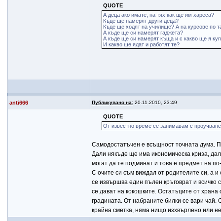
QUOTE
А деца ако имате, на тях как ще им хареса?
Къде ще намерят други деца?
Къде ще ходят на училище? А на курсове по т
А къде ще си намерят гаджета?
А къде ще си намерят къща и с какво ще я ку
И какво ще ядат и работят те?
anti666
Публикувано на:
20.11.2010, 23:49
QUOTE
От известно време се занимавам с проучване
Самодостатъчен е всъщност точната дума. По
Дали някъде ще има икономическа криза, дал
могат да те подминат и това е предмет на п
С очите си съм виждал от родителите си, а и 
се извършва един пълен кръговрат и всичко 
се дават на кокошките. Остатъците от храна 
градината. От набраните билки се вари чай. 
крайна сметка, няма нищо изхвърлено или н