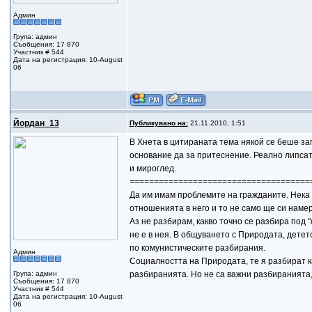
Админ
Група: админ
Съобщения: 17 870
Участник # 544
Дата на регистрация: 10-August
06
Йордан_13
Публикувано на:
21.11.2010, 1:51
В Хнета в цитираната тема някой се беше заг
основание да за притеснение. Реално липсат
и мироглед.
=====================================
Да им имам проблемите на гражданите. Нека 
отношенията в него и то не само ще си намер
Аз не разбирам, какво точно се разбира под 
не е в нея. В общуването с Природата, детет
по комунистическите разбирания.
Админ
Социалността на Природата, те я разбират к
Група: админ
разбиранията. Но не са важни разбиранията, 
Съобщения: 17 870
Участник # 544
Дата на регистрация: 10-August
06