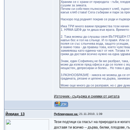
Храним се с храни от природата - гъби, плод
сушим за зимата.
Печем си собствен пълнозърнест хляб, зърнот
какъв хляб става! Сега събирам и пари за пре
Наскоро под родният покрив се роди и първород
Има ТРИ много важни предимства този начин 
1. НЯМА ШЕФ да ти диша във врата. Времето е
2. Така можеш да слушаш своя ВЪТРЕШЕН ГЛАС
навън бос и гол на слънце. И го правя. Или с
полея се със слънчева вода, защото усещам, 
е важно това - да правиш това, което чувств
заживяваш като единна част от нея. Тогава тя з
грижи да доставя всичко нужно на една здрава
Знам, един Софиянец не би ме разбрал, така, к
може да излезе пред офиса и да се полее с вод
нещастен, депресиран и болен... Но това е дру
3.РАЗНООБРАЗИЕ - никога не можеш да се оте
градината, рязане и цепене на дърва, занимани
Може още много да се разправя, но с две думи
Източник - съдържа и снимки от цитата
Йордан_13
Публикувано на:
21.11.2010, 1:39
Тези подтици са гласът на природата и когато
доставя ти всичко -- дърва, билки, плодове, г