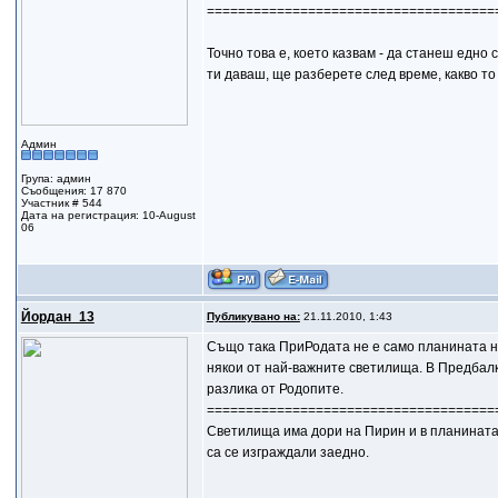
=====================================
Точно това е, което казвам - да станеш едно
ти даваш, ще разберете след време, какво то 
Админ
Група: админ
Съобщения: 17 870
Участник # 544
Дата на регистрация: 10-August
06
Йордан_13
Публикувано на:
21.11.2010, 1:43
Също така ПриРодата не е само планината на
някои от най-важните светилища. В Предбалк
разлика от Родопите.
=====================================
Светилища има дори на Пирин и в планината 
са се изграждали заедно.