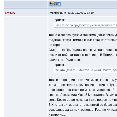
anti666
Публикувано на:
20.11.2010, 23:39
QUOTE
Вие глейте да придобиете умения да живеете в
Точно и затова пускам тая тема, даже викам
градския живот. Темата е към тези, които ве
по-горе.
Също така ПриРодата не е само планината на
някои от най-важните светилища. В Предбалк
разлика от Родопите.
QUOTE
Жената, децата... Ми като не искат жената, дец
Това е също един от проблемите, които съм у
жената) не желае такъв начин на живот. Тук 
отговорност за тях и не можеш ги заряза ей 
сетя за Левски или Матей Миткалото. В случа
села. Което също може да бъде решен при п
В Хнета в цитираната тема някой се беше заг
основание да за притеснение. Реално липсат
и мироглед.