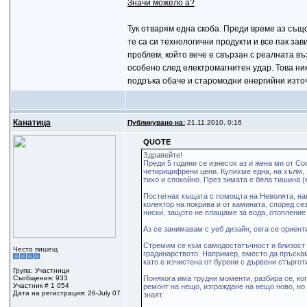
Значи можело а?
Тук отварям една скоба. Преди време аз същ
те са си технологични продукти и все пак зав
проблем, който вече е свързан с реалната в
особено след електромагнитен удар. Това нико
подръка обаче и старомодни енергийни източ
Канатица
Публикувано на:
21.11.2010, 0:16
QUOTE
Здравейте!
Преди 5 години се изнесох аз и жена ми от С
четирицифрени цени. Купихме една, на хълм, 
тихо и спокойно. През зимата е бяла тишина (е
Постегнах къщата с помощта на Неволята, напр
колектор на покрива и от камината, според се
ниски, защото не плащаме за вода, отопление 
Аз се занимавам с уеб дизайн, сега се ориен
Стремим се към самодостатъчност и близост д
Често пишещ
градинарството. Например, вместо да пръскам
като е изчистена от бурени с дървени стърготи
Група: Участници
Съобщения: 933
Понякога има трудни моменти, разбира се, ког
Участник # 1 054
ремонт на нещо, изграждане на нещо ново, но 
Дата на регистрация: 26-July 07
знаят.