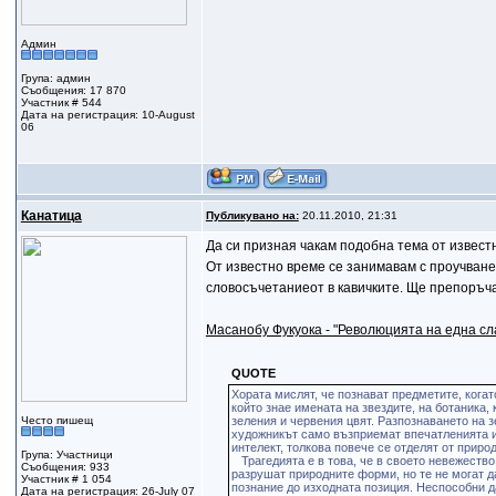
Админ
Група: админ
Съобщения: 17 870
Участник # 544
Дата на регистрация: 10-August
06
Канатица
Публикувано на:
20.11.2010, 21:31
Да си призная чакам подобна тема от известн
От известно време се занимавам с проучване
словосъчетаниеот в кавичките. Ще препоръч
Масанобу Фукуока - "Революцията на една сл
QUOTE
Хората мислят, че познават предметите, когат
който знае имената на звездите, на ботаника,
Често пишещ
зеления и червения цвят. Разпознаването на з
художникът само възприемат впечатленията и 
интелект, толкова повече се отделят от приро
Група: Участници
Трагедията е в това, че в своето невежество
Съобщения: 933
разрушат природните форми, но те не могат д
Участник # 1 054
познание до изходната позиция. Неспособни д
Дата на регистрация: 26-July 07