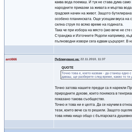
каква вода поемаш. И тук не става дума само
народните приказки за живата и мъртва вода
градския начин на живот. Защото бутилиранат
особено планинската. Още усещам вкуса на с
силна струя по всяко време на годината.
Така че при избора на място (ако вече не ст
Странджа и Източните Родопи например, къде
пълноводни извори сега едвам църцорят. В 
anti666
Публикувано на:
22.11.2010, 11:37
QUOTE
Точно това е, което казвам - да станеш едно 
даваш, ще разберете след време, какво то ти д
Точно затова нашите предци са я нарекли При
природните духове, които понякога в тенгриа
показано такова съобщество.
Точно и това ни е целта. Да се научим в отн
тези, които вече са го решили. Защото оцеля
това няма нищо общо с българската душевнос