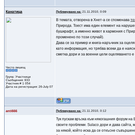
Канатица
Публикувано на:
21.11.2010, 0:09
В темата, отворена в Хнет-а се споменава
то
Природа. Тоест има един елемент на нарушен
бушкрафт, а именно живот в хармония с При
променено по този случай).
Дава се за пример и книга-наръчник за оцеля
като информация, но трябва всеки да е наясн
сметка дори и за военни цели оцеляването е 
Често пишещ
Група: Участници
Съобщения: 933
Участник # 1 054
Дата на регистрация: 26-July 07
anti666
Публикувано на:
21.11.2010, 0:12
Тук пускам връзка към някогашния форум на В
своите проблеми. Sulaco дори и дава сайта, 
за някой, който иска да се откъсне съвърше