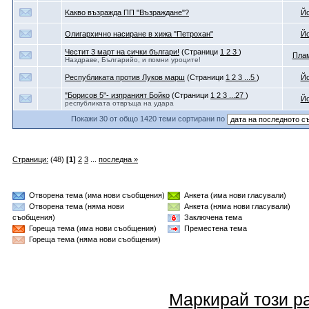
Kaкво възражда ПП "Възраждане"?
Йо
Олигархично насиране в хижа "Петрохан"
Йо
Честит 3 март на сички българи!
(Страници
1
2
3
)
Пла
Наздраве, Българийо, и помни уроците!
Республиката против Луков марш
(Страници
1
2
3
...5
)
Йо
"Борисов 5"- изпраният Бойко
(Страници
1
2
3
...27
)
Йо
республиката отвръща на удара
Покажи 30 от общо 1420 теми сортирани по
Страници:
(48)
[1]
2
3
...
последна »
Отворена тема (има нови съобщения)
Анкета (има нови гласували)
Отворена тема (няма нови
Анкета (няма нови гласували)
съобщения)
Заключена тема
Гореща тема (има нови съобщения)
Преместена тема
Гореща тема (няма нови съобщения)
Маркирай този р