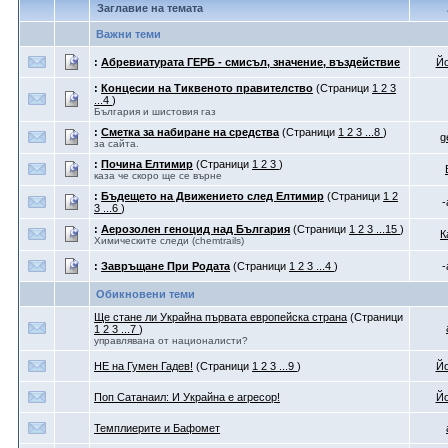
Заглавие на темата
Важни теми
:
Абревиатурата ГЕРБ - смисъл, значение, въздействие
Йо
:
Концесии на Тиквеното правителство
(Страници
1
2
3
...4
)
България и шистовия газ
:
Сметка за набиране на средства
(Страници
1
2
3
...8
)
g
за сайта.
:
Почина Елтимир
(Страници
1
2
3
)
каза че скоро ще се върне
:
Бъдещето на Движението след Елтимир
(Страници
1
2
-
3
...6
)
:
Аерозолен геноцид над България
(Страници
1
2
3
...15
)
К
Химическите следи (chemtrails)
:
Завръщане При Родата
(Страници
1
2
3
...4
)
-
Обикновени теми
Ще стане ли Украйна първата европейска страна
(Страници
1
2
3
...7
)
управлявана от националисти?
НЕ на Гумен Гадев!
(Страници
1
2
3
...9
)
Йо
Поп Сатанаил: И Украйна е агресор!
Йо
Темплиерите и Бафомет