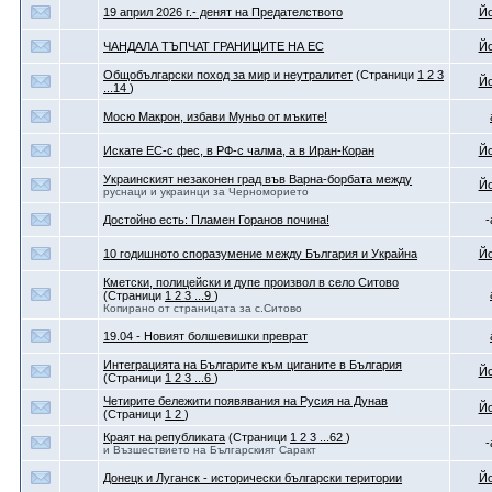
19 април 2026 г.- денят на Предателството
Йо
ЧАНДАЛА ТЪПЧАТ ГРАНИЦИТЕ НА ЕС
Йо
Общобългарски поход за мир и неутралитет
(Страници
1
2
3
Йо
...14
)
Мосю Макрон, избави Муньо от мъките!
Искате ЕС-с фес, в РФ-с чалма, а в Иран-Коран
Йо
Украинският незаконен град във Варна-борбата между
Йо
руснаци и украинци за Черноморието
Достойно есть: Пламен Горанов почина!
-
10 годишното споразумение между България и Украйна
Йо
Кметски, полицейски и дупе произвол в село Ситово
(Страници
1
2
3
...9
)
Копирано от страницата за с.Ситово
19.04 - Новият болшевишки преврат
Интеграцията на Българите към циганите в България
Йо
(Страници
1
2
3
...6
)
Четирите бележити появявания на Русия на Дунав
Йо
(Страници
1
2
)
Краят на републиката
(Страници
1
2
3
...62
)
-
и Възшествието на Българският Саракт
Донецк и Луганск - исторически български територии
Йо