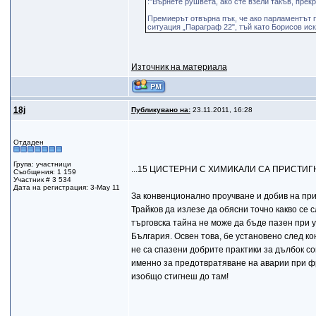
:"Върнете рушвета, ако сте взели такъв, прек
Премиерът отвърна пък, че ако парламентът п
ситуация „Параграф 22", тъй като Борисов иск
Източник на материала
18j
Публикувано на:
23.11.2011, 16:28
Отдаден
Група: участници
...15 ЦИСТЕРНИ С ХИМИКАЛИ СА ПРИСТИГН
Съобщения: 1 159
Участник # 3 534
Дата на регистрация: 3-May 11
За конвенционално проучване и добив на прир
Трайков да излезе да обясни точно какво се 
търговска тайна не може да бъде пазен при у
България. Освен това, бе установено след ко
не са спазени добрите практики за дълбок с
именно за предотвратяване на аварии при фр
изобщо стигнеш до там!