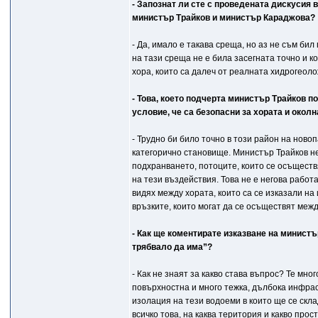
- Запознат ли сте с проведената дискусия в
министър Трайков и министър Караджова?
- Да, имало е такава среща, но аз не съм би
на тази среща не е била засегната точно и к
хора, които са далеч от реалната хидрогеоло
- Това, което подчерта министър Трайков п
условие, че са безопасни за хората и окол
- Трудно би било точно в този район на ново
категорично становище. Министър Трайков н
подхранването, потоците, които се осъществя
на тези въздействия. Това не е негова работ
видях между хората, които са се изказали на
връзките, които могат да се осъществят межд
- Как ще коментирате изказване на министър
трябвало да има”?
- Как не знаят за какво става въпрос? Те мног
повърхностна и много тежка, дълбока инфраст
изолация на тези водоеми в които ще се скла
всичко това, на каква територия и какво прос