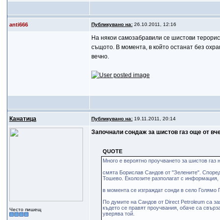
anti666
Публикувано на:
26.10.2011, 12:16
На някои самозабравили се шистови терорист
същото. В момента, в който останат без охра
вечно.
Канатица
Публикувано на:
19.11.2011, 20:14
Започнали сондаж за шистов газ още от вч
QUOTE
Много е вероятно проучването за шистов газ 
смята Борислав Сандов от "Зелените". Според
Тошево. Еколозите разполагат с информация,
в момента се изграждат сонди в село Голямо 
По думите на Сандов от Direct Petroleum са за
където се правят проучвания, обаче са свърз
Често пишещ
уверява той.