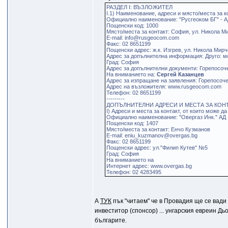
РАЗДЕЛ І: ВЪЗЛОЖИТЕЛ
I.1) Наименование, адреси и място/места за к
Официално наименование: "Русгеоком БГ" - 
Пощенски код: 1000
Място/места за контакт: София, ул. Никола 
E-mail: info@rusgeocom.com
Факс: 02 8651199
Пощенски адрес: ж.к. Изгрев, ул. Никола Мир
Адрес за допълнителна информация: Друго: м
Град: София
Адрес за допълнителни документи: Горепосоче
На вниманието на:
Сергей Казанцев
Адрес за изпращане на заявления: Горепосоче
Адрес на възложителя: www.rusgeocom.com
Телефон: 02 8651199
---------
ДОПЪЛНИТЕЛНИ АДРЕСИ И МЕСТА ЗА КОН
І) Адреси и места за контакт, от които може
Официално наименование: "Овергаз Инк." АД
Пощенски код: 1407
Място/места за контакт: Енчо Кузманов
E-mail: eniu_kuzmanov@overgas.bg
Факс: 02 8651199
Пощенски адрес: ул."Филип Кутев" №5
Град: София
На вниманието на
Интернет адрес: www.overgas.bg
Телефон: 02 4283495
А
ТУК
пък "читаем" че в Провадия ще се вади
инвеститор (спонсор) ... унгарския евреин 
българите.