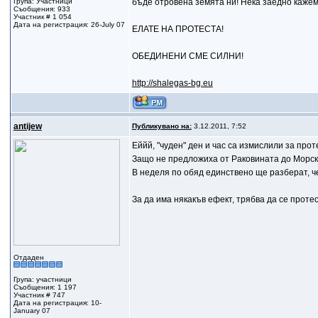
Група: Участници
бъде отровена земята ни! Нека заедно ка
Съобщения: 933
Участник # 1 054
Дата на регистрация: 26-July 07
ЕЛАТЕ НА ПРОТЕСТА!
ОБЕДИНЕНИ СМЕ СИЛНИ!
http://shalegas-bg.eu
antijew
Публикувано на:
3.12.2011, 7:52
Еййй, "чуден" ден и час са измислили за прот
Защо не предложиха от Раковината до Морска
В неделя по обяд единствено ще разберат, че
За да има някакъв ефект, трябва да се протес
Отдаден
Група: участници
Съобщения: 1 197
Участник # 747
Дата на регистрация: 10-
January 07