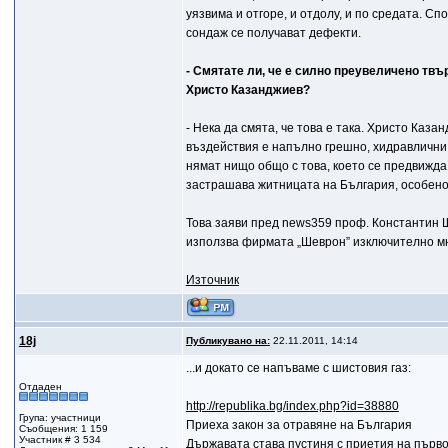
уязвима и отгоре, и отдолу, и по средата. 
сондаж се получават дефекти.
- Смятате ли, че е силно преувеличено тв
Христо Казанджиев?
- Нека да смята, че това е така. Христо Каза
въздействия е напълно грешно, хидравлични 
нямат нищо общо с това, което се предвижда п
застрашава житницата на България, особено 
Това заяви пред news359 проф. Константин Щ
използва фирмата „Шеврон” изключително мно
Източник
18j
Публикувано на:
22.11.2011, 14:14
...и докато се напъваме с шистовия газ:
Отдаден
http://republika.bg/index.php?id=38880
Група: участници
Приеха закон за отравяне на България
Съобщения: 1 159
Участник # 3 534
Държавата става пустиня с приетия на първо