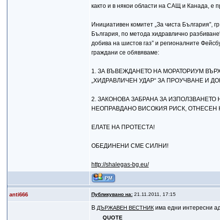
както и в някои области на САЩ и Канада, е 
Инициативен комитет „За чиста България”, гр
България, по метода хидравлично разбиване“
добива на шистов газ” и регионалните Фейсбу
граждани се обявяваме:
1. ЗА ВЪВЕЖДАНЕТО НА МОРАТОРИУМ ВЪР
„ХИДРАВЛИЧЕН УДАР“ ЗА ПРОУЧВАНЕ И ДО
2. ЗАКОНОВА ЗАБРАНА ЗА ИЗПОЛЗВАНЕТО
НЕОПРАВДАНО ВИСОКИЯ РИСК, ОТНЕСЕН 
ЕЛАТЕ НА ПРОТЕСТА!
ОБЕДИНЕНИ СМЕ СИЛНИ!
http://shalegas-bg.eu/
anti666
Публикувано на:
21.11.2011, 17:15
В
има едни интересни адр
ДЪРЖАВЕН ВЕСТНИК
QUOTE