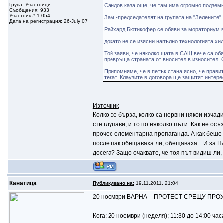
Група: Участници
Сандов каза още, че там има огромно подзем
Съобщения: 933
Участник # 1 054
Зам.-председателят на групата на "Зелените"
Дата на регистрация: 26-July 07
Райхард Бютикофер се обяви за мораториум в
докато не се изясни напълно технологията хи
Той заяви, че няколко щата в САЩ вече са об
превръща страната от вносител в износител. О
Припомняме, че в петък стана ясно, че прави
текат. Клаузите в договора ще защитят интере
Източник
Колко се бърза, колко са нервни някои изчад
сте глупави, и то по няколко пъти. Как не ос
прочее елементарна пропаганда. А как беше
после пак обещаваха ли, обещаваха... И за Н
досега? Защо очаквате, че тоя път видиш ли
Канатица
Публикувано на:
19.11.2011, 21:04
20 ноември ВАРНА – ПРОТЕСТ СРЕЩУ ПРО
Кога: 20 ноември (неделя); 11:30 до 14:00 час