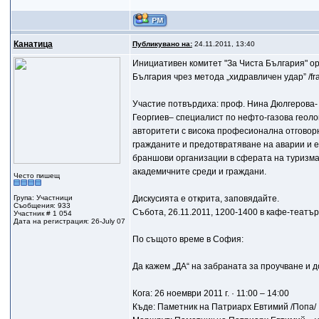
Канатица
Публикувано на:
24.11.2011, 13:40
Инициативен комитет "За Чиста България" ор
България чрез метода „хидравличeн удар” /fra
Участие потвърдиха: проф. Нина Дюлгерова- д
Георгиев– специалист по нефто-газова геоло
авторитети с висока професионална отговорн
гражданите и предотвратяване на аварии и 
браншови организации в сферата на туризма
академичните среди и граждани.
Често пишещ
Група: Участници
Дискусията е открита, заповядайте.
Съобщения: 933
Събота, 26.11.2011, 1200-1400 в кафе-театъ
Участник # 1 054
Дата на регистрация: 26-July 07
По същото време в София:
Да кажем „ДА“ на забраната за проучване и д
Кога: 26 ноември 2011 г. · 11:00 – 14:00
Къде: Паметник на Патриарх Евтимий /Попа/