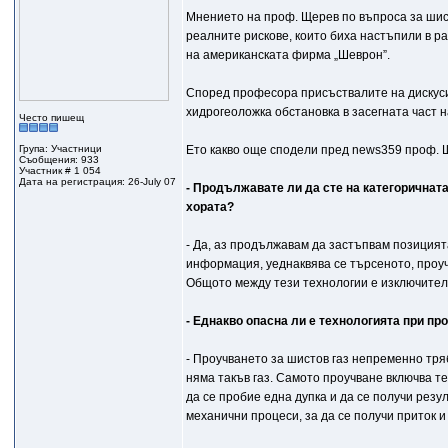
Мнението на проф. Щерев по въпроса за шис
реалните рискове, които биха настъпили в р
на американската фирма „Шеврон”.
Според професора присъствалите на дискуси
хидрогеоложка обстановка в засегната част н
Често пишещ
Група: Участници
Ето какво още сподели пред news359 проф. 
Съобщения: 933
Участник # 1 054
Дата на регистрация: 26-July 07
- Продължавате ли да сте на категоричната
хората?
- Да, аз продължавам да застъпвам позицията
информация, уеднаквява се търсеното, проуч
Общото между тези технологии е изключител
- Еднакво опасна ли е технологията при про
- Проучването за шистов газ непременно тряб
няма такъв газ. Самото проучване включва те
да се пробие една дупка и да се получи резул
механични процеси, за да се получи приток и