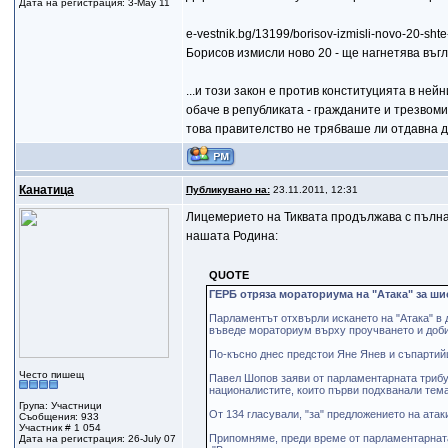
Дата на регистрация: 3-May 11
e-vestnik.bg/13199/borisov-izmisli-novo-20-sh
Борисов измисли ново 20 - ще нагнетява въг
...и този закон е против конституцията в нейни
обаче в републиката - гражданите и трезвоми
това правителство не трябваше ли отдавна д
Канатица
Публикувано на:
23.11.2011, 12:31
Лицемерието на Тиквата продължава с пълна
нашата Родина:
QUOTE
ГЕРБ отряза мораториума на "Атака" за ши
Парламентът отхвърли искането на "Атака" в 
въведе мораториум върху проучването и доби
По-късно днес предстои Яне Янев и съпартий
Често пишещ
Павел Шопов заяви от парламентарната трибу
националистите, които първи подхванали темат
Група: Участници
От 134 гласували, "за" предложението на атак
Съобщения: 933
Участник # 1 054
Припомняме, преди време от парламентарната
Дата на регистрация: 26-July 07