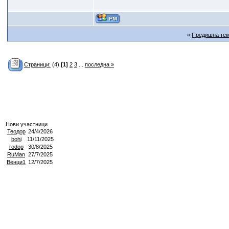
«
Предишна те
Страници:
(4)
[1]
2
3
...
последна »
Нови участници
Теодор
24/4/2026
bohi
11/11/2025
rodop
30/8/2025
RuMan
27/7/2025
Венци1
12/7/2025