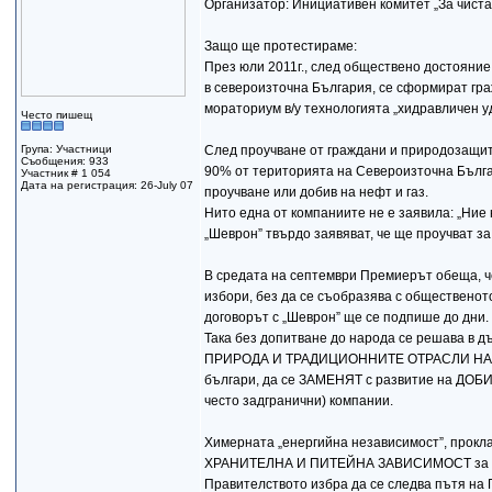
Организатор: Инициативен комитет „За чиста 
Защо ще протестираме:
През юли 2011г., след обществено достояние
в североизточна България, се сформират гра
мораториум в/у технологията „хидравличен у
Често пишещ
Група: Участници
След проучване от граждани и природозащитн
Съобщения: 933
90% от територията на Североизточна Бълга
Участник # 1 054
Дата на регистрация: 26-July 07
проучване или добив на нефт и газ.
Нито една от компаниите не е заявила: „Ние 
„Шеврон” твърдо заявяват, че ще проучват за
В средата на септември Премиерът обеща, че
избори, без да се съобразява с общественото
договорът с „Шеврон” ще се подпише до дни.
Така без допитване до народа се решава
ПРИРОДА И ТРАДИЦИОННИТЕ ОТРАСЛИ НА ИК
българи, да се ЗАМЕНЯТ с развитие на ДО
често задгранични) компании.
Химерната „енергийна независимост”, прокл
ХРАНИТЕЛНА И ПИТЕЙНА ЗАВИСИМОСТ за вси
Правителството избра да се следва пътя на 