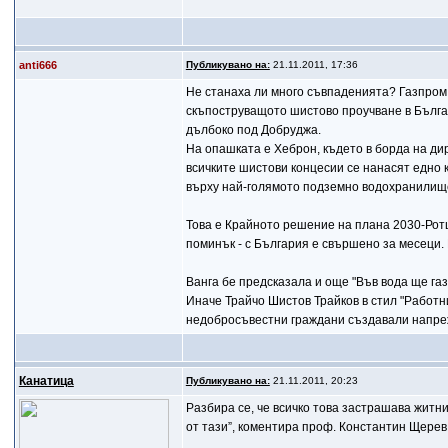
anti666
Публикувано на:
21.11.2011, 17:36
Не станаха ли много съвпаденията? Газпром, 
скъпоструващото шистово проучване в Бълга
дълбоко под Добруджа.
На опашката е Хеброн, където в борда на дир
всичките шистови концесии се нанасят едно 
върху най-голямото подземно водохранилищ
Това е Крайното решение на плана 2030-Ротш
поминък - с България е свършено за месеци.
Ванга бе предсказала и още "Във вода ще газ
Иначе Трайчо Шистов Трайков в стил "Работни
недобросъвестни граждани създавали напреж
Канатица
Публикувано на:
21.11.2011, 20:23
Разбира се, че всичко това застрашава житн
от тази”, коментира проф. Константин Щерев,