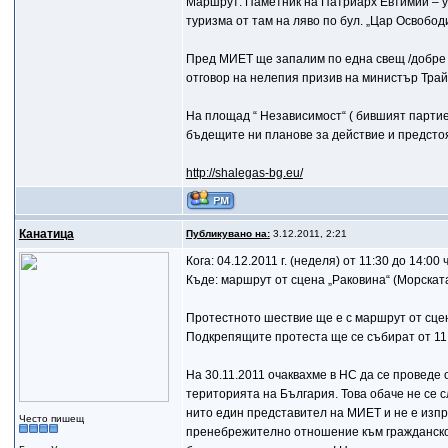
Маршрут: Паметник на Патриарх Евтимий – ул.
туризма от там на ляво по бул. „Цар Освобо
Пред МИЕТ ще запалим по една свещ /добре е
отговор на нелепия призив на министър Трай
На площад “ Независимост“ ( бившият партие
бъдещите ни планове за действие и предстоя
http://shalegas-bg.eu/
Канатица
Публикувано на:
3.12.2011, 2:21
Кога: 04.12.2011 г. (неделя) от 11:30 до 14:00 
Къде: маршрут от сцена „Раковина“ (Морскат
Протестното шествие ще е с маршрут от сцен
Подкрепящите протеста ще се събират от 11:
На 30.11.2011 очаквахме в НС да се проведе
територията на България. Това обаче не се 
нито един представител на МИЕТ и не е изп
Често пишещ
пренебрежително отношение към гражданскот