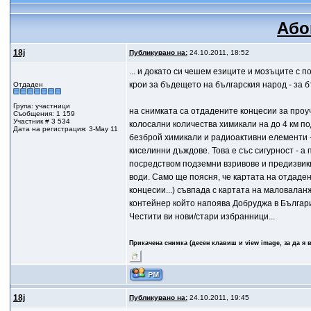
Або
18j
Публикувано на:
24.10.2011, 18:52
... и докато си чешем езиците и мозъците с 
крои за бъдещето на българския народ - за 
Отдаден
Група: участници
на снимката са отдадените концесии за проу
Съобщения: 1 159
Участник # 3 534
колосални количества химикали на до 4 км п
Дата на регистрация: 3-May 11
безброй химикали и радиоактивни елементи -
киселинни дъждове. Това е със сигурност - а
посредством подземни взривове и предизвик
води. Само ще поясня, че картата на отдаден
концесии...) съвпада с картата на маловаланж
контейнер който напоява Добруджа в Българи
Честити ви нови/стари избранници...
Прикачена снимка (десен клавиш и view image, за да я 
18j
Публикувано на:
24.10.2011, 19:45