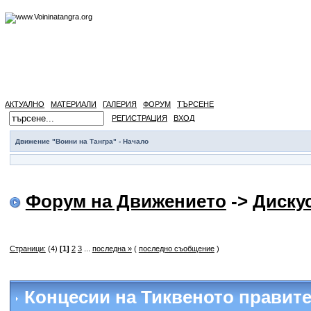
АКТУАЛНО
МАТЕРИАЛИ
ГАЛЕРИЯ
ФОРУМ
ТЪРСЕНЕ
РЕГИСТРАЦИЯ
ВХОД
Движение "Воини на Тангра" - Начало
Форум на Движението
->
Диску
Страници:
(4)
[1]
2
3
...
последна »
(
последно съобщение
)
Концесии на Тиквеното правит