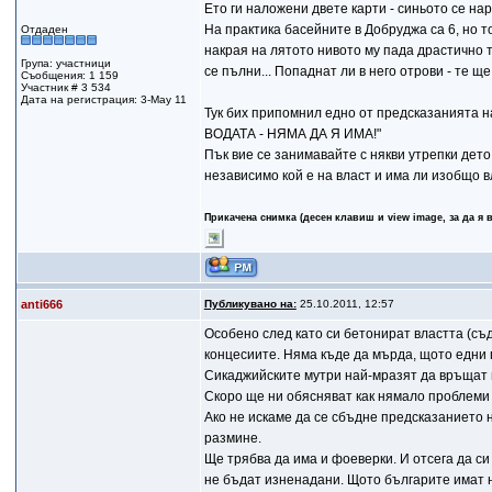
Ето ги наложени двете карти - синьото се
На практика басейните в Добруджа са 6, но то
Отдаден
накрая на лятото нивото му пада драстично т
Група: участници
се пълни... Попаднат ли в него отрови - те ще
Съобщения: 1 159
Участник # 3 534
Дата на регистрация: 3-May 11
Тук бих припомнил едно от предсказаният
ВОДАТА - НЯМА ДА Я ИМА!"
Пък вие се занимавайте с някви утрепки дето
независимо кой е на власт и има ли изобщо в
Прикачена снимка (десен клавиш и view image, за да я 
anti666
Публикувано на:
25.10.2011, 12:57
Особено след като си бетонират властта (съ
концесиите. Няма къде да мърда, щото едни п
Сикаджийските мутри най-мразят да връщат 
Скоро ще ни обясняват как нямало проблеми 
Ако не искаме да се сбъдне предсказанието н
размине.
Ще трябва да има и фоеверки. И отсега да си
не бъдат изненадани. Щото българите имат н