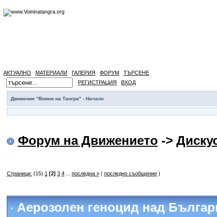
АКТУАЛНО
МАТЕРИАЛИ
ГАЛЕРИЯ
ФОРУМ
ТЪРСЕНЕ
РЕГИСТРАЦИЯ
ВХОД
Движение "Воини на Тангра" - Начало
Форум на Движението
->
Диску
Страници:
(15)
1
[2]
3
4
...
последна »
(
последно съобщение
)
Аерозолен геноцид над Българ