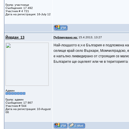
Група: участници
Съобщения: 17 492
Участник # 4 721
Дата на регистрация: 16-July 12
Йордан_13
Публикувано на:
15.4.2013, 13:27
Най-лощшото е,ч е България е подложена на
селище край село Върхари, Момчилградско, е
е напълно ликвидирано от строящия се магист
Българите ще оцелеят или че в територията 
Админ
Група: админ
Съобщения: 17 867
Участник # 544
Дата на регистрация: 10-August
06