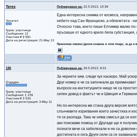
Teres
Публикувано на:
22.5.2013, 15:39
Една интересна снимка от космоса, направен
небето над Сан Франциско, а облачетата - ни
Читател
Относно това, което пише Елтимир малко по-
Група: участници
пръскаше от едното крило бяла субстанция, а
Съобщения: 12
Участник # 9 681
Дата на регистрация: 21-May 13
Прикачена снимка (десен клавиш и view image, за да я 
18j
Публикувано на:
26.5.2013, 9:01
За черните хим. следи чух наскоро. Май уско
Друг номер е че са започнали да преминават 
Отдаден
въпроси на институциите нищо че са проститу
Група: участници
силен довод е фактът че и Швеция и Германи
Съобщения: 1 159
Участник # 3 534
Дата на регистрация: 3-May 11
Но по-интересна ми стана друга версия коят
слънчевите изригвания които зачестиха и из
тя се разпада. Така че няма смисъл да се и
ако поискаме помощ от Другаде ще я получим,
познати вече са забелязали и не са доволни 
достигната и сега Други сили са се захванал