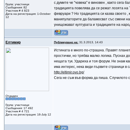
с думите че "човека" е виновен , както сега 
Група: участници
Съобщения: 82
традицията повелява да се режат лозята на Т
Участник # 4 823
февруари ? Но традицията си казва своето ,
Дата на регистрация: 1-October
12
манипулаторите да баламосват със смени на к
унищожават културата и традициите на народи
Елтимир
Публикувано на:
31.3.2013, 14:43
Истината е много по-страшна. Правят планет
простички, но трябва малко логика. Пуснах д
нещата тук. Удариха и тоя форум. Не знам ка
има интерес, нека види първите страници в с
http://eltimir.ovo.bg/
Сега не съм във форма да пиша. Случилото се
Отдаден
Група: участници
Съобщения: 17 492
Участник # 4 721
Дата на регистрация: 16-July 12