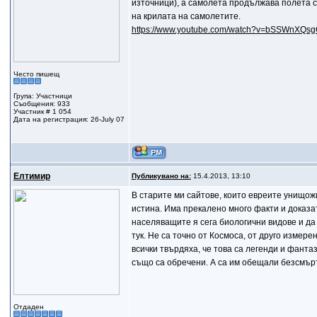
източници), а самолета продължава полета с
на крилата на самолетите.
https://www.youtube.com/watch?v=bSSWnXQs
Често пишещ
Група: Участници
Съобщения: 933
Участник # 1 054
Дата на регистрация: 26-July 07
Елтимир
Публикувано на:
15.4.2013, 13:10
В старите ми сайтове, които евреите унищожи
истина. Има прекалено много факти и доказа
населяващите я сега биологични видове и да 
тук. Не са точно от Космоса, от друго измерен
всички твърдяха, че това са легенди и фантаз
също са обречени. А са им обещали безсмърт
Отдаден