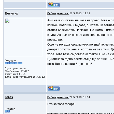
Елтимир
Публикувано на:
26.5.2013, 12:19
Ами нека си кажем нещата направо. Това е о
всички биологични видове, обитаващи земнат
станат безсмъртни. Илюзия! Но Помощ има и 
внуци. Аз съм си накрая и за себе си нищо не
нормално.
Още не мога да кажа всичко, но знайте, че и
докарат опустошения, но това не се случи. 
хора. Това вече са доказани факти. Ние не 
Циганското гадно племе също ще загине. Ние
Отдаден
нека Тангра винаги бъде с нас!
Група: участници
Съобщения: 17 492
Участник # 4 721
Дата на регистрация: 16-July 12
Teres
Публикувано на:
26.5.2013, 12:54
Ето за това говоря:
Читател
Прикачена снимка (десен клавиш и view image, за да я 