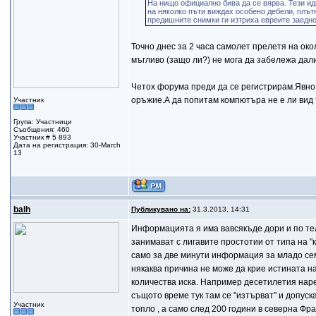
На нищо официално бива да се вярва. Тези иди
на няколко пъти виждах особено дебели, плът
предишните снимки ги изтриха евреите заедно
Точно днес за 2 часа самолет прелетя на ок
мъгливо (защо ли?) не мога да забележа дал
Четох форума преди да се регистрирам.Явно 
оръжие.А да попитам компютъра не е ли вид
Участник
Група: Участници
Съобщения: 460
Участник # 5 893
Дата на регистрация: 30-March
13
balh
Публикувано на:
31.3.2013, 14:31
Информацията я има вавсякъде дори и по теле
занимават с лигавите простотии от типа на "
само за две минути информация за младо сем
някаква причина не може да крие истината на
количества иска. Например десетилетия наре
същото време тук там се "изтърват" и допуска
Участник
топло , а само след 200 години в северна Фр