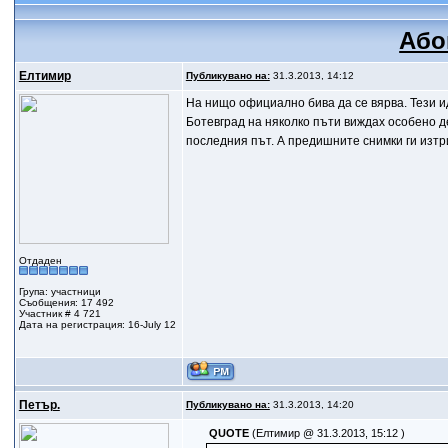
Або
Елтимир
Публикувано на:
31.3.2013, 14:12
На нищо официално бива да се вярва. Тези иди
Ботевград на няколко пъти виждах особено д
последния път. А предишните снимки ги изтр
Отдаден
Група: участници
Съобщения: 17 492
Участник # 4 721
Дата на регистрация: 16-July 12
Петър.
Публикувано на:
31.3.2013, 14:20
QUOTE
(Елтимир @ 31.3.2013, 15:12 )