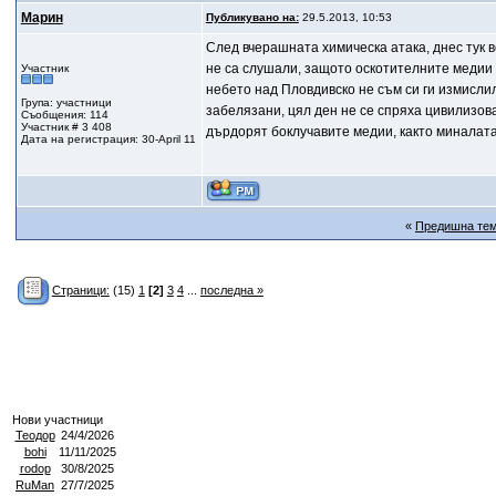
Марин
Публикувано на:
29.5.2013, 10:53
След вчерашната химическа атака, днес тук в
не са слушали, защото оскотителните медии к
Участник
небето над Пловдивско не съм си ги измислил
Група: участници
забелязани, цял ден не се спряха цивилизова
Съобщения: 114
Участник # 3 408
дърдорят боклучавите медии, както миналата
Дата на регистрация: 30-April 11
«
Предишна те
Страници:
(15)
1
[2]
3
4
...
последна »
Нови участници
Теодор
24/4/2026
bohi
11/11/2025
rodop
30/8/2025
RuMan
27/7/2025