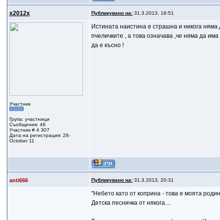
x2012x
Публикувано на:
31.3.2013, 18:51
Истината наистина е страшна и никога няма д
пчеличките , а това означава ,че няма да има
да е късно !
Участник
Група: участници
Съобщения: 46
Участник # 4 307
Дата на регистрация: 26-
October 11
anti666
Публикувано на:
31.3.2013, 20:31
"Небето като от коприна - това е моята родин
Детска песничка от някога....