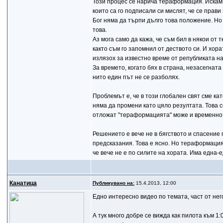
Този процес се нарича тераформация. Искам д
които са го подписали си мислят, че се прав
Бог няма да търпи дълго това положение. Но 
това.
Аз мога само да кажа, че съм бил в някои от 
както съм го запомнил от деството си. И хор
излязох за известно време от републиката на
За времето, когато бях в страна, незасегна
нито един път не се разболях.
Проблемът е, че в този глобален свят сме ка
няма да промени като цяло резултата. Това се
отложат "тераформацията" може и временно д
Решението е вече не в бягството и спасение
предсказания. Това е ясно. Но тераформация
че вече не е по силите на хората. Има една-е
Канатица
Публикувано на:
15.4.2013, 12:00
Едно интересно видео по темата, част от не
А тук много добре се вижда как пилота към 1