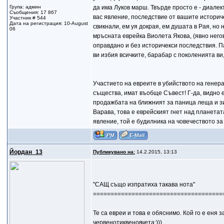
Група: админ
да има Луков марш. Твърде просто е - диале
Съобщения: 17 867
вас явление, последствие от вашите историч
Участник # 544
Дата на регистрация: 10-August
свикнали, ем уя докрая, ем душата в Рая, н
06
мръсната еврейка Виолета Якова, (явно него
оправдано и без историчекси последствия. Па
ви избия всичките, барабар с поколенията ви,
Участието на евреите в убийството на генерал
същества, имат въобще Съвест! Г-да, видно 
продажбата на ближният за паница леща и з
Варава, това е еврейският гнет над планета
явление, той е будилника на човечеството з
Йордан_13
Публикувано на:
14.2.2015, 13:13
"САЩ също изпратиха такава нота"
=====================================
Те са евреи и това е обяснимо. Кой го е еня
червенотиквеновчета;)))