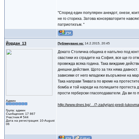
"Според един популярен анекдот, онези, коит
не го сториха. Затова консерваторите нався
патриотизъм. "
Йордан_13
Публикувано на:
14.2.2015, 20:45
Докато Столична община е напълно под контр
свастики из сградите на София, все ще го отм
провежда всяка година. Така виждаме действи
днешни действия. Щото за тях няма давност.
зависими от него младежи въоръжени на марша
Така направи Тиквата по време на протестите
бомба и той нареди на полицаите протеста д
прости герберски гласоподаватели. Да ви го п
Админ
http://www.dnes.bg/…/7-zadyrjani-predi-lukovm
Група: админ
Съобщения: 17 867
Участник # 544
Дата на регистрация: 10-August
06