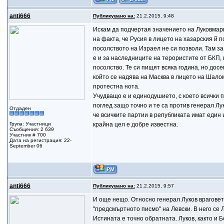
anti666
Публикувано на:
21.2.2015, 9:48
Искам да подчертая значението на Луковмар
на факта, че Русия в лицето на хазарския й
посолството на Израел не си позволи. Там з
е и за наследниците на терористите от БКП, 
посолство. Те си пищят всяка година, но дос
който се надява на Масква в лицето на Шало
протестна нота.
Учудващо е и единодушието, с което всички 
поглед защо точно и те са против генерал Лук
Отдаден
че всичките партии в републиката имат един
Група: Участници
крайна цел е добре известна.
Съобщения: 2 639
Участник # 700
Дата на регистрация: 22-
September 06
anti666
Публикувано на:
21.2.2015, 9:57
И още нещо. Относно генерал Луков враговет
"предсмъртното писмо" на Левски. В него се
Истината е точно обратната. Луков, както и Б