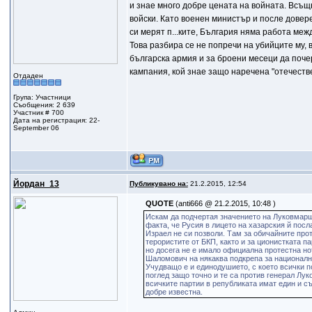
и знае много добре цената на войната. Всъщ
войски. Като военен министър и после довере
си мерят п...ките, България няма работа межд
Това разбира се не попречи на убийците му,
българска армия и за броени месеци да поче
кампания, кой знае защо наречена "отечеств
Отдаден
Група: Участници
Съобщения: 2 639
Участник # 700
Дата на регистрация: 22-
September 06
Йордан_13
Публикувано на:
21.2.2015, 12:54
QUOTE
(anti666 @ 21.2.2015, 10:48 )
Искам да подчертая значението на Луковмар
факта, че Русия в лицето на хазарския й пос
Израел не си позволи. Там за обичайните про
терористите от БКП, както и за ционистката п
но досега не е имало официална протестна нот
Шаломович на някаква подкрепа за национална
Учудващо е и единодушието, с което всички 
поглед защо точно и те са против генерал Луко
всичките партии в републиката имат един и с
добре известна.