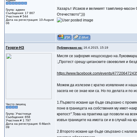
Админ
Хазарът Исаков и великият тамплиер-масон Ов
Група: админ
Съобщения: 17 867
Отечеството";)))
Участник # 544
Дата на регистрация: 10-August
06
Георги-НЗ
Публикувано на:
16.4.2015, 15:19
Мисля се заформя нещосходно на Луковмар
:„Протест срещу циганските своеволия и без
https://www.facebook.com/events/47720647243
Можем да излезем с кратко изявление и наши
засега не се знае кои са. Но по делата и по 
1.Първото искане ще бъде свързано с промян
Често пишещ
поне в границата на собствения му имот-нак
Група: Участници
крепост".Това на практика ще позволи на все
Съобщения: 658
извън границите на имота си и в случай на к
Участник # 1 797
Дата на регистрация: 6-March
09
2.Второто искане ще бъде свързано с налага