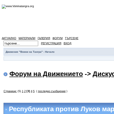
АКТУАЛНО
МАТЕРИАЛИ
ГАЛЕРИЯ
ФОРУМ
ТЪРСЕНЕ
РЕГИСТРАЦИЯ
ВХОД
Движение "Воини на Тангра" - Начало
Форум на Движението
->
Диску
Страници:
(5)
1
2
[3]
4
5
(
последно съобщение
)
Республиката против Луков ма