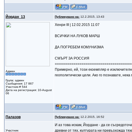
Йордан_13
Публикувано на:
12.2.2015, 13:43
Хенри III | 12.02.2015 11:07
ВСИЧКИ НА ЛУКОВ МАРШ
ДА ПОГРЕБЕМ КОМУНИЗМА
СМЪРТ ЗА РОССИЯ
=====================================
Примерно, ей, този екземпляр е изключителн
Админ
геополитически цели. Ако го познавате, нека 
Група: админ
Съобщения: 17 867
Участник # 544
Дата на регистрация: 10-August
06
Палазов
Публикувано на:
12.2.2015, 16:52
И аз това искам, Йордане - да се съсредото
древни от тях, културата ни превъзхожда тя
Участник