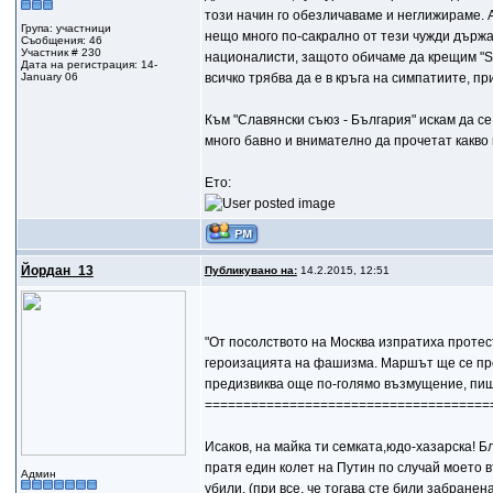
този начин го обезличаваме и неглижираме.
Група: участници
нещо много по-сакрално от тези чужди държа
Съобщения: 46
Участник # 230
националисти, защото обичаме да крещим "Si
Дата на регистрация: 14-
January 06
всичко трябва да е в кръга на симпатиите, п
Към "Славянски съюз - България" искам да се
много бавно и внимателно да прочетат какво
Ето:
Йордан_13
Публикувано на:
14.2.2015, 12:51
"От посолството на Москва изпратиха проте
героизацията на фашизма. Маршът ще се пров
предизвиква още по-голямо възмущение, пи
=====================================
Исаков, на майка ти семката,юдо-хазарска! Б
пратя един колет на Путин по случай моето в
Админ
убили, (при все, че тогава сте били забране