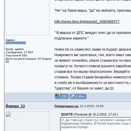
"Не" на Луков марш, "да" на любовта, призов
http://news.ibox.bg/news/id_1680468377
" В марша от ДПС виждат опит да се пренапи
подлагани евреите."
Админ
Група: админ
Човек би се замислил, какво ги бъркат джага
Съобщения: 17 867
Навремето ме запитваха, тие, които имат сме
Участник # 544
Дата на регистрация: 10-August
си живеят спокойно, обаче ставам все по-мал
06
пазвата си. Колкото повече разните еврейски
ставам все по-малко благосклонен. Вярвайте 
стомана. Тогава ставам безкрайно немилости
и слабо ви е въображението за жестокостта, 
"Царства", от Вашия си завет, де;)))
Йордан_13
Публикувано на:
12.2.2015, 13:33
QUOTE
(Палазов @ 10.2.2015, 17:16 )
О, да, това ще стане със сигурност, макар и
подкрепящи Украйна. В Русия впрочем също с
украински отряди.