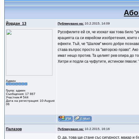
Або
Йордан_13
Публикувано на:
10.2.2015, 14:09
Русофилите ей ся, че изокат как това било "
крацията са си еврейски изобретения, които
ефекти. Тъй, че "Шалом" много добре познава
става въпрос просто за "авторско право". Ак
имат нещо против. Та целият рев опира до тов
Хитри и подли са чуфутите, истински гяволи: 
Админ
Група: админ
Съобщения: 17 867
Участник # 544
Дата на регистрация: 10-August
06
Палазов
Публикувано на:
10.2.2015, 16:16
О, да, това ще стане със сигурност, макар и