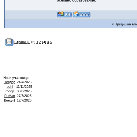
основно образование.
«
Предишна те
Страници:
(5)
1
2
[3]
4
5
Нови участници
Теодор
24/4/2026
bohi
11/11/2025
rodop
30/8/2025
RuMan
27/7/2025
Венци1
12/7/2025