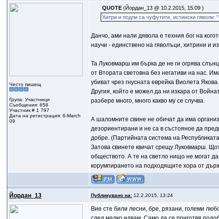
QUOTE
(Йордан_13 @ 10.2.2015, 15:09 )
Хитри и подли са чуфутите, истински гяволи: "
Данчо, ами нали дявола е техния бог на кого
научи - единствено на гяволъци, хитрини и и
Та Луковмарш им бърка де не ги огрява слънц
от Втората световна без негативи на нас. Има
убиват чрез гнусната еврейка Виолета Якова.
Често пишещ
Другия, който е можел да ни изкара от Войнат
Група: Участници
разбере много, много какво му се случва.
Съобщения: 658
Участник # 1 797
Дата на регистрация: 6-March
А шаломните свине не обичат да има организи
09
дезориентирани и не са в състояное да пред
добре. (Партийната система на Республиката
Затова свинете квичат срещу Луковмарш. Щот
обществото. А те на светло нищо не могат да
корумпирането на подходящите хора от държ
Йордан_13
Публикувано на:
12.2.2015, 13:24
Вие сте били лесни, бре, рязани, големи люб
след малко идвам. Само да се приготвя подобав