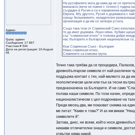
На русофилите мога да кажа да не се притесн
миналата (вече не помня с точност) година н
създаден в Русия и си е паравоенна крайнодяс
Европа. М/у другото, Русия е държавата с на
срещу болшевиките, назидателно размахващи п
организация и да им се затвори устата.
Също така тези от Славянский Союз използват
Админ
те да имат държава. Лошо няма. Хубаво щеше 
със "славянския етнос" е толкова добре внедр
нас българите и българския национализъм се 
Група: админ
Съобщения: 17 867
Участник # 544
Към Славянски Съюз - България:
Дата на регистрация: 10-August
Няма славянски етнос.
06
Славяните са езикова група.
Точно така трябва да се процедира, Палазов
древнобългарски символи от най-различни чу
поддържа контакт с тях, най-малкото за да и
геополитически цели или пък за тесни вътре
предназначена за Българите. И не само "Слав
ползва наши символи. По този начин, опреде
националистически с цел подронване на тази
Преди месец-два, ми показват снимка на един
ме питат: "Какво е това?" И аз им викам: "Ни
символите й".
Затова, днес, не всеки, който носи древнобъл
никакви отличителни знаци и символи, доста
отвътре няма никой.