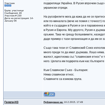
подкрепящи Украйна. В Русия впрочем също 
Участник
украински отряди.
Група: участници
Съобщения: 46
Участник # 230
На русофилите мога да кажа да не се притес
Дата на регистрация: 14-
January 06
или по-миналата (вече не помня с точност) 
който е създаден в Русия и си е паравоенна 
в Русия и Европа. М/у другото, Русия е държ
оръжие. Така че срещу болшевиките, назидат
даде пример с тази организация и да им се з
Също така тези от Славянский Союз използва
много преди те да имат държава. Лошо няма.
жалост, идиотизма със "славянския етнос" е 
него. Цялата им подкрепа към нас българите 
Към Славянски Съюз - България:
Няма славянски етнос.
Славяните са езикова група.
Георги-НЗ
Публикувано на:
10.2.2015, 17:49