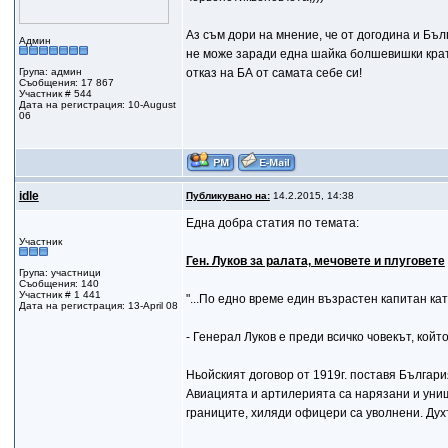
Аз съм дори на мнение, че от догодина и Бъл
Админ
не може заради една шайка болшевишки кратун
Група: админ
отказ на БА от самата себе си!
Съобщения: 17 867
Участник # 544
Дата на регистрация: 10-August
06
idle
Публикувано на:
14.2.2015, 14:38
Една добра статия по темата:
Участник
Ген. Луков за ралата, мечовете и плуговете
Група: участници
Съобщения: 140
Участник # 1 441
"...По едно време един възрастен капитан кат
Дата на регистрация: 13-April 08
- Генерал Луков е преди всичко човекът, койт
Ньойският договор от 1919г. поставя Българ
Авиацията и артилерията са нарязани и уни
границите, хиляди офицери са уволнени. Духъ