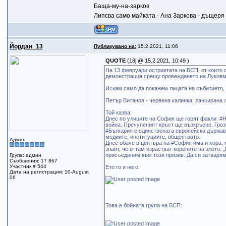
Баща-му-на-зарков
Липсва само майката - Ана Заркова - дъщеря 
Йордан_13
Публикувано на:
15.2.2021, 11:06
QUOTE
(18j @ 15.2.2021, 10:49 )
На 13 февруари остриетата на БСП, от които 
демонстрация срещу провеждането на Луковма
Искам само да покажем лицата на събитието, 
Петър Витанов - червена калинка, лансирана 
Той казва:
Днес по улиците на София ще горят факли. #Н
война. Пречупеният кръст ще възкръсне. Гроз
#България е единствената европейска държава
медиите, институциите, обществото.
Админ
Днес обаче в центъра на #София има и хора, 
знаят, че оттам израстват корените на злото. 
присъединим към този призив. Да си затварям
Група: админ
Съобщения: 17 867
Участник # 544
Ето го и него:
Дата на регистрация: 10-August
06
Това е бойната група на БСП: