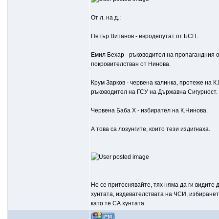
От л. на д.:
Петър Витанов - евродепутат от БСП.
Емил Бехар - ръководител на пропагандния о
покровителстван от Нинова.
Крум Зарков - червена калинка, протеже на 
ръководител на ГСУ на Държавна Сигурност.
Червена Баба Х - избирател на К.Нинова.
А това са лозунгите, които тези издигнаха.
Не се притеснявайте, тях няма да ги видите
хунтата, издевателствата на ЧСИ, избирането
като те СА хунтата.