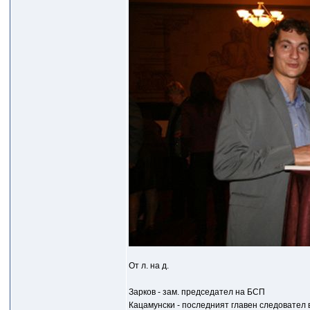
От л. на д.
Зарков - зам. председател на БСП
Кацамунски - последният главен следовател в