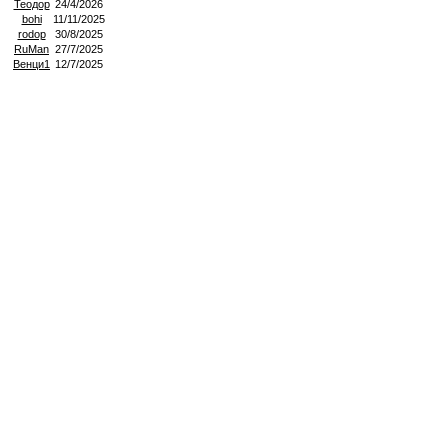
Теодор
24/4/2026
bohi
11/11/2025
rodop
30/8/2025
RuMan
27/7/2025
Венци1
12/7/2025