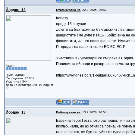
Йордан_13
Публикувано на:
22.2.2025, 20:42
Коцету
преди 15 секунди
Докато са бъхтахми за българският лев, звън
фашистите сме дупе и гащи! Бойко вика на 
фашистити, чи... са наши фашисти. Имаме за
IYI вредат на нашият велик ЕС-ЕС-ЕС-Р!
Участници в Луковмарш се събраха в София,
Полицията обгради и разпръсна на малки гр
Админ
Група: админ
https://www.dnes.bg/a/1-bulgaria/670467-uch...
Съобщения: 17 867
Участник # 544
Дата на регистрация: 10-August
06
Йордан_13
Публикувано на:
13.2.2026, 20:54
Евреина Георг Гестапото разправа, чи ний сме
пикльо, нали, но аз откак са повна, не повнъ 
марш е затва, че Луков е убит от една еврейк