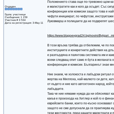
Положението става още по-тревожно щом кат
и магистратите как и кого да осъдят. Със с
Отдаден
конференции или комисии защото това е най
Група: участници
чефути инициират, по чефутски, инструктажи 
Съобщения: 1 159
Участник # 3 534
Луковмарш и полицаите да не подкрепят шес
Дата на регистрация: 3-May 11
https://www.blagoevgrad24.bg/novini/Bylgari...
В този връзка трябва да отбележим, че по 
институциите и конкретните действия на длъ
е разпърдяна и паянтова системата им и как
всеки следващ опит само я бута в желаната 
конференции и комисии. Българинът знае мно
Ние знаем, че холокоста е лабъдски ритуал 
жертва на Миллоха, най-малкото си дете, кат
от където и ние като автохтонен народ, кой
лабъдците.
Така че ние нямаме нужда да ни обясняват к
какъв е произхода на Хитлер и кой го е фина
еврейските банки, които по-късно основават с
защото не сме допуснали да се практикува ю
тези жестокости, пред нашите магистрати и 