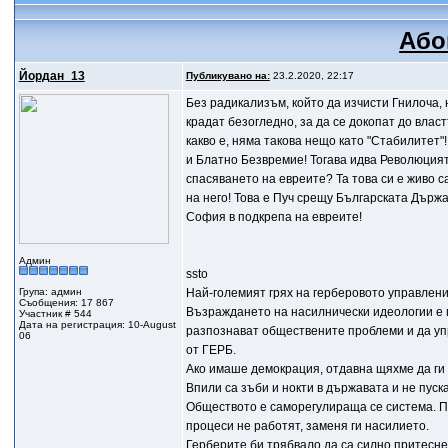
Або
Йордан_13
Публикувано на:
23.2.2020, 22:17
Без радикализъм, който да изчисти Гнилоча, н
крадат безогледно, за да се докопат до власт
какво е, няма такова нещо като "Стабилитет"!
и Блатно Безвремие! Тогава идва Революцията
спасяването на евреите? Та това си е живо с
на него! Това е Пуч срещу Българската Държа
София в подкрепа на евреите!
Админ
ssto
Група: админ
Най-големият грях на герберовото управление
Съобщения: 17 867
Възраждането на насилнически идеологии е 
Участник # 544
Дата на регистрация: 10-August
разпознават обществените проблеми и да уп
06
от ГЕРБ.
Ако имаше демокрация, отдавна щяхме да ги о
Впили са зъби и нокти в държавата и не пуск
Обществото е саморегулираща се система. П
процеси не работят, заменя ги насилието.
Герберите би трябвало да са силно притесне