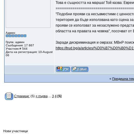
Това е същността на марша! Той казва: Евреи
=====================================
"Подобни прояви са несъвместими с ценност
територия да бъде използвана като сцена за
прояви се използват за незаслужено предста
областта на правата на човека", посочват о
Админ
Група: админ
Заради дискриминация и омраза: МВнР поиск
Съобщения: 17 867
https://trud.bg/a/articles/%D0%B7%D0%B0%
Участник # 544
Дата на регистрация: 10-August
06
«
Предишна те
Страници:
(5)
« първа
...
3
4
[5]
Нови участници