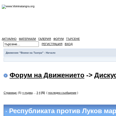
АКТУАЛНО
МАТЕРИАЛИ
ГАЛЕРИЯ
ФОРУМ
ТЪРСЕНЕ
РЕГИСТРАЦИЯ
ВХОД
Движение "Воини на Тангра" - Начало
Форум на Движението
->
Диску
Страници:
(5)
« първа
...
3
4
[5]
(
последно съобщение
)
Республиката против Луков ма