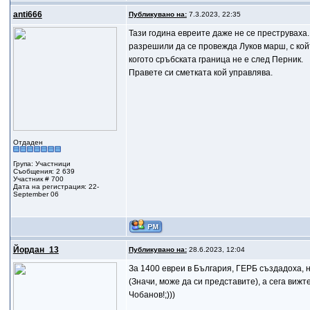
anti666
Публикувано на:
7.3.2023, 22:35
Тази година евреите даже не се преструваха.
разрешили да се провежда Луков марш, с кой
когото сръбската граница не е след Перник.
Правете си сметката кой управлява.
Отдаден
Група: Участници
Съобщения: 2 639
Участник # 700
Дата на регистрация: 22-
September 06
Йордан_13
Публикувано на:
28.6.2023, 12:04
За 1400 евреи в България, ГЕРБ създадоха, 
(Значи, може да си представите), а сега виж
Чобанов!;)))