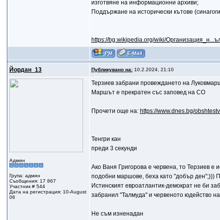
изготвяне на информационни архиви;
Поддържане на исторически кътове (синагоги
https://bg.wikipedia.org/wiki/Организация_н..
Йордан_13
Публикувано на:
10.2.2024, 21:10
Терзиев забрани провеждането на Луковмар
Маршът е прекратен със заповед на СО
Прочети още на:
https://www.dnes.bg/obshtestv
Тенгри кан
преди 3 секунди
Админ
Ако Ваня Григорова е червена, то Терзиев е 
Група: админ
подобни маршове, беха като "добър ден";))
Съобщения: 17 867
Истинският евроатлантик-демократ не би заб
Участник # 544
Дата на регистрация: 10-August
забранил "Талмуда" и червеното юдейство н
06
Не съм изненадан