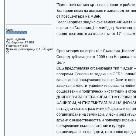
"Заместник-министърът на външните работи 
България няма да допусне и занапред петня
от пресцентъра на МВнР.
Георг Георгиев заедно със заместник-кмета 
евреите в България „Шалом“ доц. Александъ
Админ
предотвратеното за първи път от 17 г. наса
Група: админ
Съобщения: 17 867
Участник # 544
Дата на регистрация: 10-August
Организация на евреите в България „Шалом“
06
Според публикация от 2009 г. на Националния
Цели
ОЕБ представлява огранизация тип ”чадър” –
програми. Основните задачи на ОЕБ ”Шалом” 
запазване и насърчаване на еврейските ценно
защита на конституционните права на нейните
общестевни и политически институции в стра
ДЕЙНОСТИ ЗА ОСТРАНЯВАНЕ НА ВСЯКАКВ
ФАШИЗЪМ, АНТИСЕМИТИЗЪМ И НАЦИОНА
сътрудничество с различни общества и орган
организиране на семинари, учебни институци
връзки с обществеността и популяризиране 
насърчаване към възпитание и култура;
организиране на концерти, театрални предст