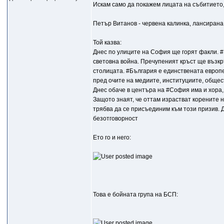
Искам само да покажем лицата на събитието, 
Петър Витанов - червена калинка, лансирана
Той казва:
Днес по улиците на София ще горят факли. #
световна война. Пречупеният кръст ще възкр
столицата. #България е единствената европей
пред очите на медиите, институциите, общес
Днес обаче в центъра на #София има и хора,
Защото знаят, че оттам израстват корените на
трябва да се присъединим към този призив. 
безотговорност
Ето го и него:
Това е бойната група на БСП: