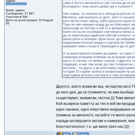
Админ
само я бута в желаната от нас посока да се 
Българинът знае много добре що е холокост!
Група: админ
Съобщения: 17 867
Ние знаем, че холокоста е лабъдски ритуал о
Участник # 544
Миллоха, най-малкото си дете, като го хвърля
Дата на регистрация: 10-August
като автохтонен народ, който допуска нашест
06
Така че ние нямаме нужда да ни обясняват ка
произхода на Хитлер и кой го е финансирал до
които по-късно основават световната банка и 
да се практикува юдейския обичай холокост н
магистрати и полиция. Щом искат да информир
националистически медии и портали би трябвал
направят нови статии в Уикипедия и да се доп
А за магистратите можем да кажем, че само 
елимнира всякакво влияние на всякакви орган
както, в случая, се явяват шалом, и другите 
традиции, и ние там може да сме толерантни,
ритуали... но друго е да използваш корупцио
си едни 15 години затвор и конфоскация на ця
подсъдими всички участвали в това антидър
Другото, което искам ви каа, чи партии като
до него ден, да си спомняхте, че има въобще
съществуват, казвам ви, честно;))) Това минал
Кой възкреси паметта за тях и кой им продад
едно скачане, едно изкуствено индуциране н
спомена за миналото, на който тя много разч
поради антируските актове и намерения, които
Константинопол, т.е. ще мине през нас;))))