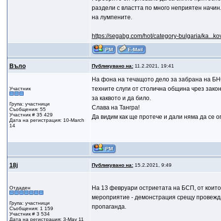
раздели с властта по много неприятен начин
на лумпените.
https://segabg.com/hot/category-bulgaria/ka..
Въло
Публикувано на:
11.2.2021, 19:41
На фона на течащото дело за забрана на БН
техните слуги от столична община чрез закон
Участник
за каквото и да било.
Група: участници
Слава на Тангра!
Съобщения: 55
Участник # 35 429
Да видим как ще протече и дали няма да се 
Дата на регистрация: 10-March
14
18j
Публикувано на:
15.2.2021, 9:49
На 13 февруари остриетата на БСП, от които
Отдаден
мероприятие - демонстрация срещу провежда
Група: участници
пропаганда.
Съобщения: 1 159
Участник # 3 534
Дата на регистрация: 3-May 11