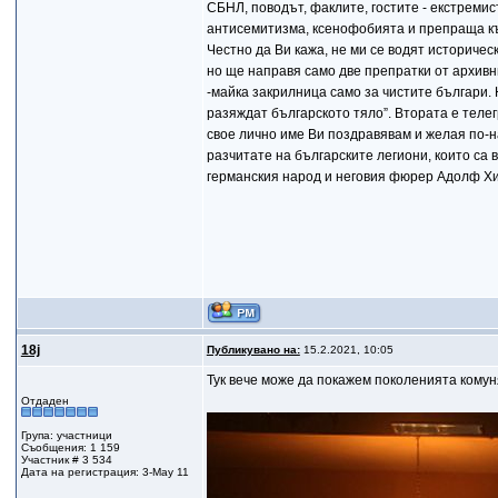
СБНЛ, поводът, факлите, гостите - екстреми
антисемитизма, ксенофобията и препраща к
Честно да Ви кажа, не ми се водят историчес
но ще направя само две препратки от архивн
-майка закрилница само за чистите българи. 
разяждат българското тяло”. Втората е теле
свое лично име Ви поздравявам и желая по-н
разчитате на българските легиони, които са
германския народ и неговия фюрер Адолф Хи
18j
Публикувано на:
15.2.2021, 10:05
Тук вече може да покажем поколенията комуня
Отдаден
Група: участници
Съобщения: 1 159
Участник # 3 534
Дата на регистрация: 3-May 11