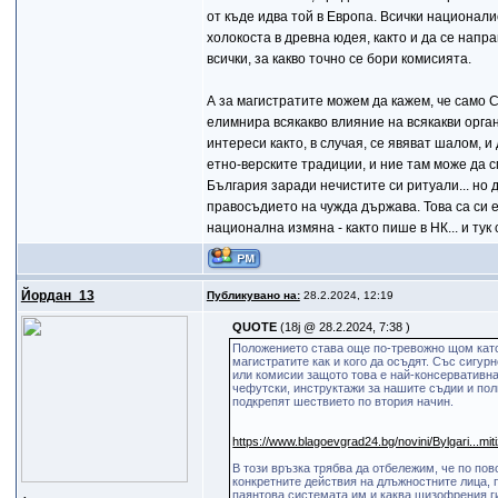
от къде идва той в Европа. Всички национали
холокоста в древна юдея, както и да се напр
всички, за какво точно се бори комисията.
А за магистратите можем да кажем, че само 
елимнира всякакво влияние на всякакви орга
интереси както, в случая, се явяват шалом, и
етно-верските традиции, и ние там може да 
България заради нечистите си ритуали... но
правосъдието на чужда държава. Това са си 
национална измяна - както пише в НК... и т
Йордан_13
Публикувано на:
28.2.2024, 12:19
QUOTE
(18j @ 28.2.2024, 7:38 )
Положението става още по-тревожно щом като
магистратите как и кого да осъдят. Със сигу
или комисии защото това е най-консервативна
чефутски, инструктажи за нашите съдии и пол
подкрепят шествието по втория начин.
https://www.blagoevgrad24.bg/novini/Bylgari...m
В този връзка трябва да отбележим, че по п
конкретните действия на длъжностните лица, 
паянтова системата им и каква шизофрения ги