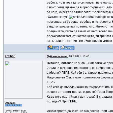
работа, но и това дето се получи, не е малк
с по-големи, щяхме да я преобърнем изцяло. 
за него, живеят си в миналото: "болшевизъм-
"Хитлер-капут"
Това
настояще, за бъдеще, въобще и не говорим. Н
защото провлачват по миналото. Някои от тях
преценката, какво да взема от него, което ми
пребиваваш там, от настоящето, ти трябват н
затънали в него, ние сме обречени да умрем.
anti666
Публикувано на:
18.2.2021, 13:43
Витанов, Митанов не знам. Знам само че пред
2 години вече последователно се забранява 
забрани? ГЕРБ. Кой уби български национали
Национален Съюз като политическа формация
ГЕРБ.
Кой иска да въведе Закон за "омразата" или 
нещо в интернет против евреите? Георг Геор
Къде им е партийната централа? В сградата 
полицаи? При ГЕРБ.
Отдаден
Група: Участници
Искам просто да кажа, че ако досега - при С