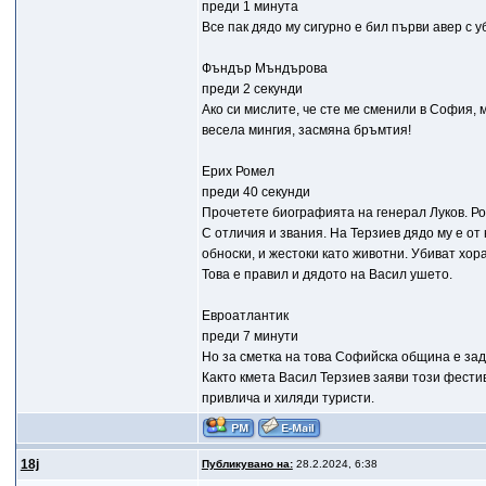
преди 1 минута
Все пак дядо му сигурно е бил първи авер с у
Фъндър Мъндърова
преди 2 секунди
Ако си мислите, че сте ме сменили в София, м
весела мингия, засмяна бръмтия!
Ерих Ромел
преди 40 секунди
Прочетете биографията на генерал Луков. Ро
С отличия и звания. На Терзиев дядо му е от
обноски, и жестоки като животни. Убиват хора
Това е правил и дядото на Васил ушето.
Евроатлантик
преди 7 минути
Но за сметка на това Софийска община е за
Както кмета Васил Терзиев заяви този фестив
привлича и хиляди туристи.
18j
Публикувано на:
28.2.2024, 6:38