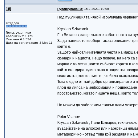
18j
Публикувано на:
15.2.2021, 10:00
Под публикацията някой изобличава червени
Отдаден
Krystian Szkwarek
Група: участници
Г-н Витанов, защо лъжете собствената си а
Съобщения: 1 159
Участник # 3 534
За да напишете изобщо такова описание трябв
Дата на регистрация: 3-May 11
който е.
Защото най-отличителната черта на марша е к
скинари и нацисти. Нещо повече, на него са 
марша с жилетки, които събират хората в кол
който скандира, вдига ръка в нацистки поздр
свастиката, която лъжете, че била възкръсва
Това е едно от най-добре организираните и 
плод на липса на информация и подвеждане н
пространство, когато пишете неща, които тол
Но можем да забележим с какъв плам мекере
Peter Vitanov
Krystian Szkwarek , Пани Шкварек, техничес
въздействие на алкохол или наркотици нямат
метафорично - отвъд това кой раздава и на к