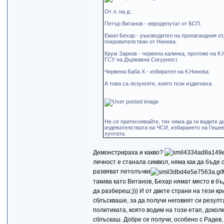
От л. на д.:
Петър Витанов - евродепутат от БСП.
Емил Бехар - ръководител на пропагандния от
покровителстван от Нинова.
Крум Зарков - червена калинка, протеже на К
ГСУ на Държавна Сигурност.
Червена Баба Х - избирател на К.Нинова.
А това са лозунгите, които тези издигнаха.
Не се притеснявайте, тях няма да ги видите 
издевателствата на ЧСИ, избирането на Гешев 
хунтата.
Демонстрираха и какво?
личност е станала символ, няма как да бъде
развяват петолъчки
такива като Витанов, Бехар нямат място в бъ
да разбереш;))) И от двете страни на тези 
сблъскваше, за да получи неговият си резул
политиката, която водим на този етап, доколк
сблъскаш. Добре се получи, особено с Радев,