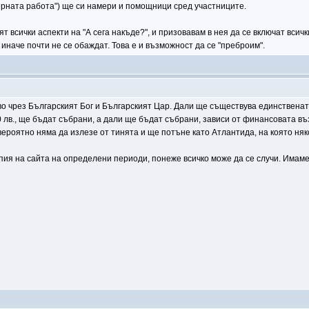
ерната работа") ще си намери и помощници сред участниците.
дят всички аспекти на "А сега накъде?", и призовавам в нея да се включат вси
 иначе почти не се обаждат. Това е и възможност да се "преброим".
во чрез Българският Бог и Българският Цар. Дали ще съществува единствена
00 лв., ще бъдат събрани, а дали ще бъдат събрани, зависи от финансовата в
ероятно няма да излезе от тинята и ще потъне като Атлантида, на която няк
опия на сайта на определени периоди, понеже всичко може да се случи. Имаме