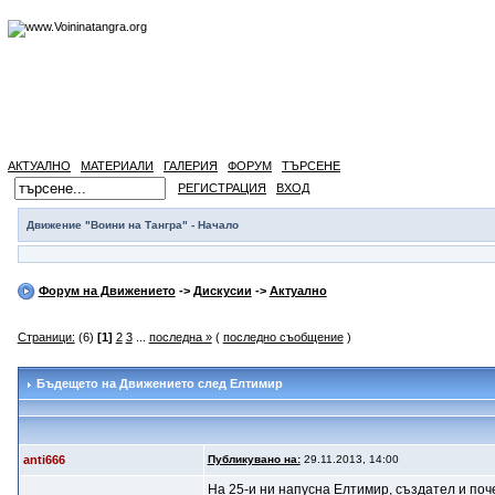
АКТУАЛНО
МАТЕРИАЛИ
ГАЛЕРИЯ
ФОРУМ
ТЪРСЕНЕ
РЕГИСТРАЦИЯ
ВХОД
Движение "Воини на Тангра" - Начало
Форум на Движението
->
Дискусии
->
Актуално
Страници:
(6)
[1]
2
3
...
последна »
(
последно съобщение
)
Бъдещето на Движението след Елтимир
anti666
Публикувано на:
29.11.2013, 14:00
На 25-и ни напусна Елтимир, създател и поче