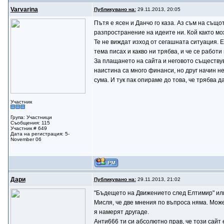
Varvarina
Публикувано на:
29.11.2013, 20:05
Пътя е ясен и Данчо го каза. Аз съм на също
разпространение на идеите ни. Кой както мож
Те не виждат изход от сегашната ситуация. 
тема писах и какво ни трябва, и че се работи 
За плащането на сайта и неговото съществу
наистина са много финанси, но друг начин н
сума. И тук пак опираме до това, че трябва 
Участник
Група: Участници
Съобщения: 115
Участник # 649
Дата на регистрация: 5-
November 06
Дари
Публикувано на:
29.11.2013, 21:02
"Бъдещето на Движението след Елтимир" или 
Мисля, че две мнения по въпроса няма. Може
я намерят другаде.
Анти666 ти си абсолютно прав, че този сайт