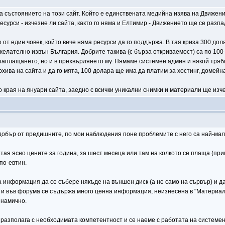
а състоянието на този сайт. Който е единствената медийна изява на Движени
сурси - изчезне ли сайта, както го няма и Елтимир - Движението ще се разпа
от един човек, който вече няма ресурси да го поддържа. В тая криза 300 дол
, желателно извън България. Добрите такива (с бърза откриваемост) са по 10
 заплащането, но и в прехвърлянето му. Нямаме системен админ и някой трябв
ива на сайта и да го мята, 100 долара ще има да платим за хостинг, домейна
до края на януари сайта, заедно с всички уникални снимки и материали ще изче
о-добър от предишните, по мои наблюдения поне проблемите с него са най-ма
 тая ясно цените за година, за шест месеца или там на колкото се плаща (пр
по-евтин.
 информация да се събере някъде на външен диск (а не само на сървър) и да
 и във форума се съдържа много ценна информация, неизнесена в "Материали"
инамично.
разполага с необходимата компетентност и се наеме с работата на системен а