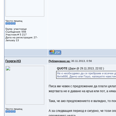
Често пишещ
Група: участници
Съобщения: 556
Участник # 5 217
Дата на регистрация: 27-
January 13
Георги-НЗ
Публикувано на:
30.11.2013, 0:56
QUOTE
(Дари @ 29.11.2013, 22:02 )
Не е необходимо да се преброим и всички да 
Анти666, Данчо или Гошо, напишете наистина
Писа ми човек с предложение да плати цялата
жертвата не е даване на кръв или пот, а няка
Така, че ако предложението е валидно, то по
Често пишещ
А за следващия период е сигурно, че този ск
оправдават целта.