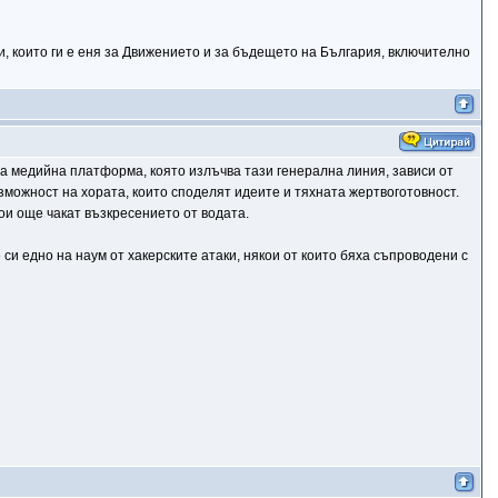
чки, които ги е еня за Движението и за бъдещето на България, включително
та медийна платформа, която излъчва тази генерална линия, зависи от
ъзможност на хората, които споделят идеите и тяхната жертвоготовност.
ои още чакат възкресението от водата.
 си едно на наум от хакерските атаки, някои от които бяха съпроводени с