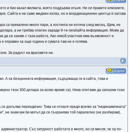
ето и бих казал жилката, която поддържа огъня. Не си правете илюзиите,
дне. Сайта е не само медиен излаз, но и координационен център и затова
ара са прекалено много пари, а хостинга ни изтича след месец. Щем, не
0 долара, а ни трябва платен заради 9-те гигабайта информация. Може да
а да се заеме с тази работа. Ако някой участник има възможност и
 е оправен за още година и сумата там не е голяма.
зне. За радост на враговете ни.
лко. А за безценната информация, съдържаща се в сайта, това е
имерно тези 300 долара за колко време са). Нека опитаме да запазим този
 се допълва периодично. Това се отнася преди всичко за "нединамичната"
, не знам как би могъл да се съхранява той паралелно (не разбирам),
дминистратор. Със сигурност работата е много, но си мисля, че за по-