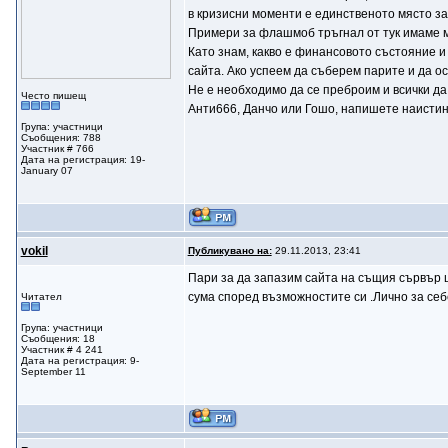
в кризисни моменти е единственото място за
Примери за флашмоб тръгнал от тук имаме мн
Като знам, какво е финансовото състояние и
сайта. Ако успеем да съберем парите и да ос
Не е необходимо да се преброим и всички да и
Често пишещ
Анти666, Данчо или Гошо, напишете наистина
Група: участници
Съобщения: 788
Участник # 766
Дата на регистрация: 19-
January 07
vokil
Публикувано на:
29.11.2013, 23:41
Пари за да запазим сайта на същия сървър ще
сума според възможностите си .Лично за себ
Читател
Група: участници
Съобщения: 18
Участник # 4 241
Дата на регистрация: 9-
September 11