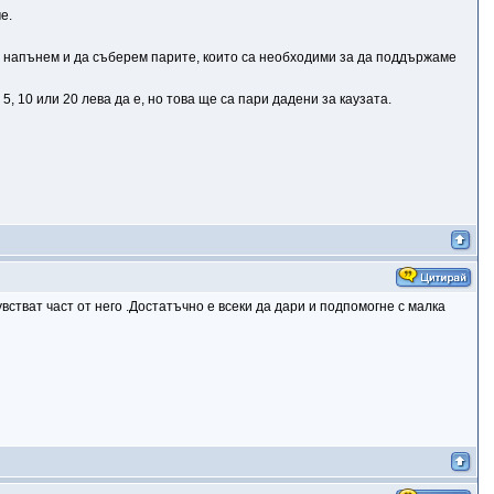
е.
 се напънем и да съберем парите, които са необходими за да поддържаме
5, 10 или 20 лева да е, но това ще са пари дадени за каузата.
стват част от него .Достатъчно е всеки да дари и подпомогне с малка