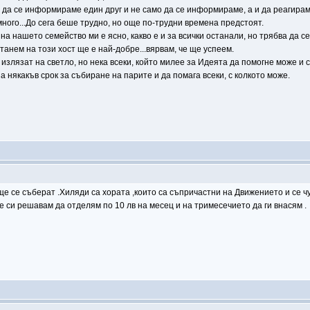
 да се информираме един друг и не само да се информираме, а и да реагирам
ого...До сега беше трудно, но още по-трудни времена предстоят.
 на нашето семейство ми е ясно, какво е и за всички останали, но трябва да
танем на този хост ще е най-добре...вярвам, че ще успеем.
злязат на светло, но нека всеки, който милее за Идеята да помогне може и с 
 някакъв срок за събиране на парите и да помага всеки, с колкото може.
 се съберат .Хиляди са хората ,които са съпричастни на Движението и се чув
е си решавам да отделям по 10 лв на месец и на тримесечието да ги внасям .