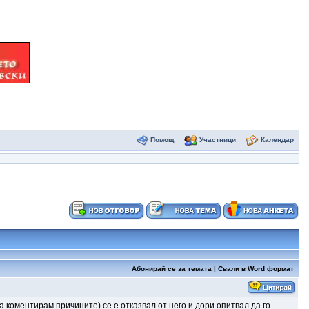
Помощ
Участници
Календар
Абонирай се за темата
|
Свали в Word формат
 коментирам причините) се е отказвал от него и дори опитвал да го