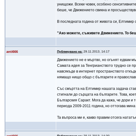
унищожи. Всеки човек, особено сенситивните
беше, че Движението свикна и просъществува 
В последната година от живота си, Елтимир 
"Ако можете, съживете Движението. То бе
anti666
Публикувано на:
29.11.2013, 14:17
Движението не е мъртво, но огънят едвам мъ
Самата идея за Тенгрианството трудно се п
навсякъде в интернет пространството откъде
нямащо нищо общо с българите и православ
Със смъртта на Елтимир нашата задача става
стигнали до сърцата на българите. Това, кое
Българския Саракт. Мога да кажа, че дори и
периода 2009-2011 година, но оттогава мина
Та въпроса ми е, какво правим отсега нататъ
Публикувано на:
29.11.2013, 14:30