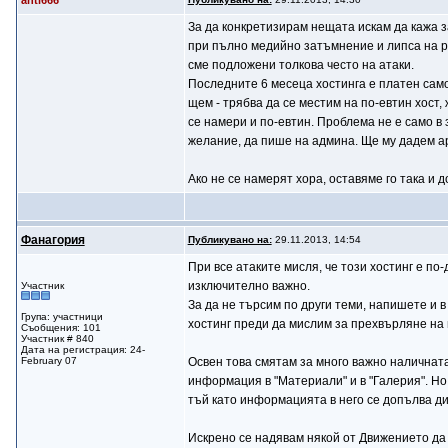
anti666
За да конкретизирам нещата искам да кажа з
при пълно медийно затъмнение и липса на ре
сме подложени толкова често на атаки.
Последните 6 месеца хостинга е платен само 
щем - трябва да се местим на по-евтин хост
се намери и по-евтин. Проблема не е само в
желание, да пише на админа. Ще му дадем арх
Ако не се намерят хора, оставяме го така и 
Фaнaгория
Публикувано на:
29.11.2013, 14:54
При все атаките мисля, че този хостинг е п
изключително важно.
Участник
За да не търсим по други теми, напишете и в
Група: участници
хостинг преди да мислим за прехвърляне на 
Съобщения: 101
Участник # 840
Дата на регистрация: 24-
February 07
Освен това смятам за много важно наличната
информация в "Материали" и в "Галерия". Но
тъй като информацията в него се допълва д
Искрено се надявам някой от Движението да 