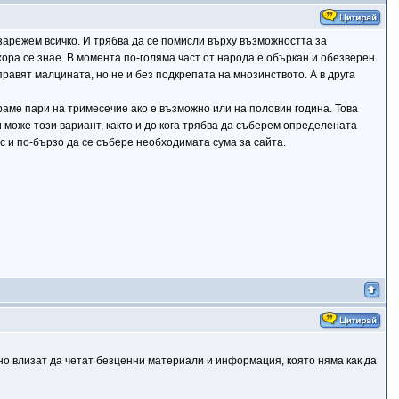
 зарежем всичко. И трябва да се помисли върху възможността за
хора се знае. В момента по-голяма част от народа е объркан и обезверен.
равят малцината, но не и без подкрепата на мнозинството. А в друга
аме пари на тримесечие ако е възможно или на половин година. Това
и може този вариант, както и до кога трябва да съберем определената
нс и по-бързо да се събере необходимата сума за сайта.
но влизат да четат безценни материали и информация, която няма как да