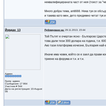
неквалифицираната част от нея (тоест за "ч
Много добра тема, anti666. Нека тук се обсъ
и такива като мен, дето предимно четат тук и
Йордан_13
Публикувано на:
29.11.2013, 15:44
Той Пътят е очертан ясно - Българско Царст
това дали тези 300 долара на година, т.е. 6
Ако тази платформа изчезне, България най-в
Иначе има човек, който се е заел да прави к
триене на форума и т.н. и т.н.
Админ
Група: админ
Съобщения: 17 864
Участник # 544
Дата на регистрация: 10-August
06