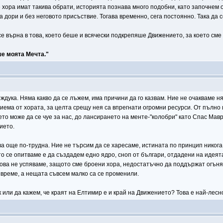
 хора имат такива обрати, историята познава много подобни, като започнем о
дори и без неговото присъствие. Тогава временно, сега постоянно. Така да с
се върна в това, което беше и всячески подкрепяше Движението, за което сме
ше моята Мечта."
ждука. Няма какво да се лъжем, има причини да го казвам. Ние не очакваме н
риема от хората, за целта срещу нея са впрегнати огромни ресурси. От пъл
то може да се чуе за нас, до лансирането на менте-"колобри" като Спас Мавр
ието.
 още по-трудна. Ние не търсим да се харесаме, истината по принцип никога
то се опитваме е да създадем едно ядро, сноп от българи, отдадени на идеят
 това не успяваме, защото сме броени хора, недостатъчно да поддържат огъня
 време, а нещата съвсем малко са се променили.
к или да кажем, че краят на Елтимир е и край на Движението? Това е най-лесн