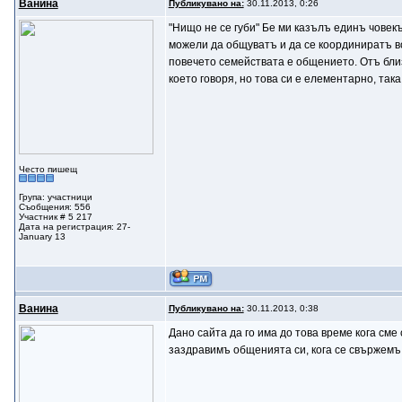
Ванина
Публикувано на:
30.11.2013, 0:26
"Нищо не се губи" Бе ми казълъ единъ човекъ
можели да общуватъ и да се координиратъ вс
повечето семействата е общението. Отъ бли
което говоря, но това си е елементарно, так
Често пишещ
Група: участници
Съобщения: 556
Участник # 5 217
Дата на регистрация: 27-
January 13
Ванина
Публикувано на:
30.11.2013, 0:38
Дано сайта да го има до това време кога см
заздравимъ общенията си, кога се свържемъ