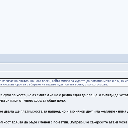
излязат на светло, но нека всеки, който милее за Идеята да помогне може и с 5, 10 ил
 някакъв срок за събиране на парите и да помага всеки, с колкото може.
 сума за хоста, но аз смятам че не е редно един да плаща, а хиляди да четат
кви си пари от много хора за общо дело.
не двама ще платим хоста за напред. но и ако някой друг има желание - няма 
ъп хост трябва да бъде сменен с по-евтин. Въпреки, че хакерските атаки може