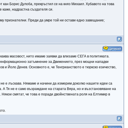
т кан Борис Дулоба, прекръстил се на княз Михаил. Хубавото на това
е каже, надрастна създателя си.
 му признателни. Преди да умре той ни остави едно завещание;
якаква масовост, нито имаме заявки да влизаме СЕГА в политиката.
но информационно затъмнение за Движението, през мощни нападки
ов и Йоло Денев. Основното е, че Тенгрианството е тюркско езичество,
 не е лъскава. Нямаме и начини да измерим доколко нашите идеи са
а. А Тя не е само възраждане на старата Вяра, но и възстановяване на
. Някои смятат, че това е поради двойнствената роля на Елтимир в
ото.