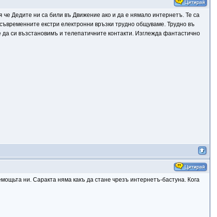
 че Дедите ни са били въ Движение ако и да е нямало интернетъ. Те са
и съвременните екстри електронни връзки трудно общуваме. Трудно въ
 да си възстановимъ и телепатичните контакти. Изглежда фантастично
емощьта ни. Саракта няма какъ да стане чрезъ интернетъ-бастуна. Кога