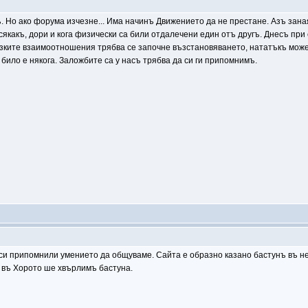
. Но ако форума изчезне... Има начинъ Движението да не престане. Азъ заная
якакъ, дори и кога физически са били отдалечени един отъ другъ. Днесъ пр
зките взаимоотношения трябва се започне възстановяването, нататъкъ може
а било е някога. Заложбите са у насъ трябва да си ги припомнимъ.
е си припомнили умението да общуваме. Сайта е образно казано бастунъ въ н
 въ Хорото ше хвърлимъ бастуна.