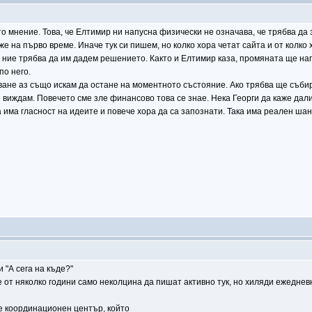
то мнение. Това, че Елтимир ни напусна физически не означава, че трябва да
е на първо време. Иначе тук си пишем, но колко хора четат сайта и от колко 
Е ние трябва да им дадем решението. Както и Елтимир каза, промяната ще нап
по него.
ване аз също искам да остане на моментното състояние. Ако трябва ще събир
е виждам. Повечето сме зле финансово това се знае. Нека Георги да каже дал
да има гласност на идеите и повече хора да са запознати. Така има реален ша
"А сега на къде?"
 от няколко години само неколцина да пишат активно тук, но хиляди ежеднев
 е координационен център, който