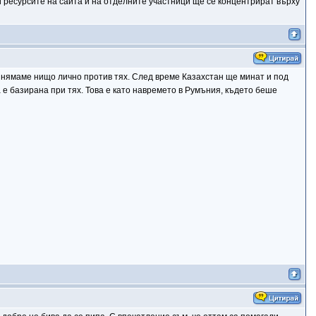
 и ресурсите на сайта и на отделните участници ще се концентрират върху
е нямаме нищо лично против тях. След време Казахстан ще минат и под
 е базирана при тях. Това е като навремето в Румъния, където беше