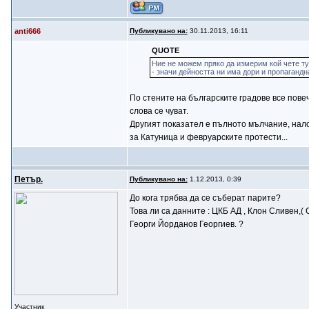
anti666
Публикувано на:
30.11.2013, 16:11
QUOTE
Ние не можем пряко да измерим кой чете ту
- значи дейността ни има дори и пропагандн
По стените на българските градове все повеч
слова се чуват.
Другият показател е пълното мълчание, нало
за Катуница и февруарските протести...
Петър.
Публикувано на:
1.12.2013, 0:39
До кога трябва да се съберат парите?
Това ли са данните : ЦКБ АД , Клон Сливен,
Георги Йорданов Георгиев. ?
Участник