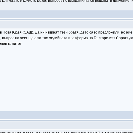
ме кой когато и колкото може) въпросът с плащанията се решава "в движение"
 в Нова Юдея (САЩ). Да ни извинят тези братя, дето са го предложили, но ни
и, въпрос на чест ще е за тях медийната платформа на Българският Саракт да
нен комитет.