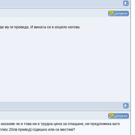
е му ги преведа. И вината си е изцяло негова.
м казахме че и това ни е трудна цена за плащане, ни предложиха като
 (плюс 20лв превод) годишно или се местим?