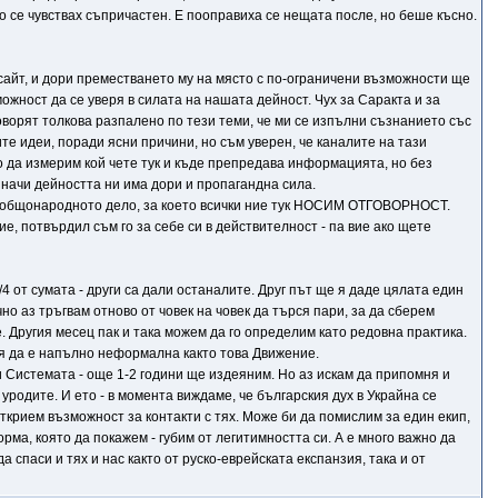
 се чувствах съпричастен. Е пооправиха се нещата после, но беше късно.
 сайт, и дори преместването му на място с по-ограничени възможности ще
ожност да се уверя в силата на нашата дейност. Чух за Саракта и за
 говорят толкова разпалено по тези теми, че ми се изпълни съзнанието със
те идеи, поради ясни причини, но съм уверен, че каналите на тази
о да измерим кой чете тук и къде препредава информацията, но без
 значи дейността ни има дори и пропагандна сила.
а е общонародното дело, за което всички ние тук НОСИМ ОТГОВОРНОСТ.
е, потвърдил съм го за себе си в действителност - па вие ако щете
4 от сумата - други са дали останалите. Друг път ще я даде цялата един
но аз тръгвам отново от човек на човек да търся пари, за да сберем
се. Другия месец пак и така можем да го определим като редовна практика.
 тя да е напълно неформална както това Движение.
и Системата - още 1-2 години ще издеяним. Но аз искам да припомня и
уродите. И ето - в момента виждаме, че българския дух в Украйна се
открием възможност за контакти с тях. Може би да помислим за един екип,
, която да покажем - губим от легитимността си. А е много важно да
спаси и тях и нас както от руско-еврейската експанзия, така и от