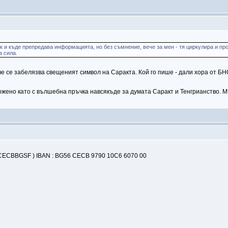
к и къде препредава информацията, но без съмнение, вече за мен - тя циркулира и про
а сила.
е се забелязва свещеният символ на Саракта. Кой го пише - дали хора от БНС
жено като с вълшебна пръчка навсякъде за думата Саракт и Тенгрианство. Мъ
( CECBBGSF ) IBAN : BG56 CECB 9790 10C6 6070 00