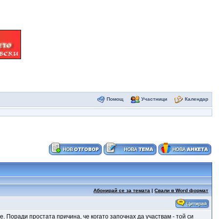
Помощ
Участници
Календар
Абонирай се за темата
|
Свали в Word формат
. Поради простата причина, че когато започнах да участвам - той си