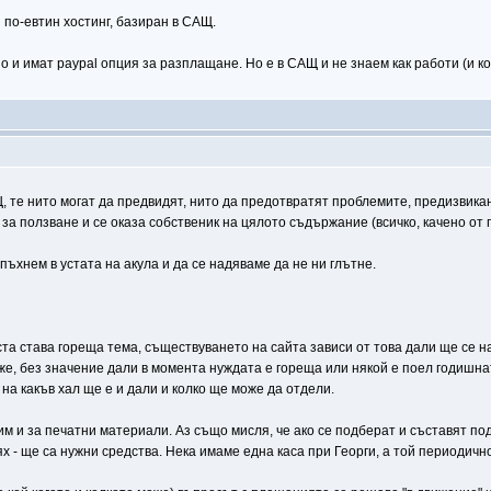
о-евтин хостинг, базиран в САЩ.
о и имат paypal опция за разплащане. Но е в САЩ и не знаем как работи (и ко
 те нито могат да предвидят, нито да предотвратят проблемите, предизвикани
а ползване и се оказа собственик на цялото съдържание (всичко, качено от п
пъхнем в устата на акула и да се надяваме да не ни глътне.
а става гореща тема, съществуването на сайта зависи от това дали ще се наб
же, без значение дали в момента нуждата е гореща или някой е поел годишнат
 на какъв хал ще е и дали и колко ще може да отдели.
и за печатни материали. Аз също мисля, че ако се подберат и съставят под
х - ще са нужни средства. Нека имаме една каса при Георги, а той периодичн