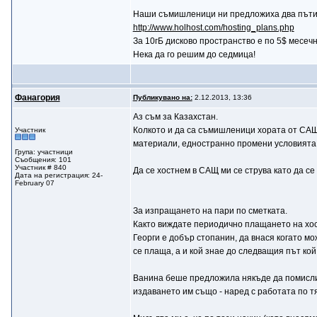
Наши съмишленици ни предложиха два пъти п
http://www.holhost.com/hosting_plans.php
За 10гБ дисково пространство е по 5$ месечн
Нека да го решим до седмица!
Фaнaгория
Публикувано на:
2.12.2013, 13:36
Аз съм за Казахстан.
Колкото и да са съмишленици хората от САЩ,
Участник
материали, едностранно промени условията з
Група: участници
Съобщения: 101
Участник # 840
Да се хостнем в САЩ ми се струва като да се 
Дата на регистрация: 24-
February 07
За изпращането на пари по сметката.
Както виждате периодично плащането на хост
Георги е добър стопанин, да внася когато мо
се плаща, а и кой знае до следващия път кой
Ванина беше предложила някъде да помислим 
издаването им също - наред с работата по тя