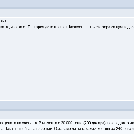
вана.
вата , човека от България дето плаща в Казахстан - триста зора са нужни дорд
 цената на хостинга. В момента е 30 000 тенге (200 долара), но след като и
а. Така че трябва да го решим. Оставаме ли на казахски хостинг за 240 лева