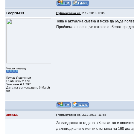
Георги-НЗ
Публикувано на:
2.12.2013, 0:35
Това е актуална сметка и може да бъде полз
Проблема е после, че като се съберат средст
Често пишещ
Група: Участници
Съобщения: 658
Участник # 1 797
Дата на регистрация: 6-March
09
anti666
Публикувано на:
2.12.2013, 11:58
За следващата година в Казахстан е понижена
дългогодишни клиенти отстъпкa на 160 долар