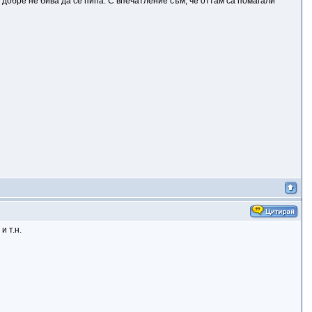
добре не бива да се пипа. С впечатление съм, че оттам са помагали
и т.н.