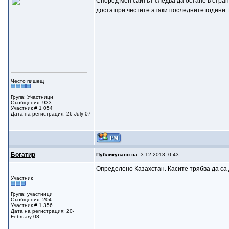
Според мен сайтът следва да остане в стран
доста при честите атаки последните години.
Често пишещ
Група: Участници
Съобщения: 933
Участник # 1 054
Дата на регистрация: 26-July 07
Богатир
Публикувано на:
3.12.2013, 0:43
Определено Казахстан. Касите трябва да са д
Участник
Група: участници
Съобщения: 204
Участник # 1 356
Дата на регистрация: 20-
February 08