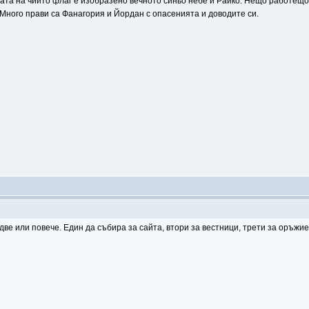
ата на чиито флаг е изобразено вечното синьо небе и Райко. Нещо работещо 
 Много прави са Фанагория и Йордан с опасенията и доводите си.
ве или повече. Един да събира за сайта, втори за вестници, трети за оръжие 