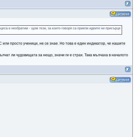
цеса е необратим - щом тези, за които говоря са приели идеите ни присърце
 или просто ученици, не се знае. Но това е един индикатор, че нашите
лчат ли чудовищата за нещо, значи ги е страх. Така мълчаха в началото