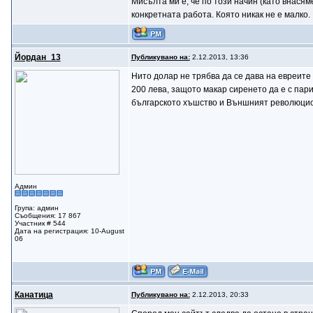
Мисълта ми е, че по този начин (като внася
конкретната работа. Която никак не е малко.
Йордан_13
Публикувано на:
2.12.2013, 13:36
Нито долар не трябва да се дава на евреите
200 лева, защото макар сиренето да е с пар
българското хъшство и Външният революцио
Админ
Група: админ
Съобщения: 17 867
Участник # 544
Дата на регистрация: 10-August
06
Канатица
Публикувано на:
2.12.2013, 20:33