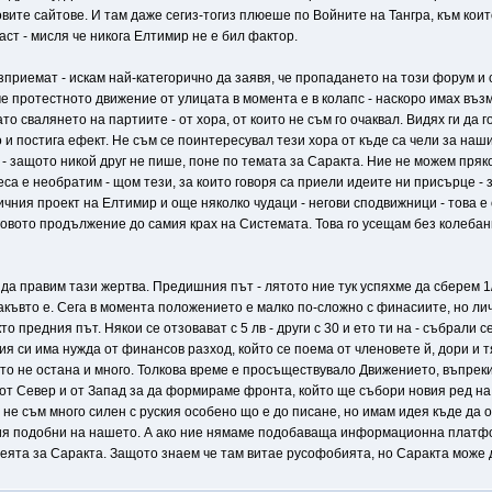
те сайтове. И там даже сегиз-тогиз плюеше по Войните на Тангра, към които
ст - мисля че никога Елтимир не е бил фактор.
ъзприемат - искам най-категорично да заявя, че пропадането на този форум и
е протестното движение от улицата в момента е в колапс - наскоро имах възм
ато свалянето на партиите - от хора, от които не съм го очаквал. Видях ги да
 и постига ефект. Не съм се поинтересувал тези хора от къде са чели за наши
 защото никой друг не пише, поне по темата за Саракта. Ние не можем пряк
еса е необратим - щом тези, за които говоря са приели идеите ни присърце -
личния проект на Елтимир и още няколко чудаци - негови сподвижници - тов
говото продължение до самия крах на Системата. Това го усещам без колебани
да правим тази жертва. Предишния път - лятото ние тук успяхме да сберем 1/
какъвто е. Сега в момента положението е малко по-сложно с финасиите, но лич
то предния път. Някои се отзовават с 5 лв - други с 30 и ето ти на - събрали 
ция си има нужда от финансов разход, който се поема от членовете й, дори и
 то не остана и много. Толкова време е просъществувало Движението, въпрек
и от Север и от Запад за да формираме фронта, който ще събори новия ред на 
 не съм много силен с руския особено що е до писане, но имам идея къде да 
ия подобни на нашето. А ако ние нямаме подобаваща информационна платформа
ята за Саракта. Защото знаем че там витае русофобията, но Саракта може да 