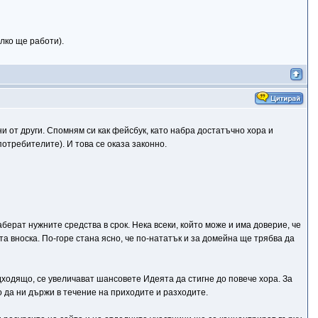
лко ще работи).
 от други. Спомням си как фейсбук, като набра достатъчно хора и
отребителите). И това се оказа законно.
ерат нужните средства в срок. Нека всеки, който може и има доверие, че
а вноска. По-горе стана ясно, че по-нататък и за домейна ще трябва да
ходящо, се увеличават шансовете Идеята да стигне до повече хора. За
о да ни държи в течение на приходите и разходите.