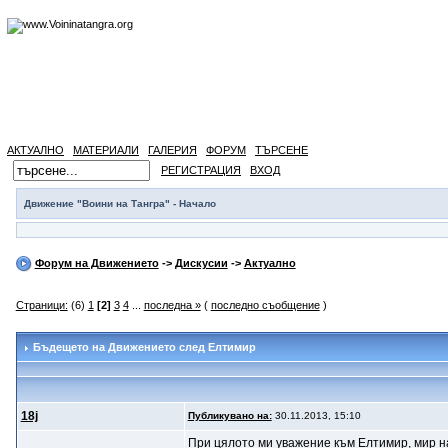
АКТУАЛНО
МАТЕРИАЛИ
ГАЛЕРИЯ
ФОРУМ
ТЪРСЕНЕ
РЕГИСТРАЦИЯ
ВХОД
Движение "Воини на Тангра" - Начало
Форум на Движението
->
Дискусии
->
Актуално
Страници:
(6)
1
[2]
3
4
...
последна »
(
последно съобщение
)
Бъдещето на Движението след Елтимир
18j
Публикувано на:
30.11.2013, 15:10
При цялото ми уважение към Елтимир, мир на 