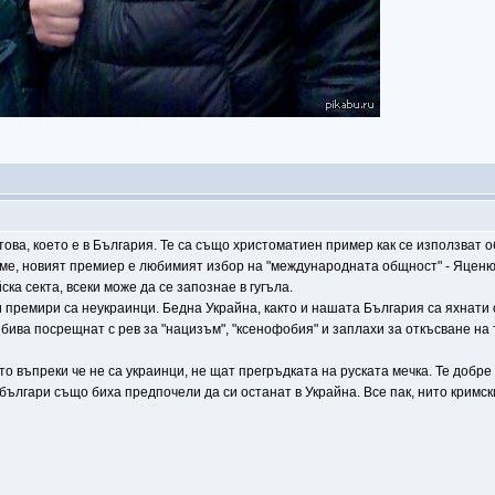
това, което е в България. Те са също христоматиен пример как се използват 
ахме, новият премиер е любимият избор на "международната общност" - Яценюк
ка секта, всеки може да се запознае в гугъла.
и премири са неукраинци. Бедна Украйна, както и нашата България са яхнати 
 бива посрещнат с рев за "нацизъм", "ксенофобия" и заплахи за откъсване на
ито въпреки че не са украинци, не щат прегръдката на руската мечка. Те доб
е българи също биха предпочели да си останат в Украйна. Все пак, нито крим