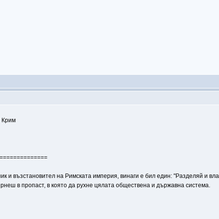
в Крим
==============
ик и възстановител на Римската империя, винаги е бил един: "Разделяй и вла
ърнеш в пропаст, в която да рухне цялата обществена и държавна система.