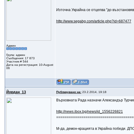
Източна Украйна се отцепва "до възстановяв
http://www.segabg.com/article.php?id=687477
Админ
Група: админ
Съобщения: 17 873
Участник # 544
Дата на регистрация: 10-August
06
Йордан_13
Публикувано на:
23.2.2014, 19:18
Върховната Рада назначи Александър Турчин
http://news.ibox.bg/news/id_1556226821
=====================================
М-да, демон-крацията в Украйна победи. ДПС