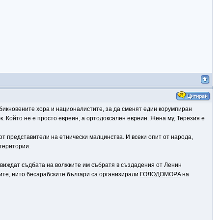
обикновените хора и националистите, за да сменят един корумпиран
. Който не е просто евреин, а ортодоксален евреин. Жена му, Терезия е
от представители на етнически малцинства. И всеки опит от народа,
 територии.
ре виждат съдбата на волжките им събратя в създадения от Ленин
ските, нито бесарабските българи са организирали
ГОЛОДОМОРA
на