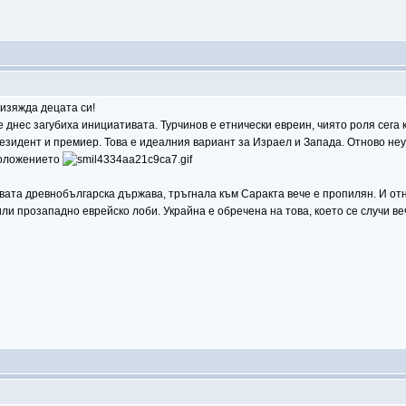
изяжда децата си!
 днес загубиха инициативата. Турчинов е етнически евреин, чиято роля сега 
зидент и премиер. Това е идеалния вариант за Израел и Запада. Отново неу
положението
та древнобългарска държава, тръгнала към Саракта вече е пропилян. И отнов
ли прозападно еврейско лоби. Украйна е обречена на това, което се случи веч