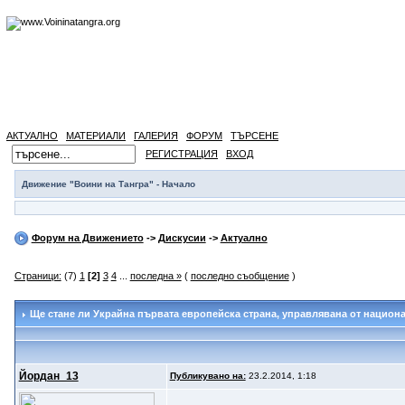
АКТУАЛНО
МАТЕРИАЛИ
ГАЛЕРИЯ
ФОРУМ
ТЪРСЕНЕ
РЕГИСТРАЦИЯ
ВХОД
Движение "Воини на Тангра" - Начало
Форум на Движението
->
Дискусии
->
Актуално
Страници:
(7)
1
[2]
3
4
...
последна »
(
последно съобщение
)
Ще стане ли Украйна първата европейска страна
, управлявана от национ
Йордан_13
Публикувано на:
23.2.2014, 1:18