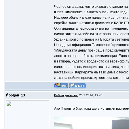
Чернооката дама, която виждате отдясно на 
Юлия Тимошенко. Същата онази, която години
Наскоро обаче излезе наяве нелицеприятнат
еврейка, чиято истинска фамилия е КАПИТ
Оригиналната черноока визия на Тимошенко с
симпатиите към себе си от страна на членов
Украйна, които по време на Втората световн
Неведнъж официално Тимошенко "признаваше",
"Майданската дева" позираше пред камерите и
лоното на европейската цивилизация. Една ху
в затвора, където с вроденото си еврейско лу
излезе наяве нелицеприятната истина, че е 
наставници! Кариерата на тази дама с мног
лъжа за нейния произход, което за сетен пъ
Йордан_13
Публикувано на:
23.2.2014, 19:48
Ако Пулев го бие, това ще е истински разгр