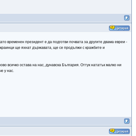
като временен президент е да подготви почвата за другите двама евреи -
краинци ще яхнат държавата, ще се продължи с кражбите и
о всичко остава на нас, дунавска България. Оттук нататък малко ни
е у нас.