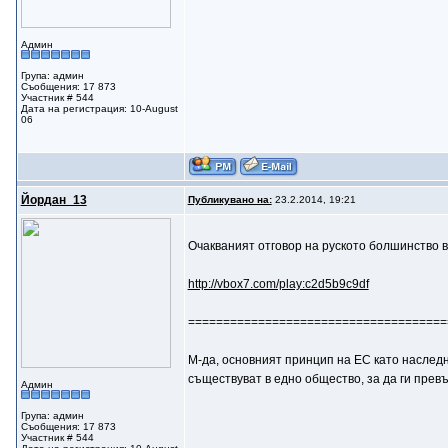
Админ
Група: админ
Съобщения: 17 873
Участник # 544
Дата на регистрация: 10-August
06
Йордан_13
Публикувано на:
23.2.2014, 19:21
Очакваният отговор на руското болшинство 
http://vbox7.com/play:c2d5b9c9df
=====================================
М-да, основният принцип на ЕС като наследн
съществуват в едно общество, за да ги прев
Админ
Група: админ
Съобщения: 17 873
Участник # 544