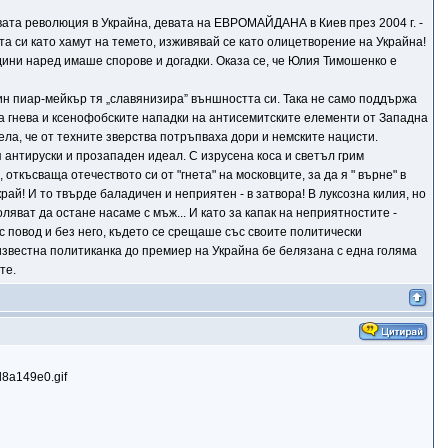
вата революция в Украйна, девата на ЕВРОМАЙДАНА в Киев през 2004 г. -
 си като хамут на темето, изживявай се като олицетворение на Украйна!
ини наред имаше спорове и догадки. Оказа се, че Юлия Тимошенко е
ин пиар-мейкър тя „славянизира” външността си. Така не само поддържа
гва гнева и ксенофобските нападки на антисемитските елементи от Западна
ела, че от техните зверства потръпваха дори и немските нацисти.
 антируски и прозападен идеал. С изрусена коса и светъл грим
късваща отечеството си от "гнета" на московците, за да я " върне" в
ай! И то твърде баладичен и неприятен - в затвора! В луксозна килия, но
оляват да остане насаме с мъж... И като за капак на неприятностите -
с повод и без него, където се срещаше със своите политически
известна политиканка до премиер на Украйна бе белязана с една голяма
те.