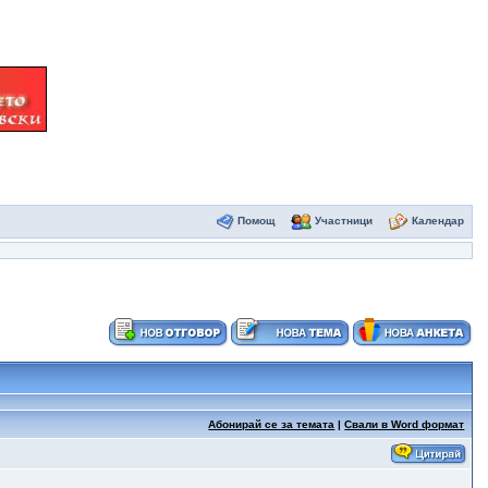
Помощ
Участници
Календар
Абонирай се за темата
|
Свали в Word формат