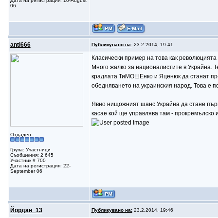
Дата на регистрация: 10-August
06
anti666
Публикувано на:
23.2.2014, 19:41
Класически пример на това как революцията 
Много жалко за националистите в Украйна. Те
крадлата ТиМОШЕнко и Яценюк да станат пре
обедняването на украинския народ. Това е 
Явно нищожният шанс Украйна да стане първа
касае кой ще управлява там - прокремълско и
Отдаден
Група: Участници
Съобщения: 2 645
Участник # 700
Дата на регистрация: 22-
September 06
Йордан_13
Публикувано на:
23.2.2014, 19:46