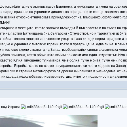
фотографията, не е активистка от Евророма, а някогашната икона на оранже
 наред сричаше на украински диалект на официалните срещи, заплела косата
а истина относно етническата принадлежност на Тимошенко, около която год
ЕЛМАН!
вършва в месеците, когато започва възходът й във властта и по съвет на ед
ете на партия Баткивщина ( на български - Отечество), но и тарикатски избя
а война толкова жестоко и нечовешки умъртвяваха хиляди евреи в градове и с
 че е украинка с литовски корени, което я превръщаше, едва ли не, в самия
 теглеше смело страната на Запад, изобразявайки силната славянска жена, от
бава приказка, която обаче като всички приказки има един недостатък! Има кр
кавство Юлия Тимошенко ту имитира, че е болна, ту че е бита, ту че не й позв
еврейка. Еврейка, която по време на управлението си често ходеше на Запад 
о фамилии и странна метаморфоза от дребна чиновничка в бизнесдама, от не
т ни кара да недолюбваме лицемерието, двуличието и подмолността на евреи
ом над Израел