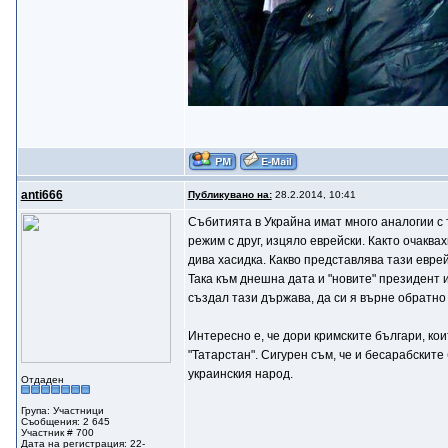
anti666
Публикувано на:
28.2.2014, 10:41
Събитията в Украйна имат много аналогии с 
режим с друг, изцяло еврейски. Както очакв
дива хасидка. Какво представлява тази еврейс
Така към днешна дата и "новите" президент 
създал тази държава, да си я върне обратно
Интересно е, че дори кримските българи, ко
"Татарстан". Сигурен съм, че и бесарабскит
украинския народ.
Отдаден
Група: Участници
Съобщения: 2 645
Участник # 700
Дата на регистрация: 22-