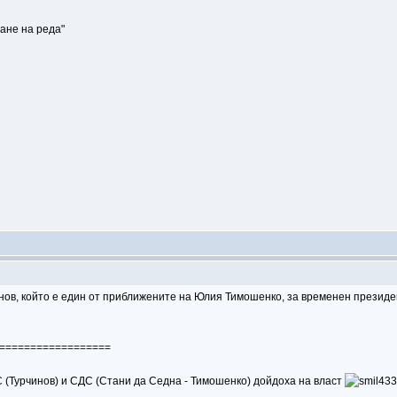
ане на реда"
ов, който е един от приближените на Юлия Тимошенко, за временен президе
==================
 (Турчинов) и СДС (Стани да Седна - Тимошенко) дойдоха на власт