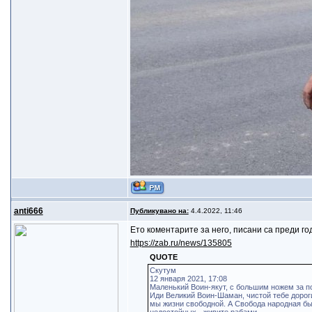
anti666
Публикувано на:
4.4.2022, 11:46
Ето коментарите за него, писани са преди го
https://zab.ru/news/135805
QUOTE
Скутум
12 января 2021, 17:08
Маленький Воин-якут, с большим ножем за по
Иди Великий Воин-Шаман, чистой тебе дороги,
мы жизни свободной. А Свобода народная бы