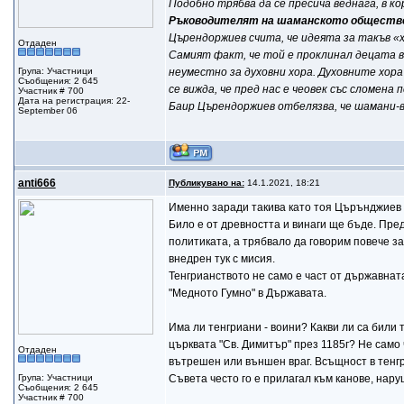
Подобно трябва да се пресича веднага, в кор
Ръководителят на шаманското общество 
Църендоржиев счита, че идеята за такъв «хай
Отдаден
Самият факт, че той е проклинал децата в 
Група: Участници
неуместно за духовни хора. Духовните хора
Съобщения: 2 645
се вижда, че пред нас е чеовек със сломена
Участник # 700
Дата на регистрация: 22-
Баир Църендоржиев отбелязва, че шамани-во
September 06
anti666
Публикувано на:
14.1.2021, 18:21
Именно заради такива като тоя Църънджиев к
Било е от древността и винаги ще бъде. Пре
политиката, а трябвало да говорим повече за
внедрен тук с мисия.
Тенгрианството не само е част от държавнат
"Медното Гумно" в Държавата.
Има ли тенгриани - воини? Какви ли са били 
църквата "Св. Димитър" през 1185г? Не само 
Отдаден
вътрешен или външен враг. Всъщност в тенгр
Група: Участници
Съвета често го е прилагал към канове, нар
Съобщения: 2 645
Участник # 700