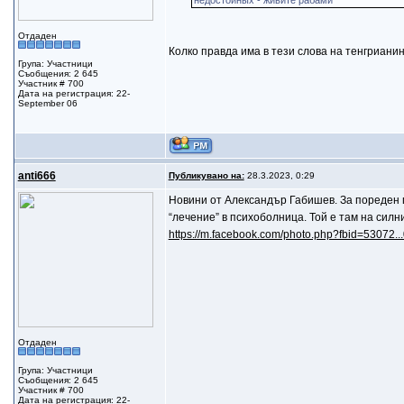
недостойных - живите рабами
Отдаден
Колко правда има в тези слова на тенгрианин.
Група: Участници
Съобщения: 2 645
Участник # 700
Дата на регистрация: 22-
September 06
anti666
Публикувано на:
28.3.2023, 0:29
Новини от Александър Габишев. За пореден 
“лечение” в психоболница. Той е там на сил
https://m.facebook.com/photo.php?fbid=53072
Отдаден
Група: Участници
Съобщения: 2 645
Участник # 700
Дата на регистрация: 22-