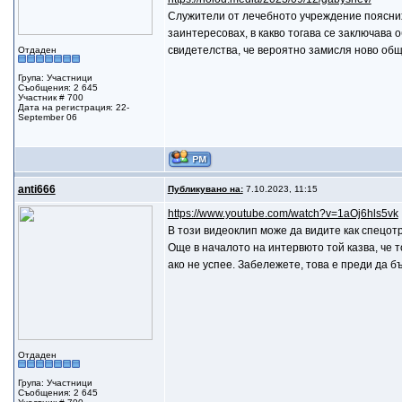
Служители от лечебното учреждение поясних
заинтересовах, в какво тогава се заключава 
свидетелства, че вероятно замисля ново общ
Отдаден
Група: Участници
Съобщения: 2 645
Участник # 700
Дата на регистрация: 22-
September 06
anti666
Публикувано на:
7.10.2023, 11:15
https://www.youtube.com/watch?v=1aOj6hls5vk
В този видеоклип може да видите как спецот
Още в началото на интервюто той казва, че т
ако не успее. Забележете, това е преди да б
Отдаден
Група: Участници
Съобщения: 2 645