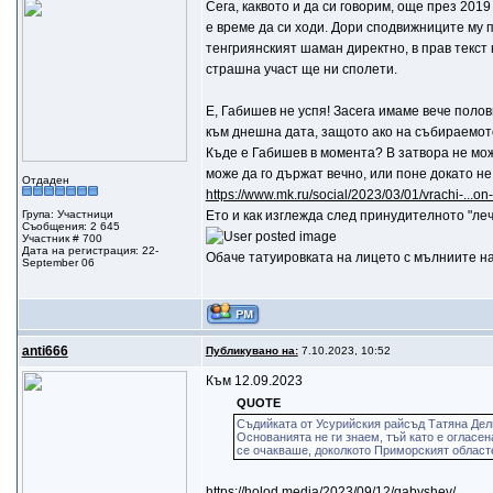
Сега, каквото и да си говорим, още през 2019
е време да си ходи. Дори сподвижниците му п
тенгриянският шаман директно, в прав текст 
страшна участ ще ни сполети.
Е, Габишев не успя! Засега имаме вече поло
към днешна дата, защото ако на събираемото
Къде е Габишев в момента? В затвора не мож
може да го държат вечно, или поне докато не
Отдаден
https://www.mk.ru/social/2023/03/01/vrachi-...o
Група: Участници
Ето и как изглежда след принудителното "ле
Съобщения: 2 645
Участник # 700
Дата на регистрация: 22-
Обаче татуировката на лицето с мълниите на
September 06
anti666
Публикувано на:
7.10.2023, 10:52
Към 12.09.2023
QUOTE
Съдийката от Усурийския райсъд Татяна Дели
Основанията не ги знаем, тъй като е огласе
се очакваше, доколкото Приморският област
https://holod.media/2023/09/12/gabyshev/