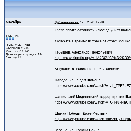
Махайра
Публикувано на:
12.5.2020, 17:49
Кремълските сатанисти искат да убият шама
Участник
Хазарите в Кремъл ги тресе от страх. Мощно 
Група: участници
Съобщения: 310
Участник # 5 141
Габышев, Александр Прокопьевич
Дата на регистрация: 19-
January 13
https://ru.wikipedia.org/wiki/%D0%93%D0
Актуалното положение в тези клипове:
Нападение на дом Шамана.
https://www.youtube.com/watch?v=zL_ZPE2aE
Фашистский Медицинский террор против Ша
https://www.youtube.com/watch?v=GHe8N4hUH
Шаман Победит Даже Мертвый
https://www.youtube.com/watch?v=e2nUyYfNyl
Завещание Шамана Война