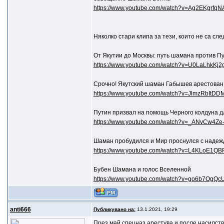
https://www.youtube.com/watch?v=Ag2EKgrfqN
Няколко стари клипа за тези, които не са сл
От Якутии до Москвы: путь шамана против П
https://www.youtube.com/watch?v=U0LaLhkKj2
Срочно! Якутский шаман Габышев арестован.
https://www.youtube.com/watch?v=JlmzRbItDD
Путин призвал на помощь Черного колдуна д
https://www.youtube.com/watch?v=_ANvCw4Ze
Шаман пробудился и Мир проснулся с надеждо
https://www.youtube.com/watch?v=L4KLoE1Q
Бубен Шамана и голос Вселенной
https://www.youtube.com/watch?v=go6b7OgQc
anti666
Публикувано на:
13.1.2021, 19:29
През май спецназ арестува и после насилст