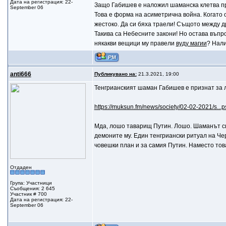
Дата на регистрация: 22-
Защо Габишев е наложил шаманска клетва про
September 06
Това е форма на асиметрична война. Когато 
жестоко. Да си бяха траели! Същото между др
Такива са Небесните закони! Но остава въпро
някакви вещици му правели
вуду магии
? Нали
anti666
Публикувано на:
21.3.2021, 19:00
Тенгрианският шаман Габишев е признат за л
https://muksun.fm/news/society/02-02-2021/s...
Мда, лошо таварищ Путин. Лошо. Шаманът си 
демоните му. Един тенгриански ритуал на Че
човешки план и за самия Путин. Наместо тов
Отдаден
Група: Участници
Съобщения: 2 645
Участник # 700
Дата на регистрация: 22-
September 06