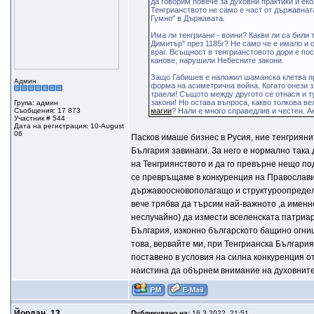
да говорим повече за духовни практики и еко
Тенгрианството не само е част от държавнат
Гумно" в Държавата.
Има ли тенгриани - воини? Какви ли са били 
Димитър" през 1185г? Не само че е имало и 
враг. Всъщност в тенгрианстовото дори е по
канове, нарушили Небесните закони.
Защо Габишев е наложил шаманска клетва про
Админ
форма на асиметрична война. Когато онези з
траели! Същото между другото се отнася и т
закони! Но остава въпроса, какво толкова в
Група: админ
Съобщения: 17 873
магии
? Нали е много справедлив и честен. Ак
Участник # 544
Дата на регистрация: 10-August
06
Пасков имаше бизнес в Русия, ние тенгрияните
България завинаги. За него е нормално така 
на Тенгриянството и да го превърне нещо по
се превръщаме в конкуренция на Православие
държавоосновополагащо и структуроопределящо
вече трябва да търсим най-важното ,а именн
неслучайно) да измести вселенската патриа
България, изконно българското бащино огнище
това, вервайте ми, при Тенгрианска Българи
поставено в условия на силна конкуренция от
наистина да обърнем внимание на духовните 
Йордан_13
Публикувано на:
16.3.2022, 21:51