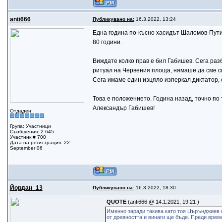
anti666
Публикувано на:
16.3.2022, 13:24
Една година по-късно хасидът Шаломов-Пути
80 години.
Виждате колко прав е бил Габишев. Сега разб
ритуал на Червения площа, нямаше да сме с
Сега имаме един изцяло изперкал диктатор, 
Това е положението. Година назад, точно по 
Александър Габишев!
Отдаден
Група: Участници
Съобщения: 2 645
Участник # 700
Дата на регистрация: 22-
September 06
Йордан_13
Публикувано на:
16.3.2022, 18:30
QUOTE
(anti666 @ 14.1.2021, 19:21 )
Именно заради такива като тоя Църънджиев к
от древността и винаги ще бъде. Преди врем