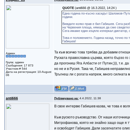
QUOTE
(anti666 @ 16.3.2022, 14:24 )
Една година по-късно хасидът Шаломов-Пути
години.
Виждате колко прав е бил Габишев. Сега разб
на Червения площа, нямаше да сме свидетел
Сега имаме един изцяло изперкал диктатор, о
Това е положението. Година назад, точно по
Габишев!
Та към всичко това трябва да добавим отно
Админ
Руската православна църква, която бързо го 
Група: админ
да прогониш Яга Албасти от Путин;))), т.е.
Съобщения: 17 873
но не и в Русия. Така че, Габишев неправилн
Участник # 544
Дата на регистрация: 10-August
Тръгнеш ли с рогата напреж, много силната 
06
anti666
Публикувано на:
4.4.2022, 11:38
В свое интервю Габишев казва, че това е воля
Към руското ръководство. От наши източници 
Митрофанова, която не знайно защо още я т
и освободят Габишев. Дали засегнатите олига