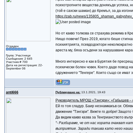
психотропните вещества донякъде успяха, но 
(той е сахски шаман) до Кремъл, за да изгони
https://zab.ru/news/135805_shaman_gabyshev
Но от какво толкова се страхува режима в Кр
Нищо повече! През 2019, когато беше стигнал
психиятрията, псевдодоктори неколкократно д
Отдаден
ареста му, бяха oсъдени за нарушаване кар
Група: Участници
Съобщения: 2 645
Много интересно е как в Бурятия бе пресрещна
Участник # 700
Дата на регистрация: 22-
психически болен човек. Което даде повод на
September 06
сдружението "Тенгере". Които също се имат з
anti666
Публикувано на:
13.1.2021, 19:43
Руководитель МРОШ «Тэнгэри»: «Габышев – 
Ей го тоя сладур. Баир незнамкакъв си. Об
движение "Тэнгэри". Вижте го добре! Защото 
Да видим какво казва за Тенгрианството въп
"- Разбираме, че от нас хората очакват ка
възприятие. Заради такива като него наш