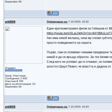
September 06
anti666
Публикувано на:
7.10.2023, 10:32
Един краткометражен филм за Габишев от ВВС
https://youtu.be/U0LaLhkKj2g?si=84YIBKoLre
Ако има някой желаещ, нека му сложи субтитр
просто поведението на хората.
Първо, там се появяват някакви придворни "ш
никой и да се връща обратно. За тях бяхме п
След като не успяват да го откажат, се появ
апостол Шаул Певел, че властта е дадена от 
Отдаден
Група: Участници
Съобщения: 2 645
Участник # 700
Дата на регистрация: 22-
September 06
anti666
Публикувано на:
7.10.2023, 10:43