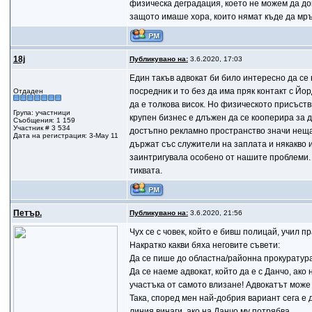
физическа деградация, което не можем да доп
защото имаше хора, които нямат къде да мръ
18j
Публикувано на:
3.6.2020, 17:03
Един такъв адвокат би било интересно да се
посредник и то без да има пряк контакт с Йо
Отдаден
да е толкова висок. Но физическото присъст
Група: участници
крупен бизнес е длъжен да се кооперира за
Съобщения: 1 159
Участник # 3 534
достъпно рекламно пространство значи нещат
Дата на регистрация: 3-May 11
държат със служители на заплата и някакво 
заинтригувала особено от нашите проблеми. 
тиквата.
Петър.
Публикувано на:
3.6.2020, 21:56
Чух се с човек, който е бивш полицай, учил пр
Накратко какви бяха неговите съвети:
Да се пише до областна/районна прокуратура
Да се наеме адвокат, който да е с Данчо, ако
участъка от самото влизане! Адвокатът може 
Така, според мен най-добрия вариант сега е 
линия винаги, ако на Данчо му потрябва.