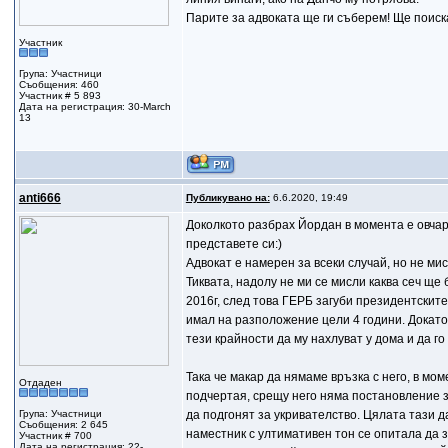
Парите за адвоката ще ги съберем! Ще поиск
Участник
Група: Участници
Съобщения: 460
Участник # 5 893
Дата на регистрация: 30-March
13
anti666
Публикувано на:
6.6.2020, 19:49
Доколкото разбрах Йордан в момента е овчар 
представете си:)
Адвокат е намерен за всеки случай, но не ми
Тиквата, надолу не ми се мисли каква сеч щ
2016г, след това ГЕРБ загуби президентските
имал на разположение цели 4 години. Докато 
тези крайности да му нахлуват у дома и да го
Така че макар да нямаме връзка с него, в м
Отдаден
подчертая, срещу него няма постановление з
Група: Участници
да подгонят за укривателство. Цялата тази д
Съобщения: 2 645
наместник с ултимативен тон се опитала да з
Участник # 700
Дата на регистрация: 22-