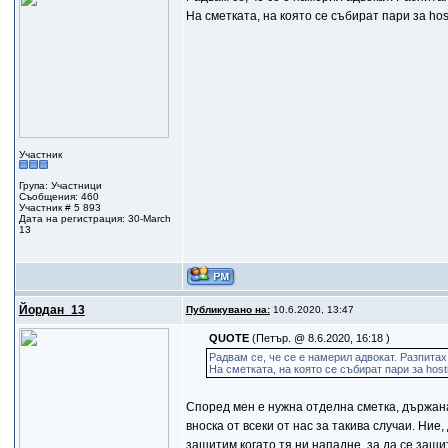
На сметката, на която се събират пари за ho
Участник
Група: Участници
Съобщения: 460
Участник # 5 893
Дата на регистрация: 30-March
13
Йордан_13
Публикувано на:
10.6.2020, 13:47
QUOTE
(Петър. @ 8.6.2020, 16:18 )
Радвам се, че се е намерил адвокат. Разпитах
На сметката, на която се събират пари за hos
Според мен е нужна отделна сметка, държана
вноска от всеки от нас за такива случаи. Ние
защитим,когато тя ни нападне, за да се защ