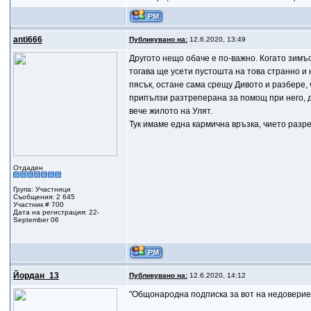
anti666
Публикувано на:
12.6.2020, 13:49
Другото нещо обаче е по-важно. Когато зимъс
тогава ще усети пустошта на това странно и
пясък, остане сама срещу Дивото и разбере, 
припълзи разтреперана за помощ при него, да
вече жилото на Улят.
Тук имаме една кармична връзка, чието разр
Отдаден
Група: Участници
Съобщения: 2 645
Участник # 700
Дата на регистрация: 22-
September 06
Йордан_13
Публикувано на:
12.6.2020, 14:12
"Общонародна подписка за вот на недоверие