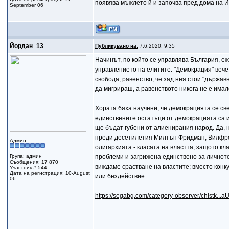
появява мъжлето й и започва пред дома на Й
September 06
Йордан_13
Публикувано на:
7.6.2020, 9:35
Начинът, по който се управлява България, е
управлението на елитите. "Демокрация" вече 
свобода, равенство, че зад нея стои "държав
да мигрираш, а равенството никога не е има
Хората бяха научени, че демокрацията се све
единствените остатъци от демокрацията са и
ще бъдат губени от алиенирания народ. Да, 
преди десетилетия Милтън Фридман, Вилфред
Админ
олигархията - класата на властта, защото к
Група: админ
проблеми и загрижена единствено за личното
Съобщения: 17 870
виждаме срастване на властите; вместо конк
Участник # 544
Дата на регистрация: 10-August
или бездействие.
06
https://segabg.com/category-observer/chistk.