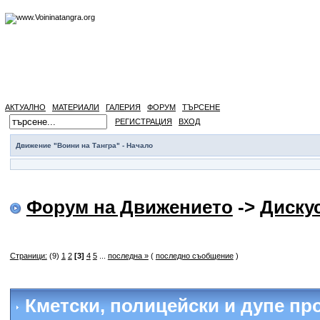
АКТУАЛНО
МАТЕРИАЛИ
ГАЛЕРИЯ
ФОРУМ
ТЪРСЕНЕ
РЕГИСТРАЦИЯ
ВХОД
Движение "Воини на Тангра" - Начало
Форум на Движението
->
Диску
Страници:
(9)
1
2
[3]
4
5
...
последна »
(
последно съобщение
)
Кметски, полицейски и дупе пр