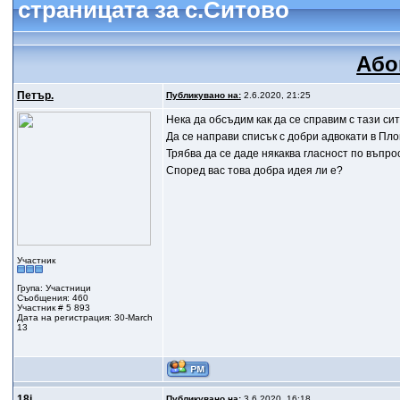
страницата за с.Ситово
Або
Петър.
Публикувано на:
2.6.2020, 21:25
Нека да обсъдим как да се справим с тази си
Да се направи списък с добри адвокати в Плов
Трябва да се даде някаква гласност по въпро
Според вас това добра идея ли е?
Участник
Група: Участници
Съобщения: 460
Участник # 5 893
Дата на регистрация: 30-March
13
18j
Публикувано на:
3.6.2020, 16:18