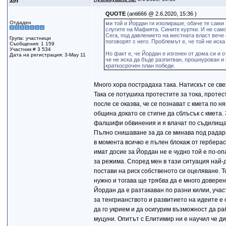
QUOTE
(anti666 @ 2.6.2020, 15:36 )
Отдаден
ми той и Йордан ги изолираше, обаче те сами
слугите на Мафията. Сините куртки. И не само
Сега, под давлението на местната власт вече 
Група: участници
поговорят с него. Проблемът е, че той не иска
Съобщения: 1 159
Участник # 3 534
Но факт е, че Йордан е изгонен от дома си и о
Дата на регистрация: 3-May 11
че не иска да бъде разпитван, прошнурован и 
краткосрочен план победи.
Много хора пострадаха така. Натискът се све
Така се потушиха протестите за тока, протес
после се оказва, че се познават с кмета по н
община докато се стигне да сблъсък с кмета
фалшифи обвинения и я влачат по съдилищата
Пълно снишаване за да се минава под радар
в момента всичко е пълен блокаж от герберас
имат досие за Йордан не е чудно той е по-о
за режима. Според мен в тази ситуация най-д
постави на риск собственото си оцеляване. Т
нужно и тогава ще трябва да е много доверен
Йордан да е разтакаван по разни килии, уча
за тенгрианството и развитието на идеите е 
да го укрием и да осигурим възможност да р
муцуни. Опитът с Елитимир ни е научил че д