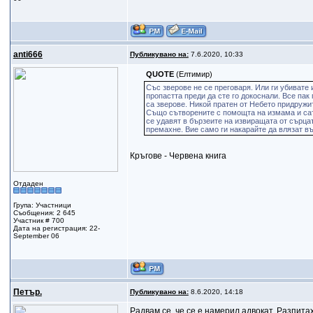
anti666
Публикувано на:
7.6.2020, 10:33
QUOTE
(Елтимир)
Със зверове не се преговаря. Или ги убивате 
пропастта преди да сте го докоснали. Все пак
са зверове. Никой пратен от Небето придружи
Също сътворените с помощта на измама и сата
се удавят в бързеите на извиращата от сърцата
премахне. Вие само ги накарайте да влязат въ
Кръгове - Червена книга
Отдаден
Група: Участници
Съобщения: 2 645
Участник # 700
Дата на регистрация: 22-
September 06
Петър.
Публикувано на:
8.6.2020, 14:18
Радвам се, че се е намерил адвокат. Разпитах