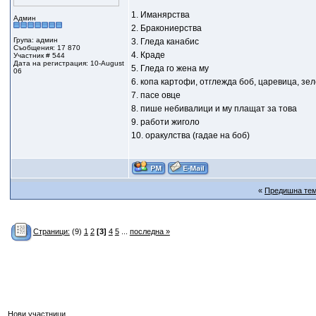
1. Иманярства
Админ
2. Бракониерства
Група: админ
3. Гледа канабис
Съобщения: 17 870
4. Краде
Участник # 544
Дата на регистрация: 10-August
5. Гледа го жена му
06
6. копа картофи, отглежда боб, царевица, зел
7. пасе овце
8. пише небивалици и му плащат за това
9. работи жиголо
10. оракулства (гадае на боб)
«
Предишна те
Страници:
(9)
1
2
[3]
4
5
...
последна »
Нови участници