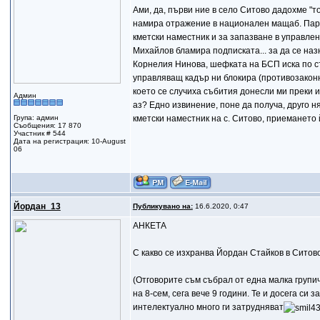
Ами, да, първи ние в село Ситово дадохме "то
намира отражение в национален мащаб. Пар
кметски наместник и за запазване в управл
Михайлов бламира подписката... за да се наз
Корнелия Нинова, шефката на БСП иска по съ
управляващ кадър ни блокира (противозаконн
което се случиха събития донесли ми преки и
Админ
аз? Едно извинение, поне да получа, друго 
Група: админ
кметски наместник на с. Ситово, приемането
Съобщения: 17 870
Участник # 544
Дата на регистрация: 10-August
06
Йордан_13
Публикувано на:
16.6.2020, 0:47
АНКЕТА
С какво се изхранва Йордан Стайков в Ситово
(Отговорите съм събрал от една малка групи
на 8-сем, сега вече 9 години. Те и досега си
интелектуално много ги затрудняват