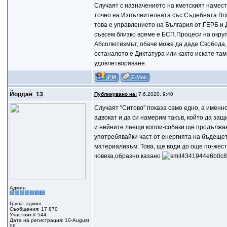
Случаят с назначението на кметският наместн
точно на Изпълнителната със Съдебната Влас
това е управлението на България от ГЕРБ и 
съвсем близко време е БСП.Процеси на окру
Абсолютизмът, обаче може да даде Свобода,
останалото е Диктатура или както искате там
удовлетворяване.
Йордан_13
Публикувано на:
7.6.2020, 9:40
Случаят "Ситово" показа само едно, а именно
адвокат и да си намерим такъв, който да за
и нейните лаещи копои-собаки ще продължав
употребявайки част от енергията на бъдеще
материализъм. Това, ще води до още по-жест
човека,образно казано
Админ
Група: админ
Съобщения: 17 870
Участник # 544
Дата на регистрация: 10-August
06