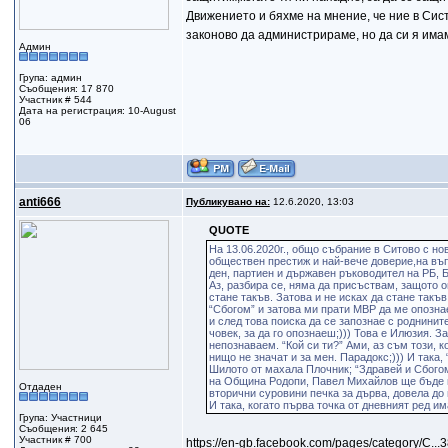
Движението и бяхме на мнение, че ние в Сис
законово да администрираме, но да си я има
Админ
Група: админ
Съобщения: 17 870
Участник # 544
Дата на регистрация: 10-August
06
anti666
Публикувано на:
12.6.2020, 13:03
QUOTE
На 13.06.2020г., общо събрание в Ситово с но
обществен престиж и най-вече доверие,на въп
ден, партиен и държавен ръководител на РБ, 
Аз, разбира се, няма да присъствам, защото 
стане такъв. Затова и не исках да стане такъв
“Сбогом” и затова ми прати МВР да ме опознае.
и след това поиска да се запознае с роднинит
човек, за да го опознаеш;))) Това е Илюзия. 
непознаваем. “Кой си ти?” Ами, аз съм този, к
нищо не значат и за мен. Парадокс;))) И така
Шилото от махала Плочник; “Здравей и Сбогом”
на Община Родопи, Павел Михайлов ще бъде п
Отдаден
вторични суровини печка за дърва, довела до
И така, когато първа точка от дневният ред и
Група: Участници
Съобщения: 2 645
Участник # 700
https://en-gb.facebook.com/pages/category/C..