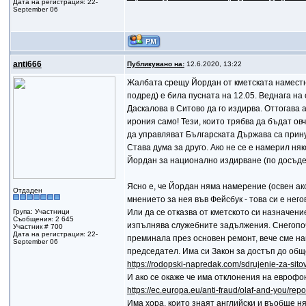
Дата на регистрация: 22-
September 06
anti666
Публикувано на:
12.6.2020, 13:22
Жалбата срещу Йордан от кметската наместн
подред) е била пусната на 12.05. Веднага н
Даскалова в Ситово да го издирва. Оттогава 
ирония само! Тези, които трябва да бъдат ов
да управляват Българската Държава са прину
Става дума за друго. Ако не се е намерил ня
Йордан за национално издирване (по досъдеб
Ясно е, че Йордан няма намерение (освен ако
Отдаден
мнението за нея във Фейсбук - това си е него
Група: Участници
Или да се отказва от кметското си назначени
Съобщения: 2 645
изпълнява служебните задължения. Снегопочи
Участник # 700
Дата на регистрация: 22-
преминала през основен ремонт, вече сме на
September 06
председател. Има си Закон за достъп до об
https://rodopski-napredak.com/sdrujenie-za-sito
И ако се окаже че има отклонения на еврофо
https://ec.europa.eu/anti-fraud/olaf-and-you/rep
Има хора, които знаят английски и въобще н