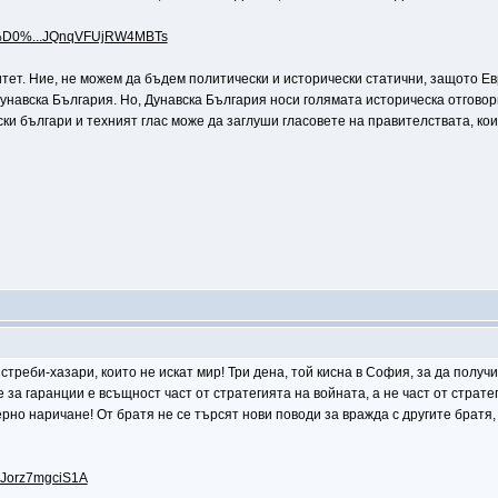
0%D0%...JQnqVFUjRW4MBTs
тет. Ние, не можем да бъдем политически и исторически статични, защото Ев
Дунавска България. Но, Дунавска България носи голямата историческа отговор
ки българи и техният глас може да заглуши гласовете на правителствата, кои
стреби-хазари, които не искат мир! Три дена, той кисна в София, за да полу
за гаранции е всъщност част от стратегията на войната, а не част от стратег
рно наричане! От братя не се търсят нови поводи за вражда с другите братя,
n59Jorz7mgciS1A