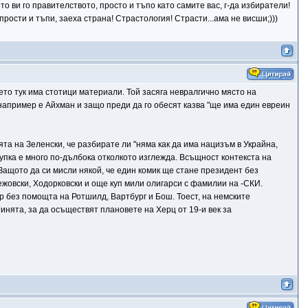
о ви го правителството, просто и тъпо като самите вас, г-да избиратели!
прости и тъпи, заеха страна! Страстология! Страсти...ама не висши;)))
ето тук има стотици материали. Той засяга невралгично място на
например е Айхман и защо преди да го обесят казва "ще има един евреин
та на Зеленски, че разбирате ли "няма как да има нацизъм в Украйна,
дупка е много по-дълбока отколкото изглежда. Всъщност контекста на
 Защото да си мисли някой, че един комик ще стане президент без
жовски, Ходорковски и още куп мили олигарси с фамилии на -СКИ.
р без помощта на Ротшилд, Вартбург и Бош. Тоест, на немските
инята, за да осъществят плановете на Херц от 19-и век за