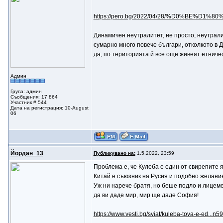
https://pero.bg/2022/04/28/%D0%BE%D1%8
Динамичен неутралитет, не просто, неутрали
сумарно много повече българи, отколкото в 
да, по територията й все още живеят етничес
Админ
Група: админ
Съобщения: 17 864
Участник # 544
Дата на регистрация: 10-August
06
Йордан_13
Публикувано на:
1.5.2022, 23:59
Проблема е, че Кулеба е един от свирепите я
Китай е съюзник на Русия и подобно желание 
Уж ни нарече братя, но беше подло и лицеме
да ви даде мир, мир ще даде София!
https://www.vesti.bg/sviat/kuleba-tova-e-ed...