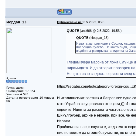
Йордан_13
Публикувано на:
3.5.2022, 0:28
QUOTE
(anti666 @ 2.5.2022, 19:53 )
QUOTE
(Йордан_13)
Идеята за примирие в София, на двата 
посрещна Кулеба... И както видя, нещ
съдбовна развръзка на идеята за Хаза
Гледам вчера масона от ложа Слънце и 
пирамидата. И да отварят прозорец на
Нещата явно са доста сериозни след кат
Админ
https://segabg.com/hot/category-foreign-cou...x
Група: админ
Съобщения: 17 864
Участник # 544
Дата на регистрация: 10-August
И италианският вестник и Лавров все едно с
06
като Украйна се управлява от евреи;))) И то
евреите. Идеята за расовата чистота очертав
Шикългрубер, ако не е евреин, при все, че н
Израел.
Проблема за нас, в случая е, че двамата евре
ние не можем да стоим безучастни, но много 