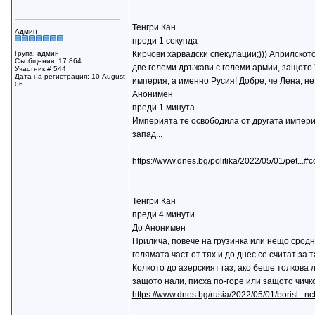
Тенгри Кан
Админ
преди 1 секунда
Група: админ
Кирчови харвадски спекулации;))) Априлскот
Съобщения: 17 864
две големи дръжави с големи армии, защото 
Участник # 544
Дата на регистрация: 10-August
империя, а именно Русия! Добре, че Лена, не 
06
Анонимен
преди 1 минута
Империята те освободила от другата империя
запад...
https://www.dnes.bg/politika/2022/05/01/pet...
Тенгри Кан
преди 4 минути
До Анонимен
Прилича, повече на грузинка или нещо сродно,
голямата част от тях и до днес се считат за 
Колкото до азерският газ, ако беше толкова 
защото нали, писха по-горе или защото чичко
https://www.dnes.bg/rusia/2022/05/01/borisl