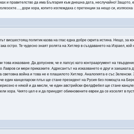
ках и правителство да има България към днешна дата, неслучайно! Защото, ет
злезохте...., дори хора, копито изглеждаха с претенции за нещо си, излязоха 
път висшестоящ политик казва на глас една добре скрита истина. Нещо, за ко
ка остро. Те чудесно знаят ролята на Хитлер в създаването на Израел, кой 
 това изказване. Да допуснем, че е лапсус като контрааргумент на твърдения
 но Лавров си мери приказките. Адресантът на изказването е друг и заешката 
та световна война и това не е плашилото Хитлер. Аналогията е със Зеленски.
 че един канцеларски плъх ще стане президент на Русия без помощта на Бере
ериозно е някой и да мисли, че един австрийски фелдфебел ще стане канцле
ли хора. Чиято цел е и да принудят обикновените евреи да се изселят в пуст