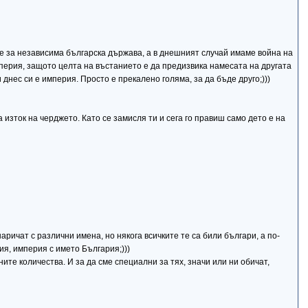
ие за независима българска държава, а в днешният случай имаме война на
мперия, защото целта на въстанието е да предизвика намесата на другата
и днес си е империя. Просто е прекалено голяма, за да бъде друго;)))
изток на черджето. Като се замисля ти и сега го правиш само дето е на
аричат с различни имена, но някога всичките те са били българи, а по-
ия, империя с името България;)))
ите количества. И за да сме специални за тях, значи или ни обичат,