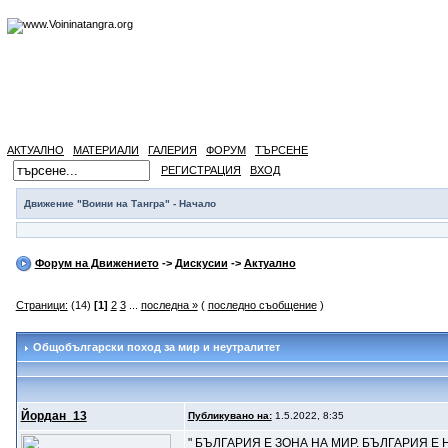
АКТУАЛНО
МАТЕРИАЛИ
ГАЛЕРИЯ
ФОРУМ
ТЪРСЕНЕ
РЕГИСТРАЦИЯ
ВХОД
Движение "Воини на Тангра" - Начало
Форум на Движението
->
Дискусии
->
Актуално
Страници:
(14)
[1]
2
3
...
последна »
(
последно съобщение
)
Общобългарски поход за мир и неутралитет
Йордан_13
Публикувано на:
1.5.2022, 8:35
" БЪЛГАРИЯ Е ЗОНА НА МИР. БЪЛГАРИЯ Е