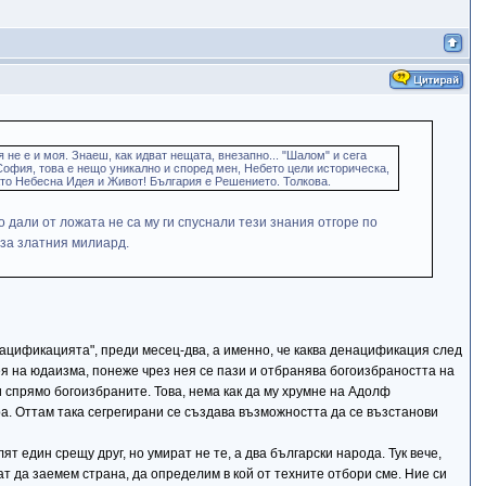
 не е и моя. Знаеш, как идват нещата, внезапно... "Шалом" и сега
 София, това е нещо уникално и според мен, Небето цели историческа,
ато Небесна Идея и Живот! България е Решението. Толкова.
дали от ложата не са му ги спуснали тези знания отгоре по
 за златния милиард.
нацификацията", преди месец-два, а именно, че каква денацификация след
дея на юдаизма, понеже чрез нея се пази и отбранява богоизбраността на
и спрямо богоизбраните. Това, нема как да му хрумне на Адолф
ра. Оттам така сегрегирани се създава възможността да се възстанови
ят един срещу друг, но умират не те, а два български народа. Тук вече,
кат да заемем страна, да определим в кой от техните отбори сме. Ние си