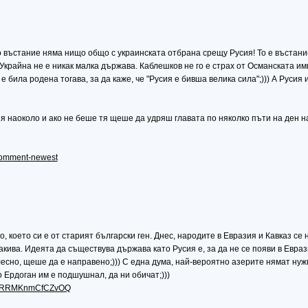
о въстание няма нищо общо с украинската отбрана срещу Русия! То е въстан
Украйна не е никак малка държава. Каблешков не го е страх от Османската и
е била родена тогава, за да каже, че "Русия е бивша велика сила";))) А Русия 
 наоколо и ако не беше тя щеше да удряш главата по няколко пъти на ден на 
#comment-newest
 което си е от старият български ген. Днес, народите в Евразия и Кавказ се н
такива. Идеята да съществува държава като Русия е, за да не се появи в Евраз
лесно, щеше да е направено;))) С една дума, най-вероятно азерите нямат нужн
 Ердоган им е подшушнал, да ни обичат;)))
...ncRRMKnmCfCZvOQ