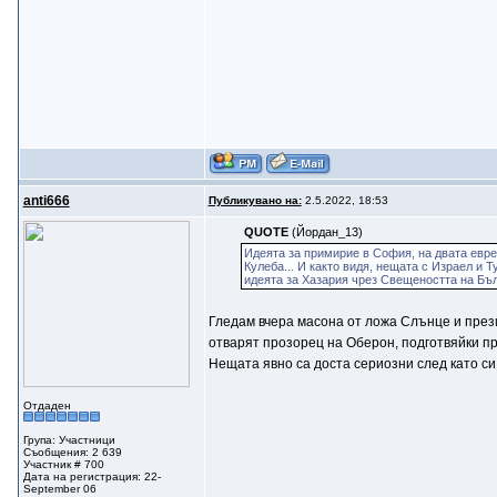
anti666
Публикувано на:
2.5.2022, 18:53
QUOTE
(Йордан_13)
Идеята за примирие в София, на двата еврей
Кулеба... И както видя, нещата с Израел и 
идеята за Хазария чрез Свещеността на Бъл
Гледам вчера масона от ложа Слънце и прези
отварят прозорец на Оберон, подготвяйки п
Нещата явно са доста сериозни след като си 
Отдаден
Група: Участници
Съобщения: 2 639
Участник # 700
Дата на регистрация: 22-
September 06