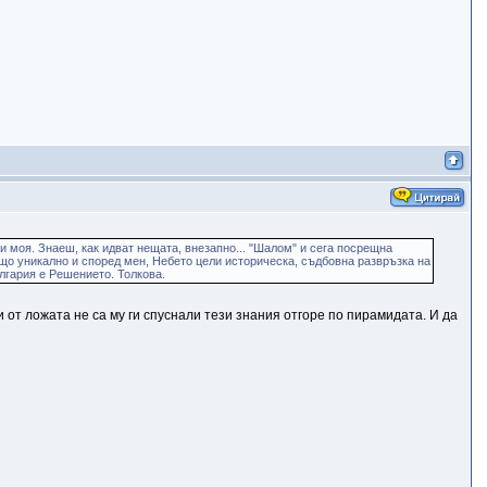
 и моя. Знаеш, как идват нещата, внезапно... "Шалом" и сега посрещна
нещо уникално и според мен, Небето цели историческа, съдбовна развръзка на
лгария е Решението. Толкова.
от ложата не са му ги спуснали тези знания отгоре по пирамидата. И да