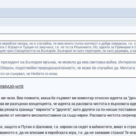
еврейски лагера, не е случайна, тя има много тънък контекст и дойде изведнъж, т.е. тя
ата с Израел и Турция се закучиха, т.е. не те са Решението. Но, идеята за Примирие в
рия чрез Свещеността на България. България не като територия, не като държава, а к
президент на България мрънка, че можело да има световна война. Интересно 
 Оберон, подготвяйки природонаселението, че може би случайно да. Мечтата
о си сънувал, че Небето го иска.
KhtldyUi0-yxY8
а ме чели. Вие помните, какъв бе първият ми коментар относно идеята за "де
гава ви разгърнах концепцията, че идеята за расовата чистота е върховата и
а рязката граница " евреите" и "другите", като другите са по-нисше поставен
емалко от неговите високопоставени са също евреи. Расовата чистота сегреги
и, защото и Путин е Шаломов, т.е. евреин си седят в кабинетите, викат и стрел
важното е, да не влизаме в еврейската игра, т.е. да не заемаме страна! Те ис