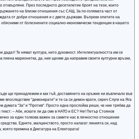
о отхвърляне. През последното десетилетие броят на тези, които
ддържането на близки отношения със САЩ. За по-голямата част от
ждата от добри отношения и с двете държави. Въпреки опитите на
но обясними от болезнените социално-икономически тенденции в нашето
ни дадат! Те нямат култура, нито духовност. Интелектуалността им се
ва пиена марионетка, да, ние щехме да направим своите културни връзки,
 къде ще принадлежим и как тъй, доставянето на оръжие ни въвличало във
ме впоследствие "демонкрати" и те са си демон-крати, сиреч Слуги на Яга
 думата "За" и "Против". Просто една прослойка реши, че ние трябва да
в текст: – Абе, искате ли да сме в НАТО и ЕС? Не! Петър Стоянов
лично за един толкова важен за самите нас в личностно отношение
 средства. Едните, малцинството, просто налагат линията си, над
а, която премина в Диктатура на Електората!