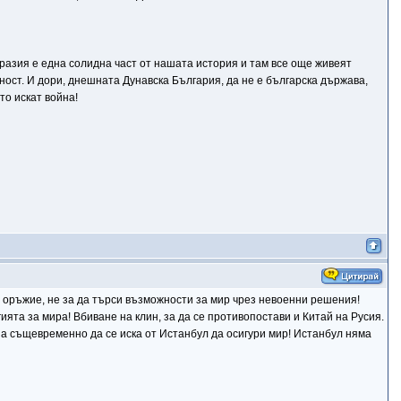
разия е една солидна част от нашата история и там все още живеят
ност. И дори, днешната Дунавска България, да не е българска държава,
то искат война!
чи оръжие, не за да търси възможности за мир чрез невоенни решения!
ията за мира! Вбиване на клин, за да се противопостави и Китай на Русия.
 а същевременно да се иска от Истанбул да осигури мир! Истанбул няма