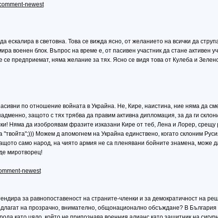
.#comment-newest
 ескалира в световна. Това се вижда ясно, от желанието на всички да струпа
ира военен блок. Въпрос на време е, от пасивен участник да стане активен у
е се предприемат, няма желание за тях. Ясно се видя това от Кулеба и Зеленс
 пасивни по отношение войната в Украйна. Не, Кире, наистина, ние няма да с
надменно, защото с тях трябва да правим активна дипломация, за да ги склон
ски! Няма да изоброявам фразите изказани Кире от теб, Лена и Лорер, срещу р
а "твойта";))) Можем д апомогнем на Украйна единствено, когато склоним Рус
Защото само народ, на чиято армия не са пленявани бойните знамена, може д
ъде миротворец!
#comment-newest
ендира за равнопоставеност на страните-членки и за демократичност на реше
одлагат на прозрачно, внимателно, общонационално обсъждане? В България
рода като цяло, който не припознава военния алианс като защитник на сигур