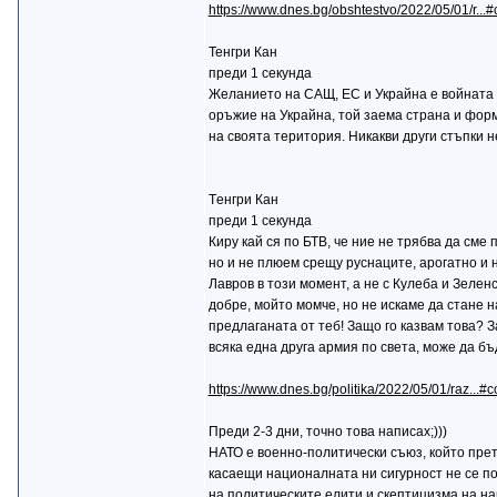
https://www.dnes.bg/obshtestvo/2022/05/01/r..
Тенгри Кан
преди 1 секунда
Желанието на САЩ, ЕС и Украйна е войната да
оръжие на Украйна, той заема страна и форм
на своята територия. Никакви други стъпки н
Tенгри Кан
преди 1 секунда
Киру кай ся по БТВ, че ние не трябва да сме
но и не плюем срещу руснаците, арогатно и 
Лавров в този момент, а не с Кулеба и Зелен
добре, мойто момче, но не искаме да стане н
предлаганата от теб! Защо го казвам това? 
всяка една друга армия по света, може да б
https://www.dnes.bg/politika/2022/05/01/raz...
Преди 2-3 дни, точно това написах;)))
НАТО е военно-политически съюз, който прет
касаещи националната ни сигурност не се п
на политическите елити и скептицизма на на