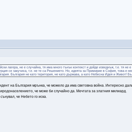
ски лагера, не е случайна, тя има много тънък контекст и дойде изведнъж, т.е. тя не е
Турция се закучиха, т.е. не те са Решението. Но, идеята за Примирие в София, това е 
гария. България не като територия, не като държава, а като Небесна Идея и Живот! Бъ
дент на България мрънка, че можело да има световна война. Интересно дали 
риродонаселението, че може би случайно да. Мечтата за златния милиард.
сънувал, че Небето го иска.