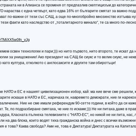
страната ни в Алианса се променя от предпазлив скептицизъм до категоричн
ТО нараства с една четвърт, като едва 16% от българите смятат за важно по
ват по-важни от тези със САЩ, а още по-многобройно мнозинство изтъква ну
 тези факти като наследство от „тоталитарното минало“, те са много по-лес
..rTMiXX5w0fn_vJg
емем освен технологии и пари;))) но нито първото, нито второто, те искат да 
огии за унищожение! Ако президент на САЩ бе сиукс и то велик сиукс, не нек
като култура, отколкото с англосаксите и другите там обиротъци!
, че НАТО и ЕС е нашият цивилизационен избор, кай: ма ние вече сме решили,
гарите искаше в НАТО и ЕС, наричаха ги, навремето демократи, ние ги нарекох
личение. Ние не сме имали референдум 90-сетте години, в който да си кажем
ат. Те, по подразбиране смятаха, че ние го искаме;))) Не ни питаха даже в пра
ура, Класната пълнеха телевизиите с "НАТО-ЕС", но никой не ни пита, нас, 
ли на два блока, които водят тиха гражданска война и днес с всички възможни
ия е това? Каква свобода? Ами не, това е Диктатура! Диктатурата на Капитал