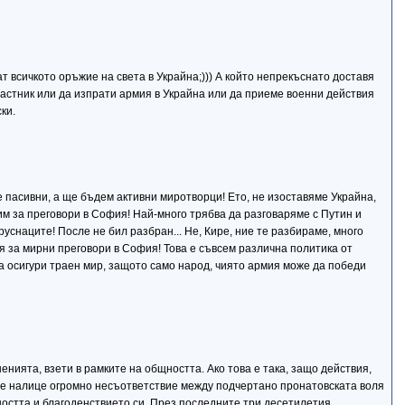
т всичкото оръжие на света в Украйна;))) А който непрекъснато доставя
частник или да изпрати армия в Украйна или да приеме военни действия
ки.
ме пасивни, а ще бъдем активни миротворци! Ето, не изоставяме Украйна,
им за преговори в София! Най-много трябва да разговаряме с Путин и
уснаците! После не бил разбран... Не, Кире, ние те разбираме, много
ия за мирни преговори в София! Това е съвсем различна политика от
а осигури траен мир, защото само народ, чиято армия може да победи
нията, взети в рамките на общността. Ако това е така, защо действия,
 е налице огромно несъответствие между подчертано пронатовската воля
ността и благоденствието си. През последните три десетилетия