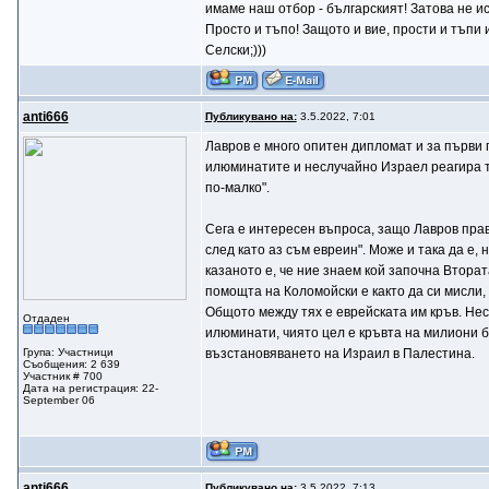
имаме наш отбор - българският! Затова не ис
Просто и тъпо! Защото и вие, прости и тъпи и
Селски;)))
anti666
Публикувано на:
3.5.2022, 7:01
Лавров е много опитен дипломат и за първи 
илюминатите и неслучайно Израел реагира та
по-малко".
Сега е интересен въпроса, защо Лавров прави
след като аз съм евреин". Може и така да е,
казаното е, че ние знаем кой започна Втора
помощта на Коломойски е както да си мисли,
Общото между тях е еврейската им кръв. Нес
Отдаден
илюминати, чиято цел е кръвта на милиони бе
Група: Участници
възстановяването на Израил в Палестина.
Съобщения: 2 639
Участник # 700
Дата на регистрация: 22-
September 06
anti666
Публикувано на:
3.5.2022, 7:13