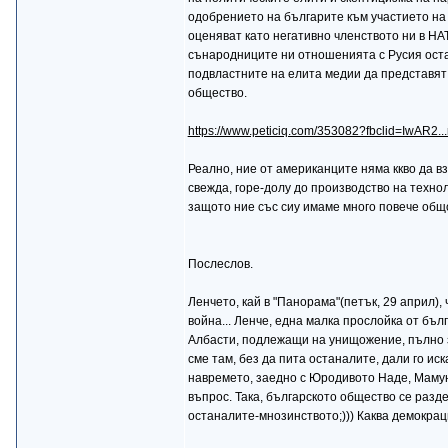
одобрението на българите към участието на 
оценяват като негативно членството ни в НА
сънародниците ни отношенията с Русия оста
подвластните на елита медии да представят
общество.
https://www.peticiq.com/353082?fbclid=IwAR2.
Реално, ние от американците няма ккво да вз
свежда, горе-долу до производство на технол
защото ние със сиу имаме много повече общо 
Послеслов.
Ленчето, кай в "Панорама"(петък, 29 април)
война... Ленче, една малка прослойка от бъл
Албасти, подлежащи на унищожение, пълно за
сме там, без да пита останалите, дали го иск
навремето, заедно с Юродивото Наде, Мамунд
въпрос. Така, българското общество се разде
останалите-мнозинството;))) Каква демокрац