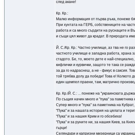
след акане!
Кр. Кр.:
Малко информация от първа ръка, понеже бях 
При хунтата на ГЕРБ, собствениците на част
работа и са много сърдити на руснаците и Въ
и същи цял живот да крадат. В природата има
Й. С./Кр. Кр.: Частно училище, аз тва не го 
частното училище е западна работа, храна за
стадото. Бе, то, моето дете е най-специално,
кифлички и курвички, защото те така се ражда
за да го надраснеш, а не - фикус в саксия. То
той трябва долу да победи! Това е! Колкото до
един щемпел праени, там, матрично произво
Кр. Кр./Й. С.: ... понеже на "украинската дър
По същия начин много и "пука" за паметника н
Супер много и "пука" за паметника на Кубрат, 
"Пука" и за нашата история на цялата и терит
"Пука" и за нашия Крим и го обсебиха!
"Пука" и за руните ни, за нашия Киев, за Кня
гърци!
Селяндури и капризни мизерници са украинц