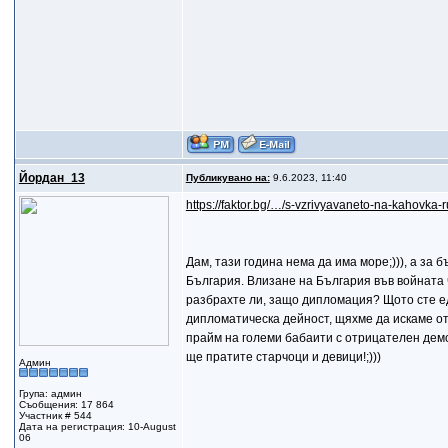
Йордан_13
Публикувано на:
9.6.2023, 11:40
https://faktor.bg/…/s-vzrivyavaneto-na-kahovka-
Дам, тази година нема да има море;))), а за 
България. Влизане на България във войната ч
разбрахте ли, защо дипломация? Щото сте ед
дипломатическа дейност, щяхме да искаме от 
прайм на големи бабаити с отрицателен демо
ще пратите старчоци и девици!;)))
Админ
Група: админ
Съобщения: 17 864
Участник # 544
Дата на регистрация: 10-August
06