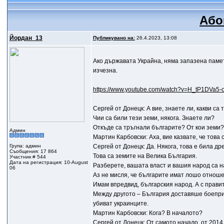
Або
Йордан_13
Публикувано на:
26.4.2023, 13:08
Aко държавата Украйна, няма запазена памет,
изчезна.
https://www.youtube.com/watch?v=H_tP1DVa5-o.
Сергей от Донецк: А вие, знаете ли, какви са
Чии са били тези земи, някога. Знаете ли?
Откъде са тръгнали българите? От кои земи?
Админ
Мартин Карбовски: Аха, вие казвате, че това
Група: админ
Сергей от Донецк: Да. Някога, това е била д
Съобщения: 17 864
Това са земите на Велика България.
Участник # 544
Дата на регистрация: 10-August
Разберете, вашата власт и вашия народ са н
06
Аз не мисля, че българите имат лошо отноше
Имам впредвид, българския народ. А с правит
Между другото – България доставяше боеприп
убиват украинците.
Мартин Карбовски: Кога? В началото?
Сергей от Донецк: От самото начало, от 2014 