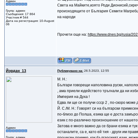
Админ
Света на Майките,която Роди Дионисий,сире
Група: админ
произходящите от България Семити Магребци 
Съобщения: 17 864
на народи
Участник # 544
Дата на регистрация: 10-August
06
Прочети още на:
https://www.dnes.bg/rusia/20
Йордан_13
Публикувано на:
26.5.2023, 12:55
М. Н.:
Българи говорещи наполовина руски, наполов
, ама приели юдейството тръгнали да ни изби
Империя на Духа !
Едва ли ще се получи ссср 2 , по-скоро мож
Й. С./М. Н.: Говорят си на български примесен 
по-близо до Полша, езика ще е доста замърсен
език с по-различно произношение от нашето, 
Затова е много важно да се брани езика и ту
Админ
останалите, са е, като ей тия - други им пр
Група: админ
процесен пример, как българският език, може