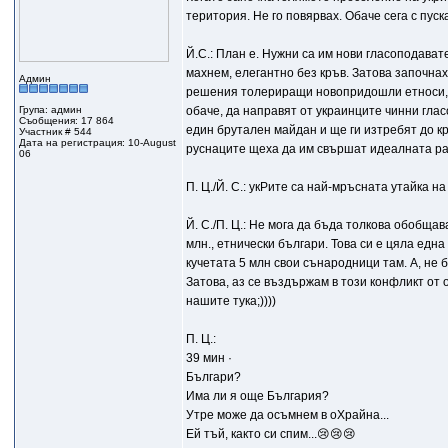
територия. Не го повярвах. Обаче сега с пус
Й.С.: План е. Нужни са им нови гласоподават
махнем, елегантно без кръв. Затова започнах
Админ
решения толериращи новопридошли етноси, ма
Група: админ
обаче, да направят от украинците чинни гла
Съобщения: 17 864
един брутален майдан и ще ги изтребят до кра
Участник # 544
Дата на регистрация: 10-August
руснаците щеха да им свършат идеалната работ
06
П. Ц./Й. С.: укРите са най-мръсната утайка 
Й. С./П. Ц.: Не мога да бъда толкова обобщав
млн., етнически българи. Това си е цяла една
кучетата 5 млн свои сънародници там. А, не б
Затова, аз се въздържам в този конфликт от
нашите тука;))))
П. Ц.:
39 мин ·
Българи?
Има ли я още България?
Утре може да осъмнем в оХрайна...
Ей тъй, както си спим...😢😢😢