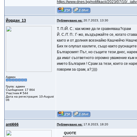
https://www.dnes.bg/notifikacii/2023/07/10/...iat
Йордан_13
Публикувано на:
20.7.2023, 13:30
Т. П./Й. С.: как може да ги сравняваш?срам
Й. С./Т. П.: Г-жо, въздържайте се, когато ст
както и от долния всезнайко Кашчейчо Нашче
Бих ги олупал хахлите, също както руснаците
Българският Път, но същите тези днес, нареко
да имат съответното огромно уважение към н
името България ! Срам за тези, които се нар
говорим за срам, а?;))))
Админ
Група: админ
Съобщения: 17 864
Участник # 544
Дата на регистрация: 10-August
06
anti666
Публикувано на:
17.8.2023, 18:20
QUOTE