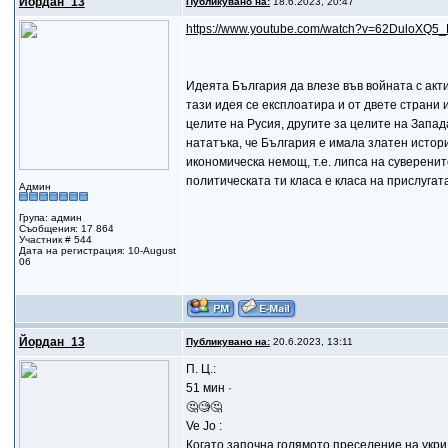
Йордан_13
Публикувано на:
18.6.2023, 20:47
https://www.youtube.com/watch?v=62DuloXQ5_
Идеята България да влезе във войната с акти
тази идея се експлоатира и от двете страни 
целите на Русия, другите за целите на Запада
нататъка, че България е имала златен истори
икономическа немощ, т.е. липса на суверените
политическата ти класа е класа на прислугата
Админ
Група: админ
Съобщения: 17 864
Участник # 544
Дата на регистрация: 10-August
06
Йордан_13
Публикувано на:
20.6.2023, 13:11
П. Ц.:
51 мин ·
🤔🧐🤔
Ve Jo :
Когато започна голямото преселение на укри