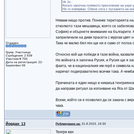
Ve Jo :
Когато започна голямото преселение на укри у
Не го повярвах. Обаче сега с пускането на но
Нямам нищо против. Понеже територията на У
отколкото тази мешавица, която се забелязва
София) и обърнете внимание на българите. Н
заприличали на диви прасета с мургав цвят н
Така че малко бял ген ще ни е само от полза о
Отдаден
Група: Участници
Относно кой ще победи в тази война, казвали
Съобщения: 2 639
Участник # 700
Но войната я започна Русия, и Русия ще я за
Дата на регистрация: 22-
September 06
факта, че в националния им герб е символа н
наричат подигравателно всички така. А чемб
Причината е един нищо и никакъв тенгриянск
да направи ритуал за изгонване на Яга от Ш
Всеки, който си е позволил да се закача с вя
чака.
Йордан_13
Публикувано на:
31.8.2023, 16:30
Тенгри кан