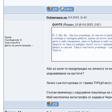
Публикувано на:
9.6.2023, 11:42
QUOTE
(Йордан_13 @ 9.6.2023, 2:02 )
.
Й. С./Кр. Кр.: Частно училище, аз тва не го 
Група:
училище е западна работа, храна за егото: мое
Съобщения: 0
дете е най-специално, ама го буфнах в най-го
Участник # 0
защото те така се раждат, носят си го с прера
Дата на регистрация: --
фикус в саксия. Това е частното училище - сак
Това е! ...
Абе аз нали те предупредих на личната ти п
уеднаквяване на кастите?
Лично съм потърпевш от такива ТУРЦИ като 
Селски момченца с надървени пишлинца на 
Май екологична катастрофа се задава в Черно 