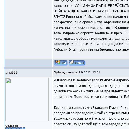
кой ще даде парите за Новия Израел? САЩ? 
защото тя е МАШИНА ЗА ПАРИ, ЕВРЕЙСКАТ
ВОЙНАТА ЩЕ ИЗРАБОТИ ПАРИТЕ! КРЪВТА Н
ЗЛАТО! Решението? Има само един начин да бъ
прекратяване на сраженията, обръщане на д
имаме исторически пример за това - Войнишко
Това направиха евреите-болшевики през 1918
използват да съборат монархията и да напра
заповедите на преките началници и да объ
Албасти! Яга, гнусна лигава бродяга, ние и
anti666
Публикувано на:
2.9.2023, 13:01
И Шаломов и Зеленски (или каквото е еврейс
гоимите, които могат да създават деца, пост
до войната Русия и така беше президентска 
несменяем. Поне докато се точи войната. То
Така и наместника им в България Румен Раде
предложи за президент, и той се стреми към 
Задкулисието зад него ) го искат. Ще стане 
властта си. Защото той ще е там заради длъж
Отдаден