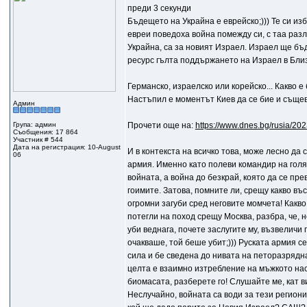
преди 3 секунди
Бъдещето на Украйна е еврейско;))) Те си из
евреи поведоха война помежду си, с таа разл
Украйна, са за новият Израел. Израел ще бъ
ресурс гълта поддържането на Израел в Близк
Германско, израелско или корейско... Какво 
Настъпил е моментът Киев да се бие и съще
Админ
Група: админ
Прочети още на:
https://www.dnes.bg/rusia/2
Съобщения: 17 864
Участник # 544
Дата на регистрация: 10-August
И в контекста на всичко това, може лесно да
06
армия. Именно като полеви командир на голя
войната, а война до безкрай, която да се пр
гоимите. Затова, помните ли, срещу какво в
огромни загуби сред неговите момчета! Какво
потегли на поход срещу Москва, разбра, че, н
уби веднага, почете заслугите му, възвеличи 
очакваше, той беше убит;))) Руската армия с
сила и бе сведена до нивата на петоразрядн
целта е взаимно изтребление на мъжкото нас
биомасата, разберете го! Слушайте ме, кат ви
Неслучайно, войната са води за тези региони,