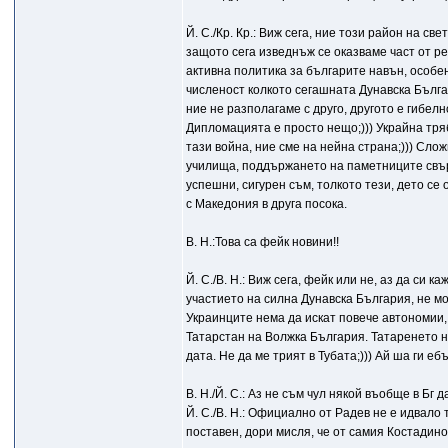
Й. С./Кр. Кр.: Виж сега, ние този район на св
защото сега изведнъж се оказваме част от ре
активна политика за българите навън, особе
численост колкото сегашната Дунавска Бълга
ние не разполагаме с друго, другото е гибел
Дипломацията е просто нещо;))) Украйна тряб
тази война, ние сме на нейна страна;))) Сло
училища, поддържането на паметниците свърз
успешни, сигурен съм, толкото тези, дето с
с Македония в друга посока.
В. Н.:Това са фейк новини!!
Й. С./В. Н.: Виж сега, фейк или не, аз да си
участието на силна Дунавска България, не мо
Украинците нема да искат повече автономии, 
Татарстан на Волжка България. Татаренето н
дата. Не да ме трият в Тубата;))) Ай ша ги ебъ и
В. Н./Й. С.: Аз не съм чул някой въобще в Бг д
Й. С./В. Н.: Официално от Радев не е идвало
поставен, дори мисля, че от самия Костадинов