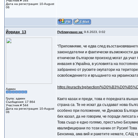
Участник # 544
Дата на регистрация: 10-August
06
Йордан_13
Публикувано на:
9.6.2023, 0:02
“Припомняме, че едва след възстановяването
законодателни и фактически възможности да з
етнически български произход могат да учат 
инвазия в Украйна, в условията на постоянен
забранено от руските окупатори на територи
освобождението и връщането на украинската в
https://euractiv.bg/section/%D0%B3%D0%B
Админ
Група: админ
Както казах и преди, това е поредната външ
Съобщения: 17 864
страна са. Те не искат да създават нова бъл
Участник # 544
Дата на регистрация: 10-August
особено при положение, че Дунавска България
06
бих казал, да не говорим, че поради липсат
Това също е едно голямо, престъпно Безумие
квалифицирани по този начин от Русия! Това 
Бензинка, ама вий и ракетите немате, САЩ тр