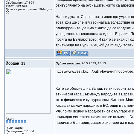
Съобщения: 17 864
отхвърлянето на руснаците, които са агресив
Участник # 544
Дата на регистрация: 10-August
06
Нал ви думам: Славянската идея ще умре в пе
това, кой ще спечели войната,а вследствие о
олигофрените, да има с какво да се гордеят 
унищожено от славянската идея в Евразия! То
посяга на Българството. И както се видя с Г
тризъбеца на Бури! Абе, кой да го види това?
Йордан_13
Публикувано на:
26.5.2023, 13:13
https://www.vesti.bg/…/putin-tova-e-mnogo-vpe
Kaто се обърнеш на Запад, те ти говорят за
етнически карашък между народите в Евразия
като физическа и културна самобитност. Моск
карашък между народите в ЕС, един път, поме
РФ, почти всички народности са с български 
привидно естествен начин ще се въздигне Бъ
Админ
наричате България, защото вие, мое да я нар
Група: админ
Съобщения: 17 864