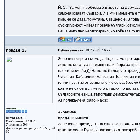
Й. С. : За мен, проблема е в името на държав
самоназовават българи. И в РФ в момента е 
име, не се дава, току-така. Свещено е. В то
със сигурност живеят повече българи, отколк
беше напълно неглижирано, но войната го из
Йордан_13
Публикувано на:
10.7.2023, 16:27
Зеленият евреин може да бъде само президент
доколко могат да повлияят на избора за през
нас си, може би;))) На колко българи е през
Чувашия, Кабардино-Балкария, Башкирия и вс
голям позитив от войната е, че се разбра, ч
които не са сега с името България по цялата
българските езици, тъпоглави демократчета!;
Аз полека-лека, започнах;)))
Админ
Анонимен
Група: админ
преди 13 минути
Съобщения: 17 864
Зеленски е президент на още около 300-400 
Участник # 544
Дата на регистрация: 10-August
няколко хил. в Русия и няколко хил. руcoроба
06