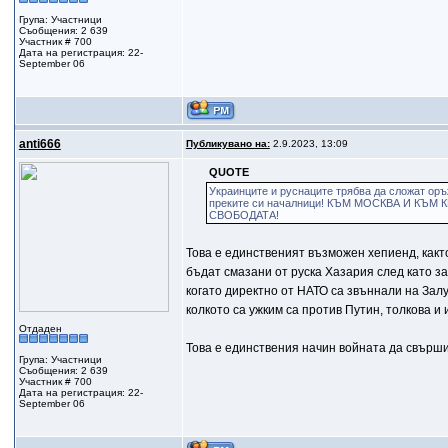
Група: Участници
Съобщения: 2 639
Участник # 700
Дата на регистрация: 22-
September 06
anti666
Публикувано на:
2.9.2023, 13:09
QUOTE
Украинците и руснаците трябва да сложат ор
преките си началници! КЪМ МОСКВА И КЪМ КИЕ
СВОБОДАТА!
Това е единственият възможен хепиенд, както
бъдат смазани от руска Хазария след като за
когато директно от НАТО са звъннали на Залу
колкото са ужким са против Путин, толкова и
Отдаден
Това е единствения начин войната да свърши
Група: Участници
Съобщения: 2 639
Участник # 700
Дата на регистрация: 22-
September 06