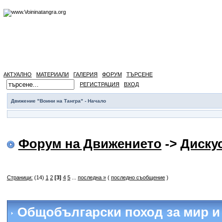
АКТУАЛНО
МАТЕРИАЛИ
ГАЛЕРИЯ
ФОРУМ
ТЪРСЕНЕ
РЕГИСТРАЦИЯ
ВХОД
Движение "Воини на Тангра" - Начало
Форум на Движението
->
Диску
Страници:
(14)
1
2
[3]
4
5
...
последна »
(
последно съобщение
)
Общобългарски поход за мир и