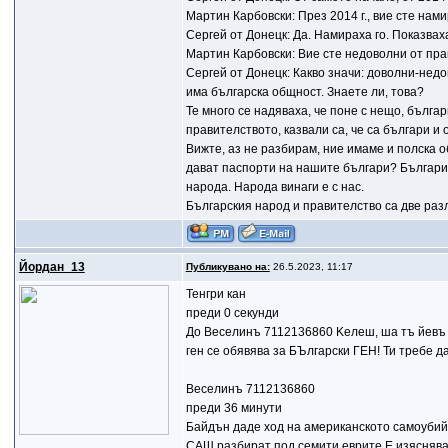
Мартин Карбовски: През 2014 г., вие сте на
Сергей от Донецк: Да. Намираха го. Показвах
Мартин Карбовски: Вие сте недоволни от пра
Сергей от Донецк: Какво значи: доволни-недо
има българска общност. Знаете ли, това?
Те много се надяваха, че поне с нещо, бълга
правителството, казвали са, че са българи и
Вижте, аз не разбирам, ние имаме и полска о
дават паспорти на нашите българи? България 
народа. Народа винаги е с нас.
Българския народ и правителство са две разл
Йордан_13
Публикувано на:
26.5.2023, 11:17
Тенгри кан
преди 0 секунди
До Веселинъ 7112136860 Kелеш, ша тъ йевъ и
ген се обявява за БЪлгарски ГЕН! Ти требе 
Веселинъ 7112136860
преди 36 минути
Байдън даде ход на американското самоубийс
САЩ разбират под семити еврите.Е,изяснява