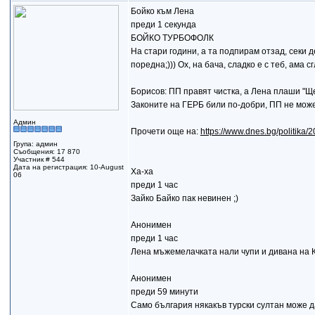
Бойко към Лена
преди 1 секунда
БОЙКО ТУРБОФОЛК
На стари години, а та подпирам отзад, секи 
поредна;))) Ох, на бача, сладко е с теб, ама
Борисов: ПП правят чистка, а Лена плаши "Щ
Законите на ГЕРБ били по-добри, ПП не мож
Админ
Прочети още на:
https://www.dnes.bg/politika/
Група: админ
Съобщения: 17 870
Участник # 544
Дата на регистрация: 10-August
Ха-ха
06
преди 1 час
Зайко Байко пак невинен ;)
Анонимен
преди 1 час
Лена мъжемелачката нали чупи и дивана на Ки
Анонимен
преди 59 минути
Само българия някакъв турски султан може да