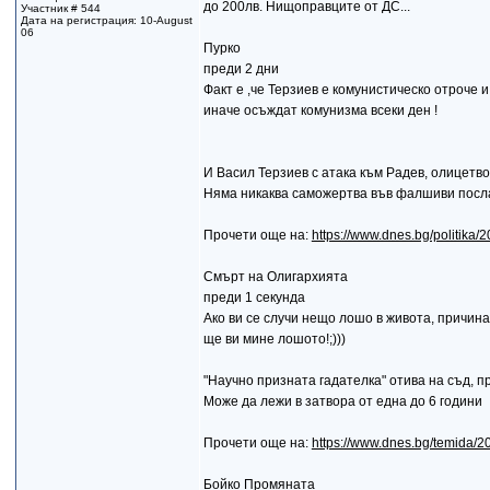
до 200лв. Нищоправците от ДС...
Участник # 544
Дата на регистрация: 10-August
06
Пурко
преди 2 дни
Факт е ,че Терзиев е комунистическо отроче 
иначе осъждат комунизма всеки ден !
И Васил Терзиев с атака към Радев, олицетв
Няма никаква саможертва във фалшиви посл
Прочети още на:
https://www.dnes.bg/politika/
Смърт на Олигархията
преди 1 секунда
Ако ви се случи нещо лошо в живота, причина
ще ви мине лошото!;)))
"Научно призната гадателка" отива на съд, п
Може да лежи в затвора от една до 6 години
Прочети още на:
https://www.dnes.bg/temida/
Бойко Промяната