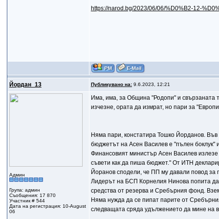
https://narod.bg/2023/06/06/%D0%B2-12-%D
Йордан_13
Публикувано на:
9.6.2023, 12:21
Има, има, за Община "Родопи" и свързаната 
изчезне, ората да измрат, но пари за "Европ
Няма пари, констатира Тошко Йорданов. Във в
бюджетът на Асен Василев е "пълен боклук" и
Финансовият министър Асен Василев излезе и
съвети как да пиша бюджет." От ИТН декларир
Йоранов сподели, че ПП му давали повод за 
Админ
Лидерът на БСП Корнелия Нинова попита да
Група: админ
средства от резерва и Сребърния фонд. Взем
Съобщения: 17 870
Няма нужда да се пипат парите от Сребърния
Участник # 544
Дата на регистрация: 10-August
следващата сряда удължението да мине на вт
06