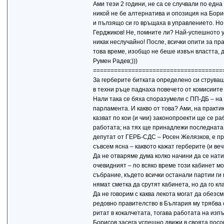
Ами тези 2 години, не са се случвали по едн
никой не бе алтернатива и опозиция на Борис
и пълзящо си го връщаха в управлението. Но
Герджиков! Не, помните ли? Най-успешното 
никак неслучайно! После, всички опити за пр
това време, изобщо не беше извън властта, д
Румен Радев;)))
=====================================
За герберите битката определено си струва
в техни ръце паднаха повечето от комисиите
Нали така се бяха споразумели с ПП-ДБ – на
парламента. И какво от това? Ами, на практ
казват по кои (и чии) законопроекти ще се р
работата; на тях ще принадлежи последната д
депутат от ГЕРБ-СДС – Росен Желязков, е пр
съвсем ясна – каквото кажат герберите (и ве
Да не отваряме дума колко начини да се нати
очевидният – по всяко време този кабинет м
събрание, където всички останали партии ги 
нямат сметка да срутят кабинета, но да го кл
Да не говорим с каква лекота могат да обезс
редовно правителство в България му трябва 
ритат в кокалчетата, тогава работата на изп
Борисов засега успешно движи в своята посо