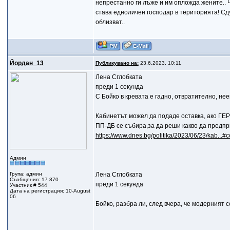
непрестанно ги лъже и им опложда жените.. Чо
става едноличен господар в територията! Сду
облизват..
Йордан_13
Публикувано на:
23.6.2023, 10:11
Лена Сглобката
преди 1 секунда
С Бойко в кревата е гадно, отвратително, нее
Кабинетът можел да подаде оставка, ако Г
ПП-ДБ се събира,за да реши какво да предп
https://www.dnes.bg/politika/2023/06/23/kab...
Админ
Група: админ
Лена Сглобката
Съобщения: 17 870
преди 1 секунда
Участник # 544
Дата на регистрация: 10-August
06
Бойко, разбра ли, след вчера, че модерният се