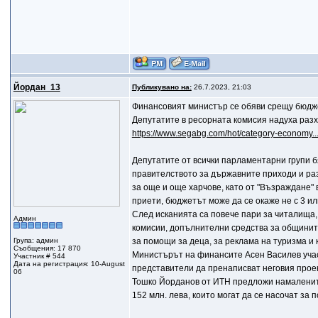
Йордан_13
Публикувано на:
26.7.2023, 21:03
Финансовият министър се обяви срещу бюджет
Депутатите в ресорната комисия надуха раз
https://www.segabg.com/hot/category-econom
Депутатите от всички парламентарни групи б
правителството за държавните приходи и разх
за още и още харчове, като от "Възраждане" 
приети, бюджетът може да се окаже не с 3 ил
След исканията са повече пари за читалища, 
Админ
комисии, допълнителни средства за общините
Група: админ
за помощи за деца, за реклама на туризма и 
Съобщения: 17 870
Министърът на финансите Асен Василев участ
Участник # 544
Дата на регистрация: 10-August
представители да пренаписват неговия прое
06
Тошко Йорданов от ИТН предложи намалените 
152 млн. лева, които могат да се насочат за