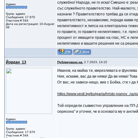
служебно! Народа, не го иска! Смешно е: реал
Админ
със служебното правителство. Най-малкото, з
Група: админ
назначи ? Правителството трябва да си отиде
Съобщения: 17 870
правителството, независимо, поради какви п
Участник # 544
Дата на регистрация: 10-August
нелигитимност и липса на електорална тежест,
06
го правите, го правите нелигитимно, т.е. пр
процент от имащите право на глас, НС е леги
нелигитимно и вашите решения не са решени
Йордан_13
Публикувано на:
2.7.2023, 14:15
Иванов, на майка ти, миризливата и фунлива п
Ние, искаме, вас да ви няма! Да ви няма! Това
От вас, не зависи нищо, вие с Бойка, сте г-д
https://www.vesti.bg/bulgaria/hristo-ivanov...ra
Tой определи съвместно управление на ПП-Д
сериозна" и уточни, че в основата му е англи
Админ
Група: админ
Съобщения: 17 870
Участник # 544