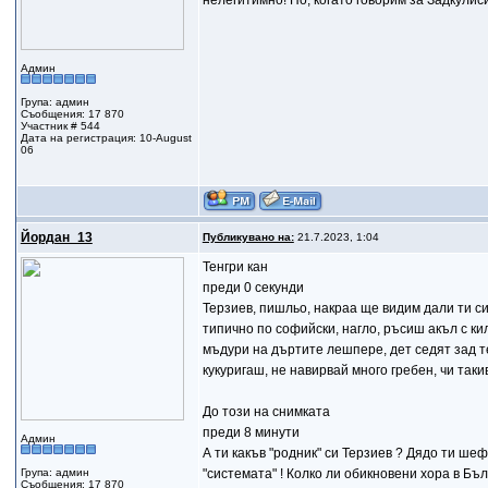
нелегитимно! Но, когато говорим за Задкулис
Админ
Група: админ
Съобщения: 17 870
Участник # 544
Дата на регистрация: 10-August
06
Йордан_13
Публикувано на:
21.7.2023, 1:04
Тенгри кан
преди 0 секунди
Терзиев, пишльо, накраа ще видим дали ти си
типично по софийски, нагло, ръсиш акъл с ки
мъдури на дъртите лешпере, дет седят зад те
кукуригаш, не навирвай много гребен, чи такив
До този на снимката
преди 8 минути
Админ
А ти какъв "родник" си Терзиев ? Дядо ти ш
Група: админ
"системата" ! Колко ли обикновени хора в Бъ
Съобщения: 17 870