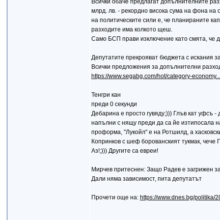
Всички обаче предлагат допълнителните разх
млрд. лв. - рекордно висока сума на фона н
на политическите сили е, че планираните кап
разходите има колкото щеш.
Само БСП прави изключение като смята, че д
Депутатите прекрояват бюджета с искания за
Всички предложения за допълнителни разход
https://www.segabg.com/hot/category-economy
Тенгри кан
преди 0 секунди
Дебарина е просто гувяду;))) Глъв кат уфсъ -
напълни с нящу преди да са йе изтипосала на 
проформа, "Лукойл" е на Ротшилд, а хасковск
Копринков с шеф борованският тукмак, чече Г
Аз!;))) Другите са евреи!
Мирчев притеснен: Защо Радев е загрижен за
Дали няма зависимост, пита депутатът
Прочети още на:
https://www.dnes.bg/politika/