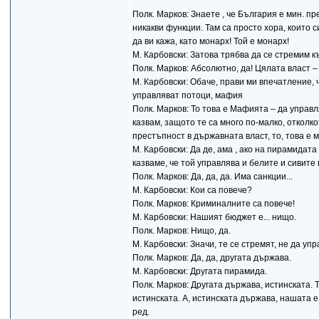
Полк. Марков: Знаете , че България е мин. п
никакви функции. Там са просто хора, които с
да ви кажа, като монарх! Той е монарх!
М. Карбовски: Затова трябва да се стремим 
Полк. Марков: Абсолютно, да! Цялата власт – 
М. Карбовски: Обаче, прави ми впечатление, ч
управляват потоци, мафия
Полк. Марков: То това е Мафията – да управ
казвам, защото те са много по-малко, отколк
престъпност в държавната власт, то, това е 
М. Карбовски: Да де, ама , ако на пирамидат
казваме, че той управлява и белите и сивите
Полк. Марков: Да, да, да. Има санкции...
М. Карбовски: Кои са повече?
Полк. Марков: Криминалните са повече!
М. Карбовски: Нашият бюджет е... нищо.
Полк. Марков: Нищо, да.
М. Карбовски: Значи, те се стремят, не да уп
Полк. Марков: Да, да, другата държава.
М. Карбовски: Другата пирамида.
Полк. Марков: Другата държава, истинската. Т
истинската. А, истинската държава, нашата е
ред.