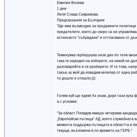
Емилия Волева
1 дни ·
Леля Слава Севрюкова:
Предсказания за България
"Ще има възмездие за продажните политици 
предателите, които до скоро са ни управлява
истинското "събуждане" и оттласкване от дън
Теменужка герберушка онзи ден по теле-визия
така ги наредил на изборите, на никой не да
разговаряйте и се разберете. И те това, напр
такъв, ку мой да извадим келепир от една раб
то дошло и отишло;)))
Голям хуй ще ядем! Аз знам, дори тази куха фи
а с условие.
"За област Пловдив имаше четирима кандида
„Европейски пътища“ АД, която служебната в
момента поддържа пътищата в областта и бе
текущи, възложени ѝ по времето на ГЕРБ."