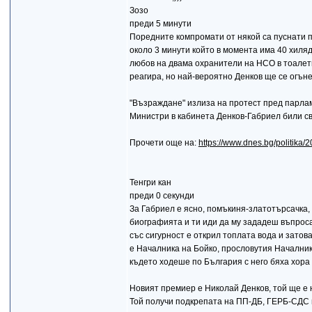
Зозо
преди 5 минути
Поредните компромати от някой са пуснати п
около 3 минути който в момента има 40 хиляд
любов на двама охранители на НСО в тоалетн
реагира, но най-вероятно Денков ще се огъне
"Възраждане" излиза на протест пред парла
Министри в кабинета Денков-Габриел били 
Прочети още на:
https://www.dnes.bg/politika
Тенгри кан
преди 0 секунди
За Габриел е ясно, помъкиня-златотърсачка, в
биографията и ти иди да му зададеш въпроса
със сигурност е открил топлата вода и зато
е Началника на Бойко, прословутия Началник,
където ходеше по България с него бяха хора 
Новият премиер е Николай Денков, той ще е 
Той получи подкрепата на ПП-ДБ, ГЕРБ-СДС