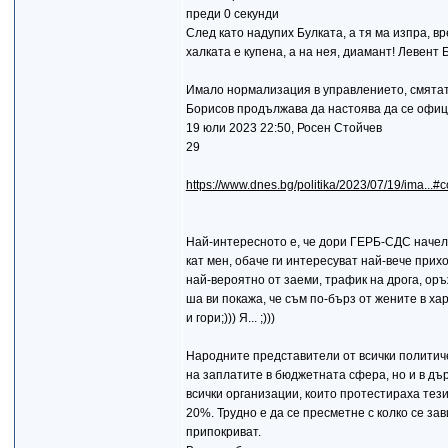
преди 0 секунди
След като надупих Булката, а тя ма изпра, вр
халката е купена, а на нея, диамант! Левент Б
Имало нормализация в управлението, смятат
Борисов продължава да настоява да се офи
19 юли 2023 22:50, Росен Стойчев
29
https://www.dnes.bg/politika/2023/07/19/ima...
Най-интересното е, че дори ГЕРБ-СДС начело 
кат мен, обаче ги интересуват най-вече прихо
най-вероятно от заеми, трафик на дрога, оръж
ша ви покажа, че съм по-бърз от жените в ха
и гори;))) Я... ;)))
Народните представители от всички политич
на заплатите в бюджетната сфера, но и в дъ
всички организации, които протестираха тези
20%. Трудно е да се пресметне с колко се за
припокриват.