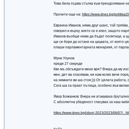
Това била първа стъпка към преодоляване на
Прочети още на:
https://www.dnes.bg/politika/
Евреина Иванов, няма друг шанс, той трябва 
говорил и върху, което се е клел, защото па
Иванов въобще нема да бъдат политици, а ще 
ще се бори да остане на цицката, от която ця
плаши парламентарната монархия, от парла
Mуни Узунов
преди 27 секунди
Кво мъ обсъждати мене вря? Вчера да му изс
мен, дет ва спасявам, ни нам колко вече пор
на химните ви ша стоя;))) От цялата работа, 
Сега ша са праат пътища, особено във вилает
Явор Божанков: Вчера ни атакуваха брутално
С абсолютна убеденост гласувах за наш каби
https://www.dnes.bg/izbori-2023/2023/06/07/..