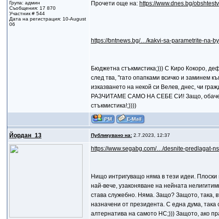
Група: админ
Прочети още на:
https://www.dnes.bg/obshtest
Съобщения: 17 870
Участник # 544
Дата на регистрация: 10-August
06
https://bntnews.bg/…/kakvi-sa-parametrite-na-
Бюджетна стъкмистика;))) С Киро Кокоро, дефи
след тва, "гато опапками всичко и заминем къ
изказването на некой си Велев, днес, чи гра
РАЗЧИТАМЕ САМО НА СЕБЕ СИ! Защо, обаче, В
стъкмистика!;))))
Йордан_13
Публикувано на:
2.7.2023, 12:37
https://www.segabg.com/…/desnite-predlagat-n
Нищо интригуващо няма в тези идеи. Плоски 
най-вече, узаконяване на нейната нелигитим
става служебно. Няма. Защо? Защото, така, в
назначени от президента. С една дума, така
алтернатива на самото НС;))) Защото, ако п