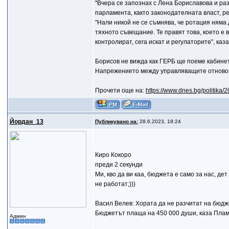
"Вчера се запознах с Лена Бориславова и ра
парламента, както законодателната власт, ре
"Нали никой не се съмнява, че ротация няма
тяхното съвещание. Те правят това, което е в
контролират, сега искат и регулаторите", каз
Борисов не вижда как ГЕРБ ще поеме кабине
Напрежението между управляващите отново
Прочети още на:
https://www.dnes.bg/politika
Йордан_13
Публикувано на:
28.6.2023, 18:24
Киро Кокоро
преди 2 секунди
Ми, кво да ви каа, бюджета е само за нас, де
не работат;)))
Васил Велев: Хората да не разчитат на бюдже
Бюджетът плаща на 450 000 души, каза Пла
Админ