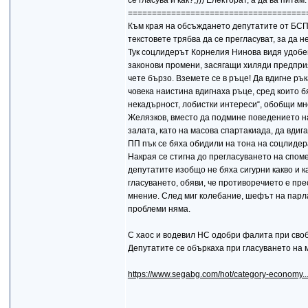
се гласува и как?;))) Електорат, а да ва питам:
=====================================
Към края на обсъждането депутатите от БС
текстовете трябва да се прегласуват, за да 
Тук соцлидерът Корнелия Нинова видя удобен
законови промени, засягащи хиляди предприят
чете бързо. Вземете се в ръце! Да вдигне рък
човека наистина вдигнаха ръце, сред които 
некадърност, лобистки интереси“, обобщи м
Желязков, вместо да подмине поведението на
залата, като на масова спартакиада, да вдиг
ПП пък се бяха обидили на тона на соцлидера
Накрая се стигна до прегласуването на споме
депутатите изобщо не бяха сигурни какво и 
гласуването, обяви, че противоречието е пр
мнение. След миг колебание, шефът на парла
проблеми няма.
С хаос и водевил НС одобри фалита при св
Депутатите се объркаха при гласуването на
https://www.segabg.com/hot/category-economy