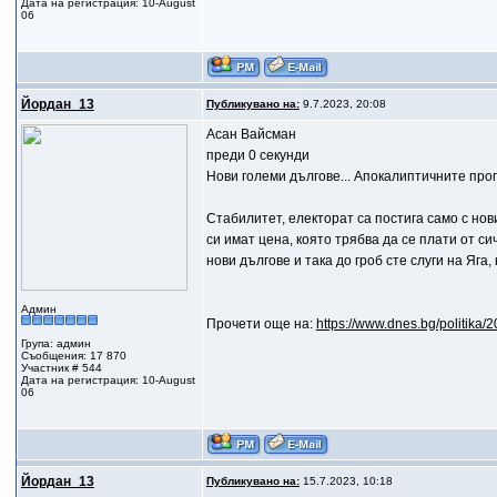
Дата на регистрация: 10-August
06
Йордан_13
Публикувано на:
9.7.2023, 20:08
Асан Вайсман
преди 0 секунди
Нови големи дългове... Апокалиптичните прог
Стабилитет, електорат са постига само с нов
си имат цена, която трябва да се плати от сич
нови дългове и така до гроб сте слуги на Яга
Админ
Прочети още на:
https://www.dnes.bg/politika/
Група: админ
Съобщения: 17 870
Участник # 544
Дата на регистрация: 10-August
06
Йордан_13
Публикувано на:
15.7.2023, 10:18