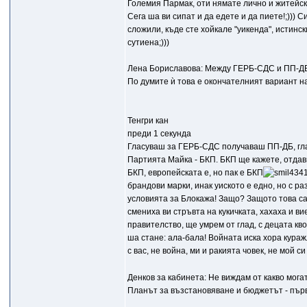
Големия Пармак, оти нямате лично и житейско
Сега ша ви сипат и да едете и да пиете!;))) Си
сложили, къде сте хойкале "уикенда", истински
сутиена;)))
Лена Бориславова: Между ГЕРБ-СДС и ПП-Д
По думите ѝ това е окончателният вариант н
Тенгри кан
преди 1 секунда
Гласуваш за ГЕРБ-СДС получаваш ПП-ДБ, гл
Партията Майка - БКП. БКП ще кажете, отдавн
БКП, европейската е, но пак е БКП
брандови марки, инак уиското е едно, но с ра
условията за Блокажа! Защо? Защото това са 
смениха ви стръвта на кукичката, хахаха и в
правителство, ще умрем от глад, с децата кво 
ша стане: ала-бала! Войната иска хора кураж
с вас, не война, ми и ракията човек, не мой си
Денков за кабинета: Не виждам от какво мога
Планът за възстановяване и бюджетът - пър