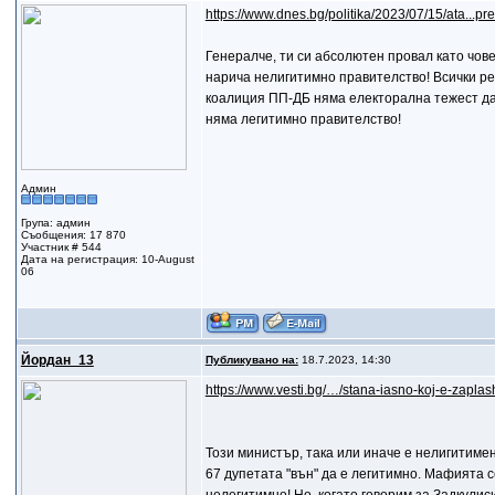
https://www.dnes.bg/politika/2023/07/15/ata...p
Генералче, ти си абсолютен провал като чове
нарича нелигитимно правителство! Всички ре
коалиция ПП-ДБ няма електорална тежест да
няма легитимно правителство!
Админ
Група: админ
Съобщения: 17 870
Участник # 544
Дата на регистрация: 10-August
06
Йордан_13
Публикувано на:
18.7.2023, 14:30
https://www.vesti.bg/…/stana-iasno-koj-e-zapla
Този министър, така или иначе е нелигитимен
67 дупетата "вън" да е легитимно. Мафията се