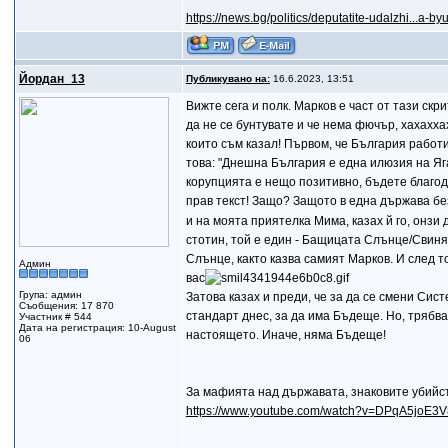
https://news.bg/politics/deputatite-udalzhi...a-by
Йордан_13
Публикувано на:
16.6.2023, 13:51
Вижте сега и полк. Марков е част от тази скри
да не се бунтувате и че нема фючър, хахахха
които съм казал! Първом, че България работ
това: "Днешна България е една илюзия на Яг
корупцията е нещо позитивно, бъдете благода
прав текст! Защо? Защото в една държава без
и на моята приятелка Мима, казах й го, онзи д
стотин, той е един - Бащицата Слънце/Свин
Слънце, както казва самият Марков. И след т
Админ
вас
Група: админ
Затова казах и преди, че за да се смени Сист
Съобщения: 17 870
стандарт днес, за да има Бъдеще. Но, трябв
Участник # 544
Дата на регистрация: 10-August
настоящето. Иначе, няма Бъдеще!
06
За мафията над държавата, знаковите убийст
https://www.youtube.com/watch?v=DPqA5joE3V