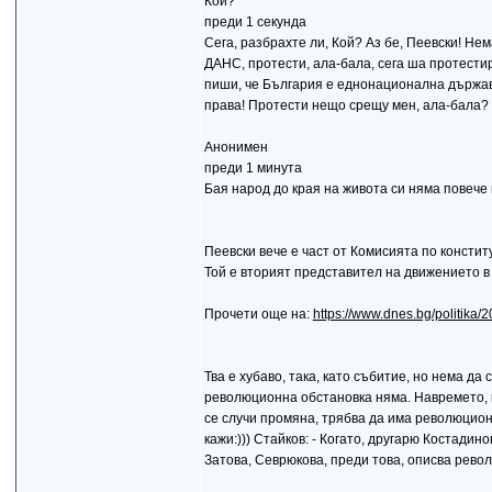
Кой?
преди 1 секунда
Сега, разбрахте ли, Кой? Аз бе, Пеевски! Не
ДАНС, протести, ала-бала, сега ша протести
пиши, че България е еднонационална държава
права! Протести нещо срещу мен, ала-бала?
Анонимен
преди 1 минута
Бая народ до края на живота си няма повече 
Пеевски вече е част от Комисията по консти
Той е вторият представител на движението в
Прочети още на:
https://www.dnes.bg/politika
Тва е хубаво, така, като събитие, но нема д
революционна обстановка няма. Навремето, в 
се случи промяна, трябва да има революцион
кажи:))) Стайков: - Когато, другарю Костадин
Затова, Севрюкова, преди това, описва рево