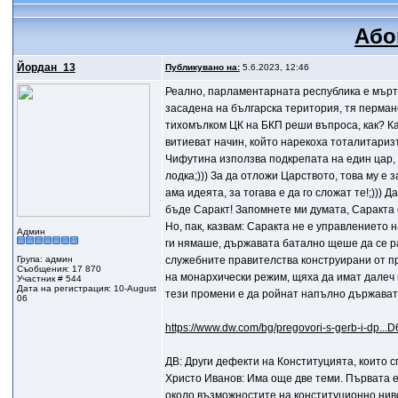
Або
Йордан_13
Публикувано на:
5.6.2023, 12:46
Реално, парламентарната республика е мъртва
засадена на българска територия, тя пермане
тихомълком ЦК на БКП реши въпроса, как? Ка
витиеват начин, който нарекоха тоталитаризъ
Чифутина използва подкрепата на един цар, 
лодка;))) За да отложи Царството, това му е
ама идеята, за тогава е да го сложат те!;))) Д
бъде Саракт! Запомнете ми думата, Саракта е 
Но, пак, казвам: Саракта не е управлението 
Админ
ги нямаше, държавата батално щеше да се ра
Група: админ
служебните правителства конструирани от п
Съобщения: 17 870
на монархически режим, щяха да имат далеч 
Участник # 544
Дата на регистрация: 10-August
тези промени е да ройнат напълно държават
06
https://www.dw.com/bg/pregovori-s-gerb-i-dp...D
ДВ: Други дефекти на Конституцията, които 
Христо Иванов: Има още две теми. Първата е
около възможностите на конституционно нив