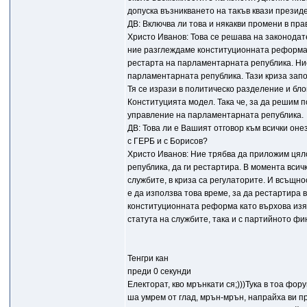
допуска възникването на такъв квази презид
ДВ: Включва ли това и някакви промени в п
Христо Иванов: Това се решава на законодат
ние разглеждаме конституционната реформа с
рестарта на парламентарната република. Ние
парламентарната република. Тази криза запо
Тя се изрази в политическо разделение и бл
Конституцията модел. Така че, за да решим 
управление на парламентарната република.
ДВ: Това ли е Вашият отговор към всички он
с ГЕРБ и с Борисов?
Христо Иванов: Ние трябва да приложим цял
република, да ги рестартира. В момента всич
службите, в криза са регулаторите. И всъщн
е да използва това време, за да рестартира
конституционната реформа като върхова изяв
статута на службите, така и с партийното ф
Тенгри кан
преди 0 секунди
Електорат, кво мрънкати ся;)))Тука в тоа фор
ша умрем от глад, мрън-мрън, напрайха ви пр