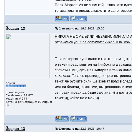
Полк. Марков: Аз не знам кой... това като ид
тогава, когато онези, с каскетите са го говор
Йордан_13
Публикувано на:
16.6.2023, 15:00
НИКОГА НЕ СМЕ БИЛИ НЕЗАВИСИМИ ИЛИ АМП
https://www.youtube.com/watch?v=dbHOa_vpR
Това интервю е уникално с тва, първом щото п
е техен представител на Глибоката държава, 
сблъсък САЩ-Русия в България и тънко намек
хахахаха. Това се провижда и чрез вътрешна
текст, че руските сили ще вземат връх в след
Админ
има си белези, симптоми, вътрешнополитичес
Група: админ
се прави, преди да бъде заклана;))) и други р
Съобщения: 17 870
текст;))), който не е мой;)))
Участник # 544
Дата на регистрация: 10-August
06
Йордан_13
Публикувано на:
22.6.2023, 16:47