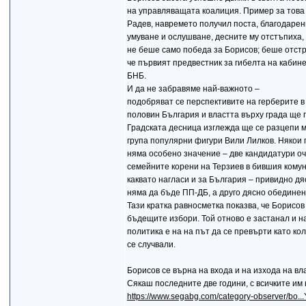
на управляващата коалиция. Пример за това
Радев, навремето получил поста, благодарен
умуване и ослушване, десните му отстъпиха, 
не беше само победа за Борисов; беше отстр
че първият предвестник за гибелта на кабин
БНБ.
И да не забравяме най-важното –
подобряват се перспективите на герберите в
половин България и властта върху града ще 
Градската десница изглежда ще се разцепи 
група популярни фигури Вили Лилков. Някои 
няма особено значение – две кандидатури оч
семейните корени на Терзиев в бившия кому
каквато нагласи и за България – привидно дя
няма да бъде ПП-ДБ, а друго дясно обединен
Тази кратка равносметка показва, че Борисов
бъдещите избори. Той отново е застанал и на
политика е на на път да се превърти като кол
се случвали.
Борисов се върна на входа и на изхода на вл
Сякаш последните две години, с всичките им к
https://www.segabg.com/category-observer/b