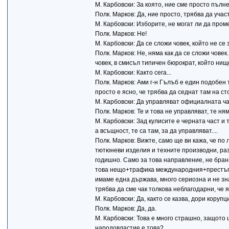
М. Карбовски: За която, ние сме просто пълн
Полк. Марков: Да, ние просто, трябва да участ
М. Карбовски: Изборите, не могат ли да проме
Полк. Марков: Не!
М. Карбовски: Да се сложи човек, който не се 
Полк. Марков: Не, няма как да се сложи човек
човек, в смисъл типичен бюрократ, който нищо
М. Карбовски: Както сега...
Полк. Марков: Ами г-н Гълъб е един подобен т
просто е ясно, че трябва да седнат там на ст
М. Карбовски: Да управляват официалната час
Полк. Марков: Те и това не управляват, те ня
М. Карбовски: Зад кулисите е черната част и 
а всъщност, те са там, за да управляват....
Полк. Марков: Вижте, само ще ви кажа, че п
тютюневи изделия и техните производни, раз
годишно. Само за това направление, не бранш
това нещо+трафика международния+престъпн
имаме една държава, много сериозна и не зна
трябва да сме чак толкова неблагодарни, че я
М. Карбовски: Да, както се казва, дори коруп
Полк. Марков: Да, да.
М. Карбовски: Това е много страшно, защото
народовластие е това?