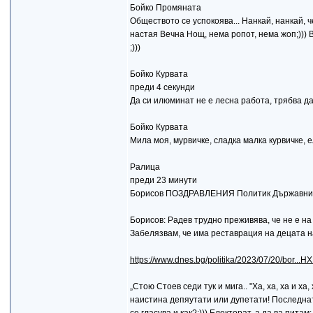
Бойко Промяната
Обществото се успокоява... Нанкай, нанкай, 
настая Вечна Нощ, нема ропот, нема жоп;))) 
;)))
Бойко Курвата
преди 4 секунди
Да си илюминат не е лесна работа, трябва да
Бойко Курвата
Мила моя, мурвичке, сладка малка курвичке, ел
Ралица
преди 23 минути
Борисов ПОЗДРАВЛЕНИЯ Политик Държавник 
Борисов: Радев трудно преживява, че не е на
Забелязвам, че има реставрация на децата 
https://www.dnes.bg/politika/2023/07/20/bor..
„Стою Стоев седи тук и мига.. "Ха, ха, ха и х
наистина депяутати или дупетати! Последната