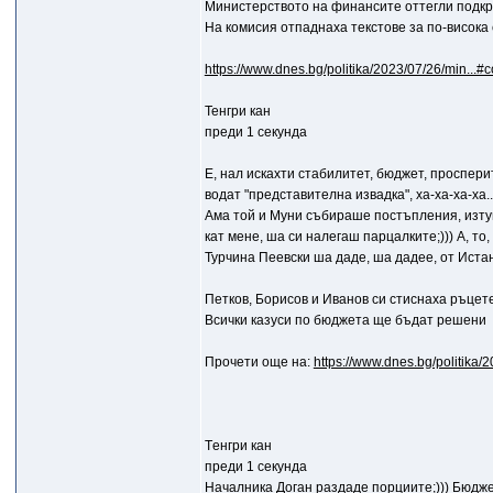
Министерството на финансите оттегли подкр
На комисия отпаднаха текстове за по-висока
https://www.dnes.bg/politika/2023/07/26/min...
Тенгри кан
преди 1 секунда
Е, нал искахти стабилитет, бюджет, просперит
водат "представителна извадка", ха-ха-ха-ха.
Ама той и Муни събираше постъпления, изтуп
кат мене, ша си налегаш парцалките;))) А, т
Турчина Пеевски ша даде, ша дадее, от Иста
Петков, Борисов и Иванов си стиснаха ръцет
Всички казуси по бюджета ще бъдат решени
Прочети още на:
https://www.dnes.bg/politika
Tенгри кан
преди 1 секунда
Началника Доган раздаде порциите;))) Бюдже