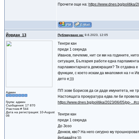
Прочети още на:
https://www.dnes.bg/politika
Йордан_13
Публикувано на:
9.6.2023, 12:05
Tенгри кан
преди 1 секунда
Иванов, пичлеме, нит си ми на годините, ни
ситуация, България работи една парламентар
парламентарната демокрация? Тя отдавна е 
функции, с което искам да мнапомня на г-н Ив
дето е;)))
ПП зове Борисов да си даде имунитета, не тр
Админ
Настоящата прокуратура едва ли би провела
Група: админ
https://www.dnes.bg/politika/2023/06/05/pp-...
Съобщения: 17 870
Участник # 544
Дата на регистрация: 10-August
Тенгри кан
06
преди 1 секунда
До Зозо
Денков, кво? На него сигурно му прошнороват 
йебавайте;)))