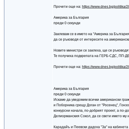
Прочети още на:
https://www.dnes.bg/politika
Америка за България
преди 0 секунди
Заклевам се в името на "Америка за България
да се ръководя от интересите на американски
Новите министри се заклеха, ще се ръководя
Те получиха подкрепата на ГЕРБ-СДС, ПП-Д
Прочети още на:
https://www.dnes.bg/politika
Америка за България
преди 0 секунди
Искаме да уведомим всички американски граж
и Поборника срещу Доган от "Росенец", Гонзо
конкурсни начала, по-добрият проект, а по-д
Делиорманския Сокол, да се свети името му 
Карадайъ и Пеевски дадоха "За" на кабинета