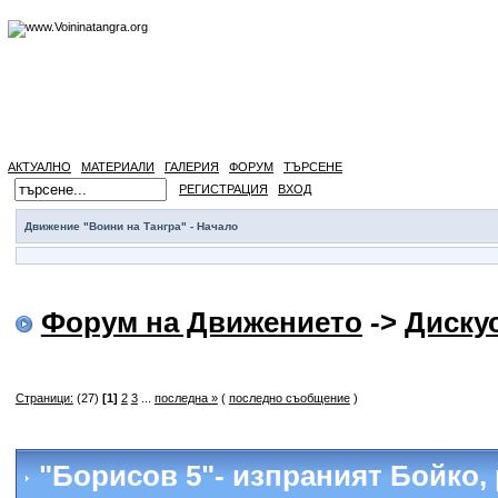
АКТУАЛНО
МАТЕРИАЛИ
ГАЛЕРИЯ
ФОРУМ
ТЪРСЕНЕ
РЕГИСТРАЦИЯ
ВХОД
Движение "Воини на Тангра" - Начало
Форум на Движението
->
Диску
Страници:
(27)
[1]
2
3
...
последна »
(
последно съобщение
)
"Борисов 5"- изпраният Бойко
,