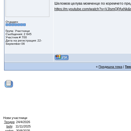
Шеломов целува момченце по коремчето пре
https://m.youtube.com/watch?v=VJlsmQPAxNk&
Отдаден
Група: Участници
Съобщения: 2 645
Участник # 700
Дата на регистрация: 22-
September 06
«
Предишна тема
|
Тен
Нови участници
Теодор
24/4/2026
bohi
11/11/2025
rodop
30/8/2025