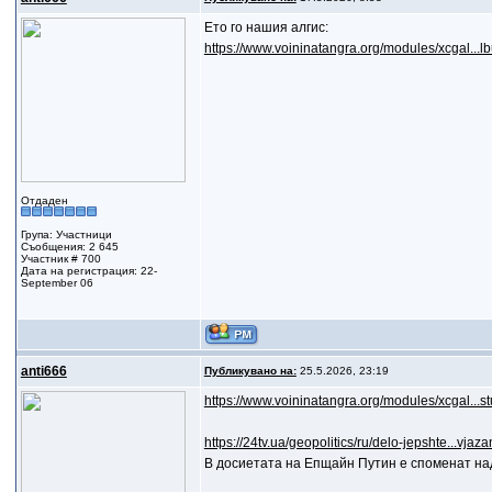
Ето го нашия алгис:
https://www.voininatangra.org/modules/xcgal..
Отдаден
Група: Участници
Съобщения: 2 645
Участник # 700
Дата на регистрация: 22-
September 06
anti666
Публикувано на:
25.5.2026, 23:19
https://www.voininatangra.org/modules/xcgal...
https://24tv.ua/geopolitics/ru/delo-jepshte...vj
В досиетата на Епщайн Путин е споменат на