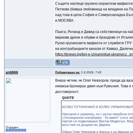
Същите наглеци грузино-израелски мафиоти 
Петкова (бивша любовница на младини на Паш
над тока в цяла София и Северозападна Бълг
и МОСКВА.
Паата, Роланд и Давид са собственици на на
маркови дрехи и обувки и брандове от Итали
Руско-грузинските мафиоти от службите ГРУ 
на контрабандните канали от Кавказ, Далечн
https://bnews.bg/koj-e-izmamnikat-ukrainecz...en
anti666
Публикувано на:
1.6.2026, 7:43
Вчера четем, че Олег Невзоров, преди да ваз
някакъв брониран джип към Румъния. Това е 
достоверност.
QUOTE
КОЛКО ПУТИНОФИЛ И КОЛКО УКРАИНОФИЛ
.
Невзоров е украинец, но с руско-еврейски етн
„Опозиционна платформа - За живот” (сега заб
партия се подвизаваше Виктор Медвечук, Мед
кръстник на дъщеря му Дарина.
Отдаден
.
Обаче Олег Невзоров е близък и на бившия км