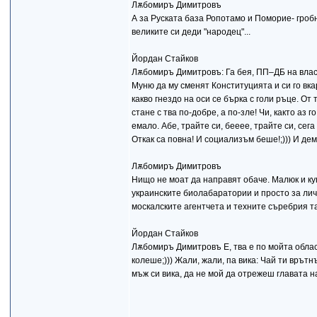
Лѫбомиръ Димитровъ
А за Руската база Ропотамо и Поморие- гро
великите си деди "народец"...
Йордан Стайков
Лѫбомиръ Димитровъ: Га бея, ПП–ДБ на власт
Муню да му сменят Конституцията и си го вкар
какво гнездо на оси се бърка с голи ръце. От 
стане с тва по-добре, а по-зле! Чи, както аз
емало. Абе, трайте си, бееее, трайте си, сега
Откак са повна! И социализъм беше!;))) И дем
Лѫбомиръ Димитровъ
Нищо не моат да направят обаче. Малюк и ку
украинските биолабаратории и просто за лич
москалските агентчета и техните съребрия т
Йордан Стайков
Лѫбомиръ Димитровъ Е, тва е по мойта област
колеше;))) Жали, жали, па вика: Чай ти врътн
мъж си вика, да не мой да отрежеш главата на 