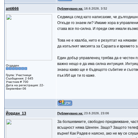
anti666
Публикувано на:
16.6.2026, 3:52
Седмица след като написахме, че дългодишни
Откъде го знаем ли? Имаме хора в управлени
става все по-силна. И преди сме имали възмо
Това не е хвалба, нито е резултат на някакв
да изпълнят мисията за Саракта и времето з
Един добър управленец трябва да е честен пре
важно нещо е да има силна интуиция. Интуиц
Отдаден
знаеш какво ще е бъдещото събитие и съотве
Група: Участници
пък ИИ ще ти го каже.
Съобщения: 2 645
Участник # 700
Дата на регистрация: 22-
September 06
Йордан_13
Публикувано на:
23.6.2026, 23:06
За болшевиките, свободно придвижване, частн
всъщност няма Шенген. Защо? Защото телефон
върне! Как Радев е наясно, ако не му се слу