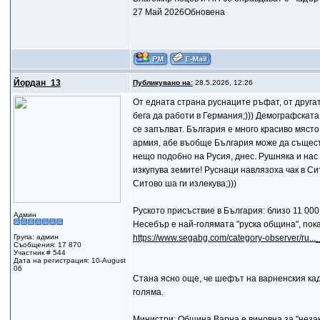
27 Май 2026Обновена
Йордан_13
Публикувано на:
28.5.2026, 12:26
От едната страна руснаците ръфат, от другат
бега да работи в Германия;))) Демографската
се запълват. България е много красиво място
армия, абе въобще България може да съществ
нещо подобно на Русия, днес. Рушняка и нас 
изкупува земите! Руснаци навлязоха чак в Сит
Ситово ша ги излекува;)))
Руското присъствие в България: близо 11 00
Админ
Несебър е най-голямата "руска община", пока
Група: админ
https://www.segabg.com/category-observer/ru..
Съобщения: 17 870
Участник # 544
Дата на регистрация: 10-August
06
Стана ясно още, че шефът на варненския кад
голяма.
Министри: Община Варна е виновна за "неза