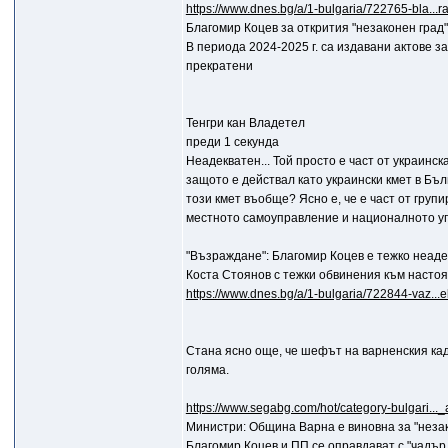
https://www.dnes.bg/a/1-bulgaria/722765-bla...
Благомир Коцев за открития "незаконен град
В периода 2024-2025 г. са издавани актове з
прекратени
Тенгри кан Владетел
преди 1 секунда
Неадекватен... Той просто е част от украинс
защото е действал като украински кмет в Бълг
този кмет въобще? Ясно е, че е част от груп
местното самоуправление и националното упра
"Възраждане": Благомир Коцев е тежко неадек
Коста Стоянов с тежки обвинения към насто
https://www.dnes.bg/a/1-bulgaria/722844-vaz...
Стана ясно още, че шефът на варненския кад
голяма.
https://www.segabg.com/hot/category-bulgari..
Министри: Община Варна е виновна за "неза
Благомир Коцев и ПП се оправдават с "чадър