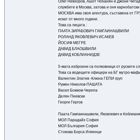
Олег Невзоров, Ашот Чобанян и Джони Читад
службите в Москва, затова и оня карнобатск
МОСКВА има своя агентура, съставена от ГР
искат от много години.
Това са лицата :
ПААТА ЗИРАБОВИЧ ГАМГАИНАШВИЛИ
РОЛАНД ЯКОВЛЕВИЧ ИСАКЕВ
ЙОСИФ МЕГРЕ
ДАВИД БЛАОШВИЛИ
ДАВИД КОБЛИАНИДЗЕ
5-мата изброени са полковници от руските с
Това са водещите офицери на БГ мутро-маф
Валентин Златев -Клюна ГЕПИ груп
Румен Николов-ПАШАТА
Васил Божков-Черепа
Делян Пеевски
Георги Гергов
Паата Гамгаинашвили, Яковлевич и Коблиани
МОЛ Парадайз София
МОЛ България София
Стокова Борса Илиенци