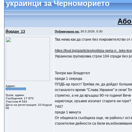
украинци за Черноморието
Або
Йордан_13
Публикувано на:
28.5.2026, 0:30
Тва нема как да стане без покровителство от
https://trud.bg/a/articles/politsia-spria-n...leks-k
Украинска групировка строи 104 сгради без 
Тенгри кан Владетел
преди 1 секунда
ППДБ-ар прост! Трябва ли, да дойдат болшеви
Админ
останалото време "Слава Украине" и сечи! Т
Група: админ
стриктно, а не да връщаш 90-те години! Вече 
Съобщения: 17 870
наркотици, оръжие изсичат старите ни гори? 
Участник # 544
Дата на регистрация: 10-August
7407
06
преди 1 минута
От общината съобщиха още, че районът оста
строителни дейности са били възобновявани