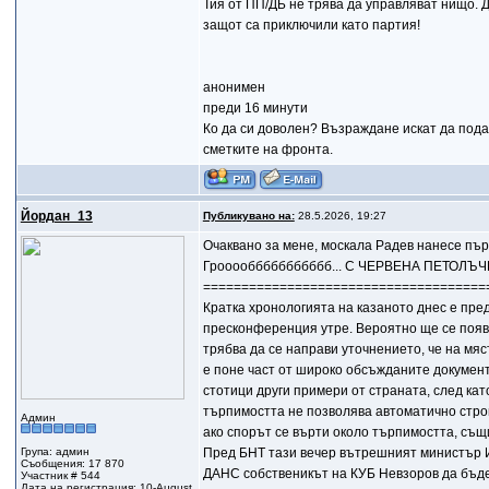
Тия от ПП/ДБ не трява да управляват нищо. Д
защот са приключили като партия!
анонимен
преди 16 минути
Ко да си доволен? Възраждане искат да пода
сметките на фронта.
Йордан_13
Публикувано на:
28.5.2026, 19:27
Очаквано за мене, москала Радев нанесе пър
Грооооббббббббббб... С ЧЕРВЕНА ПЕТОЛЪЧ
=====================================
Кратка хронологията на казаното днес е пред
пресконференция утре. Вероятно ще се появя
трябва да се направи уточнението, че на мяс
е поне част от широко обсъжданите документи
стотици други примери от страната, след ка
търпимостта не позволява автоматично строит
Админ
ако спорът се върти около търпимостта, същ
Група: админ
Пред БНТ тази вечер вътрешният министър И
Съобщения: 17 870
ДАНС собственикът на КУБ Невзоров да бъде
Участник # 544
Дата на регистрация: 10-August