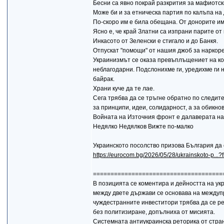
Бесни са явно покрай разкрития за мафиотск
Може би и за етническа партия по калъпа на 
По-скоро им е била обещана. От донорите и
Ясно е, че край Златни са изпрани парите от
Инкасото от Зеленски е стигало и до Банкя.
Отпускат "помощи" от нашия джоб за наркоре
Украинизмът се оказа превъплъщениет на ко
неблагодарни. Подслонихме ги, уредихме ги на
байрак.
Храни куче да те лае.
Сега трябва да се тръгне обратно по следит
за принципи, идеи, солидарност, а за обикно
Войната на Източния фронт е далаверата на
Недялко Недялков Вижте по-малко
Украинското посолство призова България да
https://eurocom.bg/2026/05/28/ukrainskoto-p...
=====================================
В позицията се коментира и дейността на ук
между двете държави се основава на междуп
чуждестранните инвеститори трябва да се р
без политизиране, допълниха от мисията.
Системната антиукраинска реторика от стра