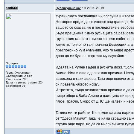
anti666
Публикувано на:
6.6.2026, 23:19
Украинската посланичка ни послуша и излезе
Невзоров преди да се изнесе зад граница. Но 
защото се оказва, че в последствие e вербова
бъде прецакана. Явно руснаците са разбрали
грузинския мафиот отменя за него собствено
канчето. Точно по тая причина Демерджи ага 
преспокойно към Румъния. Ако го беше аресту
дрон да се бухне в кортежа му случайно.
Отдаден
Идеята на Румен Гадев и руската ложа "Сoлн
Група: Участници
Алино. Има и още една важна причина. Несл
Съобщения: 2 645
замесена в тази афера. Така още повече отв
Участник # 700
Дата на регистрация: 22-
си правела каквото иска".
September 06
И третата, също основателна причина е да се
нищо общо с Баба Алино и даже уволни пред
плюе Прасчо. Скоро от ДПС ще излети и небе
Такива ми ти работи. Шеломов си иска парит
от "Одеса Мамма". Така че няма страшно за 
струва още пари, но да са мислили като купу