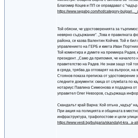
Благомир Коцев и ПП се оправдават с "чадър
https://www.segabg.com/hot/category-bulgari..
Той обясни, че удостоверенията за търпимост
невярно съдържание”. „Това е правилната фо
района, се казва Валентин Койчев. Той е бил
управлението на ГЕРБ и кмета Иван Портних”
Той коментира и думите на премиера Радев, к
президент. „Само да припомня, че началото 
правителство на Радев. Не знам защо той тог
в сряда, трябва да отговарят на въпроси, на
Стоянов показа преписка от удостоверение з
следните документи: скица от службата по к
нотариус Павлина Симеонова и подадена от 
управител Олег Невзоров, съдържаща информ
Скандалът край Варна: Кой опъна „чадър“ на
При акция на полицията и общината в местно
инфраструктура, трафопостове и цели улици 
https://www.vesti.bg/bulgaria/skandalyt-kra...a-