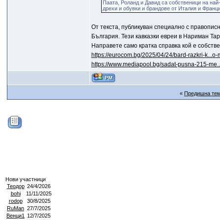
Паата, Роланд и Давид са собственици на най
дрехи и обувки и брандове от Италия и Франц
От текста, публикуван специално с правописн
България. Тези кавказки евреи в Нариман Тар
Направете само кратка справка кой е собств
https://eurocom.bg/2025/04/24/bard-razkri-k...o
https://www.mediapool.bg/sadat-pusna-215-me.
«
Предишна те
Нови участници
Теодор
24/4/2026
bohi
11/11/2025
rodop
30/8/2025
RuMan
27/7/2025
Венци1
12/7/2025