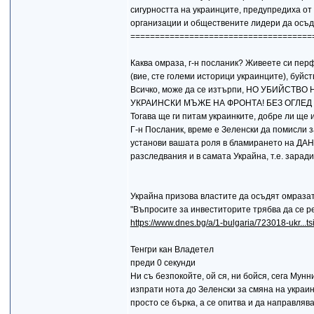
сигурността на украинците, предупредиха о
организации и обществените лидери да осъд
=====================================
Каква омраза, г-н посланик? Живеете си перф
(вие, сте големи историци украинците), буйс
Всичко, може да се изтърпи, НО УБИЙСТ
УКРАИНСКИ МЪЖЕ НА ФРОНТА! БЕЗ ОГЛЕД Н
Тогава ще ги питам украинките, добре ли ще
Г-н Посланик, време е Зеленски да помисли 
установи вашата роля в бламирането на ДАНС
разследвания и в самата Украйна, т.е. зар
Украйна призова властите да осъдят омраза
"Въпросите за инвеститорите трябва да се 
https://www.dnes.bg/a/1-bulgaria/723018-ukr...ts
Тенгри кан Владетел
преди 0 секунди
Ни съ безпокойте, ой ся, ни бойся, сега Мунни
изпрати нота до Зеленски за смяна на украи
просто се бърка, а се опитва и да направля