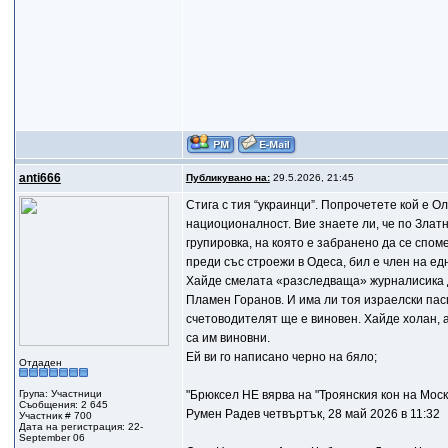
anti666
Публикувано на:
29.5.2026, 21:45
Стига с тия “украинци”. Попрочетете кой е О
нациоционалност. Вие знаете ли, че по Зла
групировка, на която е забранено да се спом
преди със строежи в Одеса, бил е член на ед
Хайде смелата «разследваща» журналисика да
Пламен Горанов. И има ли тоя израелски пасп
счетоводителят ще е виновен. Хайде холан, 
са им виновни.
Ей ви го написано черно на бяло;
Отдаден
Група: Участници
"Брюксел НЕ вярва на "Троянския кон на Моск
Съобщения: 2 645
Румен Радев четвъртък, 28 май 2026 в 11:32
Участник # 700
Дата на регистрация: 22-
September 06