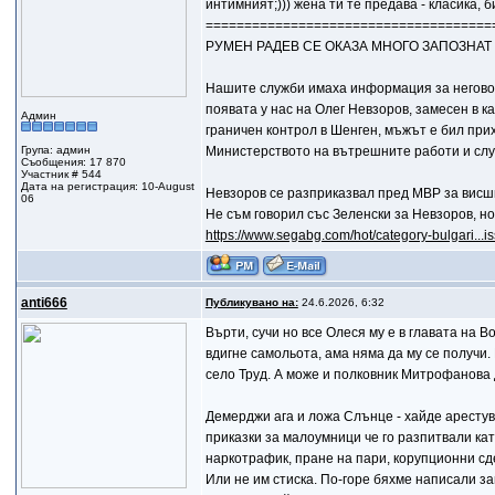
интимният;))) жена ти те предава - класика, 
=====================================
РУМЕН РАДЕВ СЕ ОКАЗА МНОГО ЗАПОЗНАТ
Нашите служби имаха информация за неговот
появата у нас на Олег Невзоров, замесен в к
Админ
граничен контрол в Шенген, мъжът е бил при
Група: админ
Министерството на вътрешните работи и слу
Съобщения: 17 870
Участник # 544
Дата на регистрация: 10-August
Невзоров се разприказвал пред МВР за висш
06
Не съм говорил със Зеленски за Невзоров, н
https://www.segabg.com/hot/category-bulgari...is
anti666
Публикувано на:
24.6.2026, 6:32
Върти, сучи но все Олеся му е в главата на 
вдигне самольота, ама няма да му се получи.
село Труд. А може и полковник Митрофанова д
Демерджи ага и ложа Слънце - хайде арестувай
приказки за малоумници че го разпитвали ка
наркотрафик, пране на пари, корупционни сд
Или не им стиска. По-горе бяхме написали за