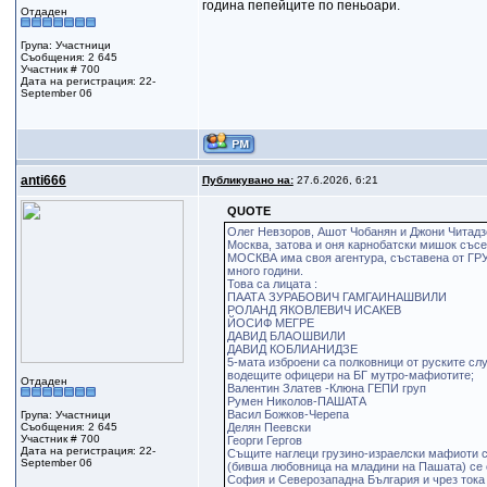
година пепейците по пеньоари.
Отдаден
Група: Участници
Съобщения: 2 645
Участник # 700
Дата на регистрация: 22-
September 06
anti666
Публикувано на:
27.6.2026, 6:21
QUOTE
Олег Невзоров, Ашот Чобанян и Джони Читадз
Москва, затова и оня карнобатски мишок съсе
МОСКВА има своя агентура, съставена от ГРУ
много години.
Това са лицата :
ПААТА ЗУРАБОВИЧ ГАМГАИНАШВИЛИ
РОЛАНД ЯКОВЛЕВИЧ ИСАКЕВ
ЙОСИФ МЕГРЕ
ДАВИД БЛАОШВИЛИ
ДАВИД КОБЛИАНИДЗЕ
5-мата изброени са полковници от руските сл
водещите офицери на БГ мутро-мафиотите;
Отдаден
Валентин Златев -Клюна ГЕПИ груп
Румен Николов-ПАШАТА
Васил Божков-Черепа
Група: Участници
Съобщения: 2 645
Делян Пеевски
Участник # 700
Георги Гергов
Дата на регистрация: 22-
Същите наглеци грузино-израелски мафиоти с
September 06
(бивша любовница на младини на Пашата) се о
София и Северозападна България и чрез тока 