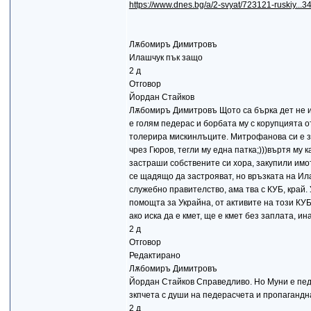
https://www.dnes.bg/a/2-svyat/723121-ruskiy.
Лѫбомиръ Димитровъ
Илашчук пък защо
2 д
Отговор
Йордан Стайков
Лѫбомиръ Димитровъ Щото са бърка дет не и е
е голям педерас и борбата му с корупцията о
толерира мискинлъците. Митрофанова си е з
чрез Гюров, тегли му една патка;)))въртя му к
застраши собствените си хора, закупили имо
се щадящо да застрояват, но връзката на Ила
служебно правителство, ама тва с КУБ, край.
помощта за Украйна, от активите на този КУБ,
ако иска да е кмет, ще е кмет без заплата, ина
2 д
Отговор
Редактирано
Лѫбомиръ Димитровъ
Йордан Стайков Справедливо. Но Муни е педер
зкпчета с души на педерасчета и пропагандна 
2 д