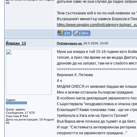
допълни само че към случая да падне забра
06
Тече състезание кой е по-по-най-невинен за 
Вътрешният министър намеси Борисов и Пеев
https://www.segabg.com/hot/category-bulgari...
Йордан_13
Публикувано на:
28.5.2026, 23:00
Муни ша изкара и той 15-16 години като Бойк
тепсия, а през тва време не ви мърда Диктату
дронове да на запукат, там ни е слабото мяст
=====================================
Вергиния Х. Петкова
4 ч
МАДАМ ОЛЕСЯ от киевския бардак ме плаши
Мен и всички останали български граждани.
В особено нагла декларация украинското пос
Админ
Съществувала "нездравословна и опасна сред
Група: админ
Ескалация?! Какво означава това - ще ни стр
Съобщения: 17 870
трибунала в Хага или на Христо Грозев?
Участник # 544
Дата на регистрация: 10-August
Във Варна вече почнаха да гърмят и да бият, 
06
И още: "Системната антиукраинска реторика 
сигурността на украинските граждани..."