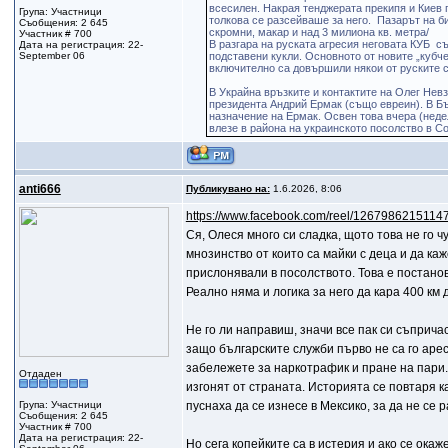
всесилен. Накрая тенджерата прекипя и Киев 
Група: Участници
толкова се разсейваше за него. Пазарът на б
Съобщения: 2 645
скромни, макар и над 3 милиона кв. метра/
Участник # 700
В разгара на руската агресия неговата КУБ с
Дата на регистрация: 22-
September 06
подставени кукли. Основното от новите „кубчет
включително са довършили някои от руските 
В Украйна връзките и контактите на Олег Нев
президента Андрий Ермак (също евреин). В Бъ
назначение на Ермак. Освен това вчера (неде
влезе в района на украинското посолство в Со
anti666
Публикувано на:
1.6.2026, 8:06
https://www.facebook.com/reel/1267986215114
Ся, Олеся много си сладка, щото това не го 
мнозинство от които са майки с деца и да ка
прислонявали в посолството. Това е постанов
Реално няма и логика за него да кара 400 км
Не го ли направиш, значи все пак си съприч
защо българските служби първо не са го арес
забележете за наркотрафик и пране на пари. 
Отдаден
изгонят от страната. Историята се повтаря 
Група: Участници
пуснаха да се изнесе в Мексико, за да не се 
Съобщения: 2 645
Участник # 700
Дата на регистрация: 22-
Но сега копейките са в истерия и ако се ока