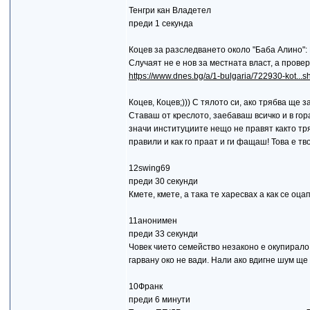
Тенгри кан Владетел
преди 1 секунда
Коцев за разследването около "Баба Алино":
Случаят не е нов за местната власт, а провер
https://www.dnes.bg/a/1-bulgaria/722930-kot...sh
Коцев, Коцев;))) С тялото си, ако трябва ще 
Ставаш от креслото, заебаваш всичко и в гор
значи институциите нещо не правят както тряб
правили и как го праат и ги фащаш! Това е тв
12swing69
преди 30 секунди
Кмете, кмете, а така те харесвах а как се оцапа
11анонимен
преди 33 секунди
Човек чието семейство незаконо е окупирало 
гарвану око не вади. Нали ако вдигне шум ще
10Франк
преди 6 минути