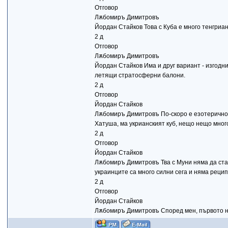
Отговор
Лѫбомиръ Димитровъ
Йордан Стайков Това с Куба е много тенгрианс
2 д
Отговор
Лѫбомиръ Димитровъ
Йордан Стайков Има и друг вариант - изгодн
летящи стратосферни балони.
2 д
Отговор
Йордан Стайков
Лѫбомиръ Димитровъ По-скоро е езотерично,
Хатуша, ма укрианският куб, нещо нещо много
2 д
Отговор
Йордан Стайков
Лѫбомиръ Димитровъ Тва с Муни няма да стане
украинците са много силни сега и няма рецип
2 д
Отговор
Йордан Стайков
Лѫбомиръ Димитровъ Според мен, първото не