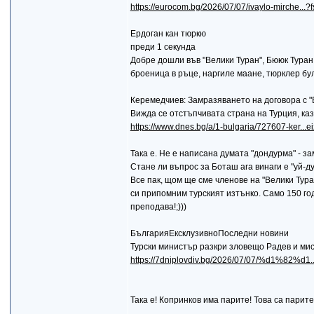
https://eurocom.bg/2026/07/07/ivaylo-mirche...
Ердоган кан тюркю
преди 1 секунда
Добре дошли във "Велики Туран", Бююк Туран
броеница в ръце, наргиле маане, тюрклер бул
Керемедчиев: Замразяването на договора с "Б
Вижда се отстъпчивата страна на Турция, к
https://www.dnes.bg/a/1-bulgaria/727607-ker...
Taка е. Не е написана думата "дондурма" - з
Стане ли въпрос за Боташ ага винаги е "уй-ду
Все пак, щом ще сме членове на "Велики Тура
си припомним турският изтънко. Само 150 год
преподава!;)))
БългарияЕксклузивноПоследни новини
Турски министър разкри зловещо Радев и мис
https://7dniplovdiv.bg/2026/07/07/%d1%82%
Така е! Копринков има парите! Това са парите