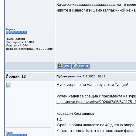
Ха-ха-ха-хааааааааааааааааааа, ма те верно 
кипите в синагогите! Само калпак никой не на
Админ
Група: админ
Съобщения: 17 864
Участник # 544
Дата на регистрация: 10-August
06
Йордан_13
Публикувано на:
7.7.2026, 20:12
Муни уверено ни марширува към Турция!
Румен Радев се срещна с президента на Турц
https://nova.bg/news/view/2026/07/06/5431
Костадин Костадинов
1 д
Украйна обяви началото на 40 дневна операц
Константиновка. Както са я подкарали фашаги
Админ