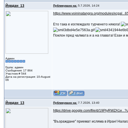
Йордан_13
Публикувано на:
5.7.2026, 14:24
https://www.voininatangra.org/modules/xcgal...6
Ето така е изглеждало турченето някога!
Поклон пред чалмата и а на главата! Езан и м
Админ
Група: админ
Съобщения: 17 864
Участник # 544
Дата на регистрация: 10-August
06
Йордан_13
Публикувано на:
7.7.2026, 13:40
https://drive.google.com/file/d/19PlyRWZA1e...?
"Възраждане" приемат исляма в Иран! Налаг