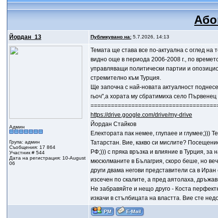
Або
Йордан_13
Публикувано на:
5.7.2026, 14:13
Темата ще става все по-актуална с оглед на 
видно още в периода 2006-2008 г., по времет
управляващи политически партии и опозицио
стремително към Турция.
Ще започна с най-новата актуалност поднесен
гьоч",а хората му сбратимиха село Първенец 
=====================================
https://drive.google.com/drive/my-drive
Йордан Стайков
Админ
Електората пак немее, глупаее и глумее;))) Т
Група: админ
Татарстан. Вие, какво си мислите? Посещение
Съобщения: 17 864
РФ;))) с пряка връзка и влияние в Турция, з
Участник # 544
Дата на регистрация: 10-August
мюсюлманите в Бълагрия, скоро беше, но веч
06
други двама негови представители са в Иран 
изсечен по скалите, а пред аятолаха, дръжав
Не забравяйте и нещо друго - Коста перфектно
изкачи в стълбицата на властта. Вие сте нед