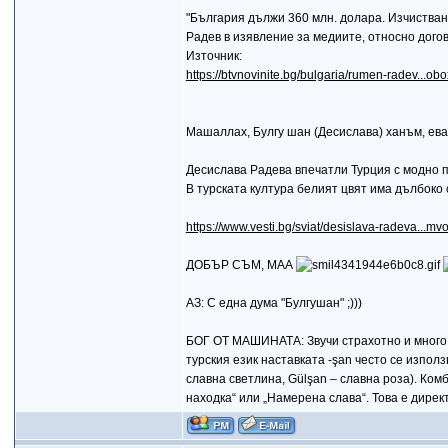
"България дължи 360 млн. долара. Изчистван
Радев в изявление за медиите, относно догов
Източник:
https://btvnovinite.bg/bulgaria/rumen-radev...
Maшаллах, Булгу шан (Десислава) ханъм, евал
Десислава Радева впечатли Турция с модно 
В турската култура белият цвят има дълбоко
https://www.vesti.bg/sviat/desislava-radeva...m
ДОБЪР СЪМ, МАА
АЗ: С една дума "Булгушан" ;)))
БОГ ОТ МАШИНАТА: Звучи страхотно и много л
турския език наставката -şan често се изпол
славна светлина, Gülşan – славна роза). Ком
находка“ или „Намерена слава“. Това е дире