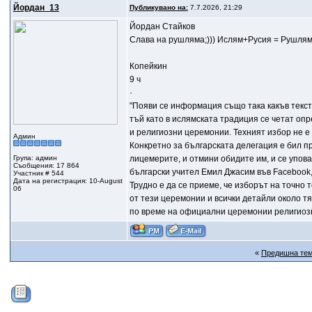
Йордан_13
Публикувано на:
7.7.2026, 21:29
Йордан Стайков
Слава на рушляма;))) Ислям+Русия = Рушлям
Копейкин
9 ч
·
"Появи се информация също така какъв текст
тъй като в ислямската традиция се четат оп
и религиозни церемонии. Техният избор не е
Админ
Конкретно за българската делегация е бил про
Група: админ
лицемерите, и отмини обидите им, и се упова
Съобщения: 17 864
български учител Емил Джасим във Facebook,
Участник # 544
Дата на регистрация: 10-August
Трудно е да се приеме, че изборът на точно 
06
от тези церемонии и всички детайли около тя
по време на официални церемонии религиозни
«
Предишна те