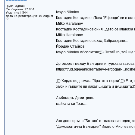
=====================================
Група: админ
Съобщения: 17 864
Ivaylo Nikolov
Участник # 544
Дата на регистрация: 10-August
Костадин Костадинов Това "Ефенди" ви е ос
06
Mitko Haralanov
Костадин Костадинов ония , дето се кланяха 
Mitko Haralanov
Костадин Костадинов еххх, Забраждане...
Йордан Стайков
Ivaylo Nikolov Абсолютно;))) Питай го, той ще
Договорът между България и турската газова
https://trud.bg/a/articles/radev-i-erdogan-...nosh
;))) Хердо подпомага "братята тюрки";))) Ето,
зъби и гърците ви лакат цицата и душицата;)
Лѫбомиръ Димитровъ
майката си Трака...
Ако договорът с "Боташ" е толкова изгоден,
"Демократична България" Ивайло Мирчев по 