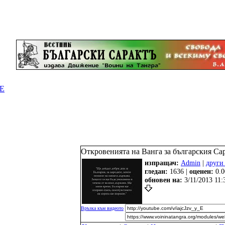
Е
Откровенията на Ванга за българския Са
изпращач:
Admin
|
други
гледан:
1636 |
оценен:
0.0
oбновен на:
3/11/2013 11:
Връзка към видеото