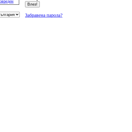
овреден
Забравена парола?