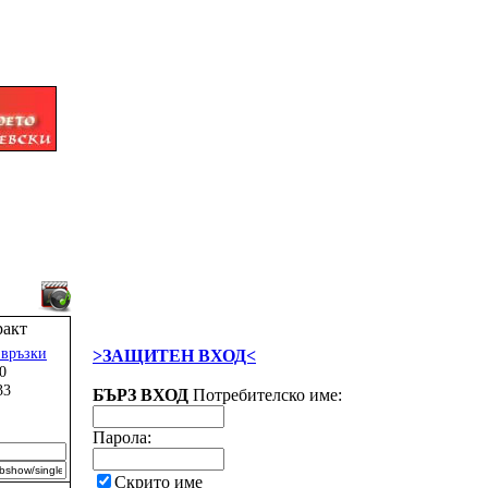
ракт
 връзки
>ЗАЩИТЕН ВХОД<
0
33
БЪРЗ ВХОД
Потребителско име:
Парола:
Скрито име