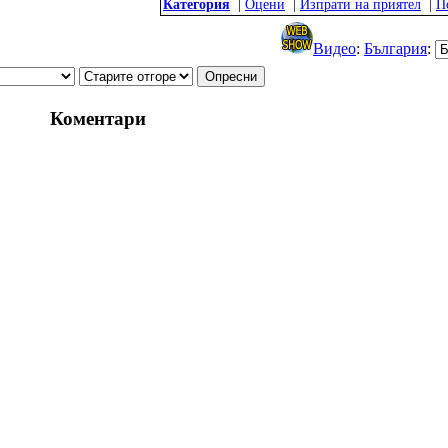
Категория
|
Оцени
|
Изпрати на приятел
|
П
Видео
:
България
:
Коментари