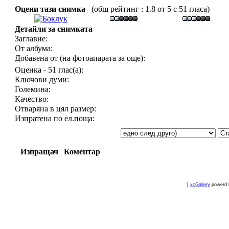
Оцени тази снимка
(общ рейтинг : 1.8 от 5 с 51 гласа)
Детайли за снимката
Заглавие:
От албума:
Добавена от (на фотоапарата за още):
Оценка - 51 глас(а):
Ключови думи:
Големина:
Качество:
Отваряна в цял размер:
Изпратена по ел.поща:
Изпращач
Коментар
[
xcGallery
powerd