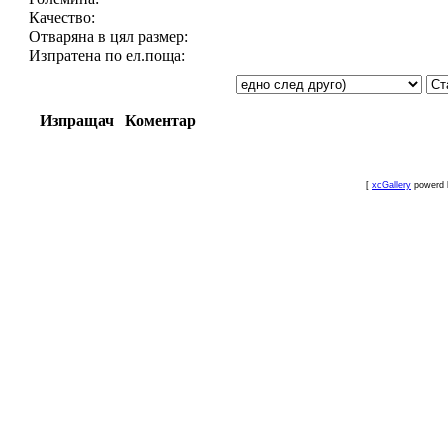
Качество:
Отваряна в цял размер:
Изпратена по ел.поща:
Изпращач
Коментар
[
xcGallery
powerd