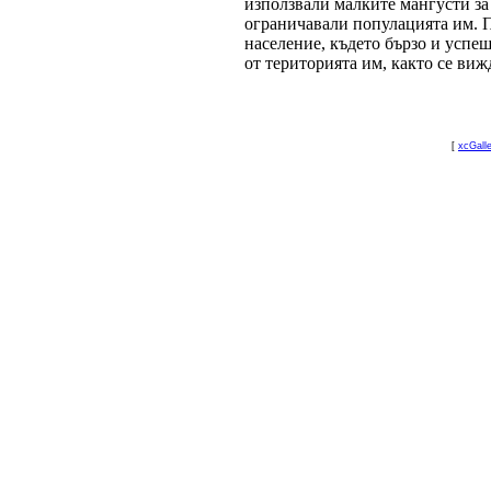
използвали малките мангусти за
ограничавали популацията им. П
население, където бързо и успе
от територията им, както се виж
[
xcGall