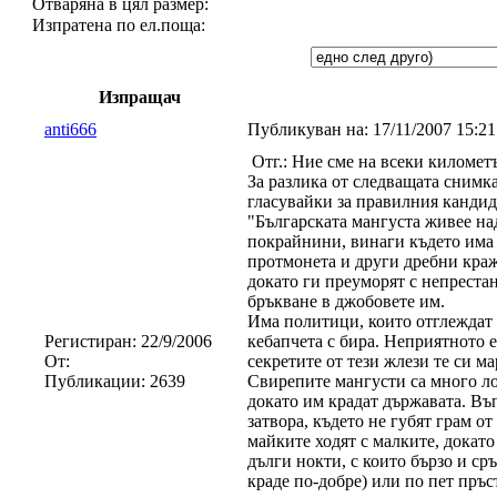
Отваряна в цял размер:
Изпратена по ел.поща:
Изпращач
anti666
Публикуван на:
17/11/2007 15:2
Отг.: Ние сме на всеки километър
За разлика от следващата снимка
гласувайки за прaвилния кандида
"Българската мангуста живее на
покрайнини, винаги където има 
протмонета и други дребни краж
докато ги преуморят с непрестан
бръкване в джобовете им.
Има политици, които отглеждат
Регистиран:
22/9/2006
кебапчета с бира. Неприятното 
От:
секретите от тези жлези те си м
Публикации:
2639
Свирепите мангусти са много ло
докато им крадат държавата. Въ
затвора, където не губят грам о
майките ходят с малките, докато
дълги нокти, с които бързо и ср
краде по-добре) или по пет пръс